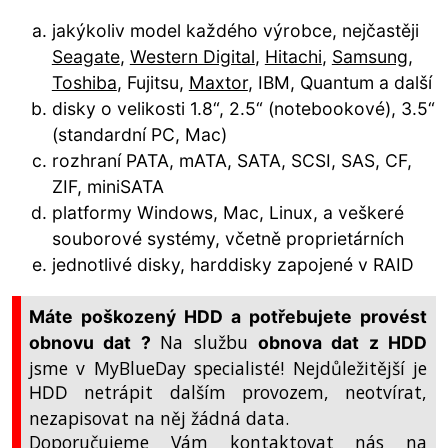
jakýkoliv model každého výrobce, nejčastěji
Seagate
,
Western Digital
,
Hitachi
,
Samsung
,
Toshiba
, Fujitsu,
Maxtor
, IBM, Quantum a další
disky o velikosti 1.8“, 2.5“ (notebookové), 3.5“
(standardní PC, Mac)
rozhraní PATA, mATA, SATA, SCSI, SAS, CF,
ZIF, miniSATA
platformy Windows, Mac, Linux, a veškeré
souborové systémy, včetně proprietárních
jednotlivé disky, harddisky zapojené v RAID
Máte poškozený HDD a potřebujete provést
Na službu
obnovu dat ?
obnova dat z HDD
jsme v MyBlueDay specialisté! Nejdůležitější je
netrápit dalším provozem, neotvírat,
HDD
nezapisovat na něj žádná data.
Doporučujeme Vám kontaktovat nás na