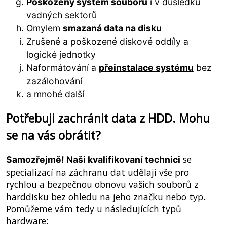
Poškozený systém souborů
i v důsledku
vadných sektorů
Omylem
smazaná data na disku
Zrušené a poškozené diskové oddíly a
logické jednotky
Naformátování a
přeinstalace systému
bez
zazálohování
a mnohé další
Potřebuji zachránit data z HDD. Mohu
se na vás obrátit?
se
Samozřejmě! Naši kvalifikovaní technici
specializací na záchranu dat udělají vše pro
rychlou a bezpečnou obnovu vašich souborů z
harddisku bez ohledu na jeho značku nebo typ.
Pomůžeme vám tedy u následujících typů
hardware: