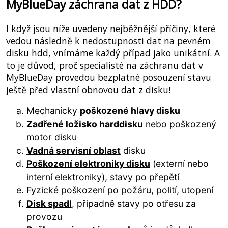
MyBlueDay záchrana dat z HDD?
I když jsou níže uvedeny nejběžnější příčiny, které
vedou následně k nedostupnosti dat na pevném
disku hdd, vnímáme každý případ jako unikátní. A
to je důvod, proč specialisté na záchranu dat v
MyBlueDay provedou bezplatné posouzení stavu
ještě před vlastní obnovou dat z disku!
Mechanicky
poškozené hlavy disku
Zadřené ložisko harddisku
nebo poškozený
motor disku
Vadná servisní oblast
disku
Poškození elektroniky disku
(externí nebo
interní elektroniky), stavy po přepětí
Fyzické poškození po požáru, polití, utopení
Disk spadl
, případně stavy po otřesu za
provozu