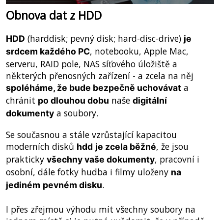
Obnova dat z HDD
(harddisk; pevný disk; hard-disc-drive)
HDD
je
, notebooku, Apple Mac,
srdcem každého PC
serveru, RAID pole, NAS síťového úložiště a
některých přenosných zařízení - a zcela na něj
a
spoléháme, že bude bezpečně uchovávat
chránit
naše
po dlouhou dobu
digitální
a soubory.
dokumenty
Se současnou a stále vzrůstající kapacitou
moderních disků
, že jsou
hdd
je zcela běžné
prakticky
, pracovní i
všechny vaše dokumenty
osobní, dále fotky hudba i filmy uloženy
na
.
jediném
pevném disku
I přes zřejmou výhodu mít všechny soubory na