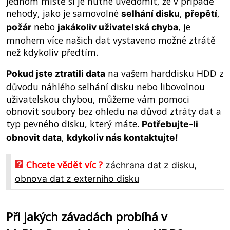
jednom místě si je nutné uvědomit, že v případě
nehody, jako je samovolné
,
,
selhání disku
přepětí
nebo
, je
požár
jakákoliv uživatelská chyba
mnohem více našich dat vystaveno možné ztrátě
než kdykoliv předtím.
na vašem harddisku
z
Pokud jste ztratili data
HDD
důvodu náhlého selhání disku nebo libovolnou
uživatelskou chybou, můžeme vám pomoci
obnovit soubory bez ohledu na důvod ztráty dat a
typ pevného disku, který máte.
Potřebujte-li
,
obnovit data
kdykoliv nás kontaktujte!
Chcete vědět víc ?
záchrana dat z disku
,
obnova dat z externího disku
Při jakých závadách probíhá v