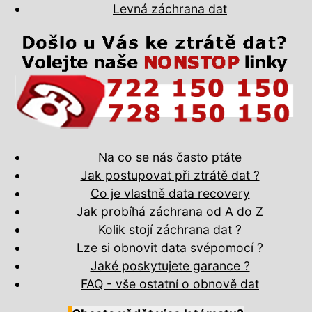
Levná záchrana dat
Na co se nás často ptáte
Jak postupovat při ztrátě dat ?
Co je vlastně data recovery
Jak probíhá záchrana od A do Z
Kolik stojí záchrana dat ?
Lze si obnovit data svépomocí ?
Jaké poskytujete garance ?
FAQ - vše ostatní o obnově dat