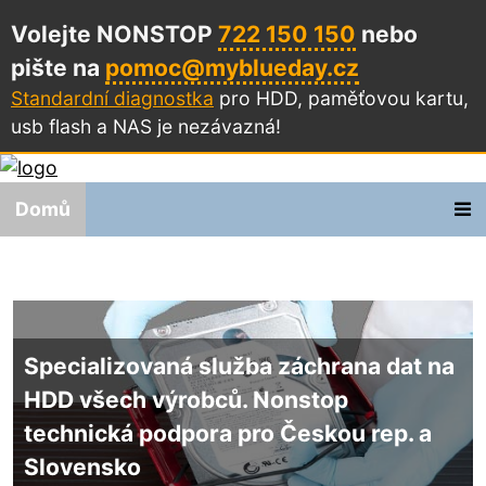
Volejte NONSTOP
722 150 150
nebo
pište na
pomoc@myblueday.cz
Standardní diagnostka
pro HDD, paměťovou kartu,
usb flash a NAS
je nezávazná!
Domů
Specializovaná služba
záchrana dat na
HDD
všech výrobců. Nonstop
technická podpora pro Českou rep. a
Slovensko