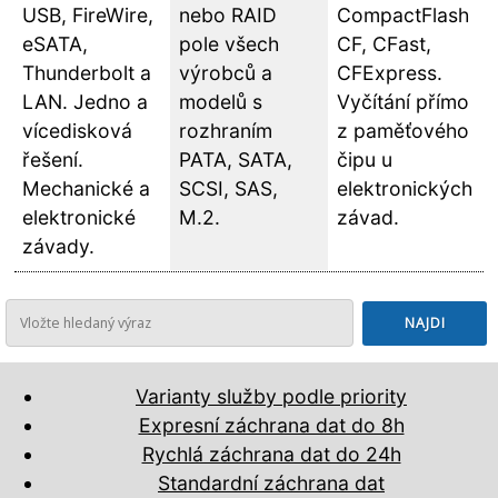
USB, FireWire,
nebo RAID
CompactFlash
eSATA,
pole všech
CF, CFast,
Thunderbolt a
výrobců a
CFExpress.
LAN. Jedno a
modelů s
Vyčítání přímo
vícedisková
rozhraním
z paměťového
řešení.
PATA, SATA,
čipu u
Mechanické a
SCSI, SAS,
elektronických
elektronické
M.2.
závad.
závady.
Varianty služby podle priority
Expresní záchrana dat do 8h
Rychlá záchrana dat do 24h
Standardní záchrana dat