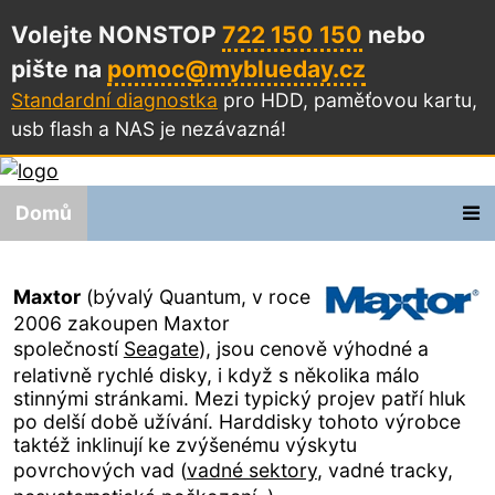
Volejte NONSTOP
722 150 150
nebo
pište na
pomoc@myblueday.cz
Standardní diagnostka
pro HDD, paměťovou kartu,
usb flash a NAS
je nezávazná!
Domů
Maxtor
(bývalý Quantum, v roce
2006 zakoupen Maxtor
společností
Seagate
), jsou cenově výhodné a
relativně rychlé disky, i když s několika málo
stinnými stránkami. Mezi typický projev patří hluk
po delší době užívání. Harddisky tohoto výrobce
taktéž inklinují ke zvýšenému výskytu
povrchových vad (
vadné sektory
, vadné tracky,