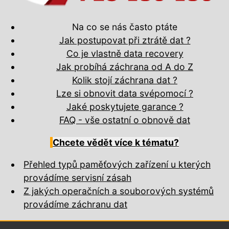
Na co se nás často ptáte
Jak postupovat při ztrátě dat ?
Co je vlastně data recovery
Jak probíhá záchrana od A do Z
Kolik stojí záchrana dat ?
Lze si obnovit data svépomocí ?
Jaké poskytujete garance ?
FAQ - vše ostatní o obnově dat
Chcete vědět více k tématu?
Přehled typů paměťových zařízení u kterých
provádíme servisní zásah
Z jakých operačních a souborových systémů
provádíme záchranu dat