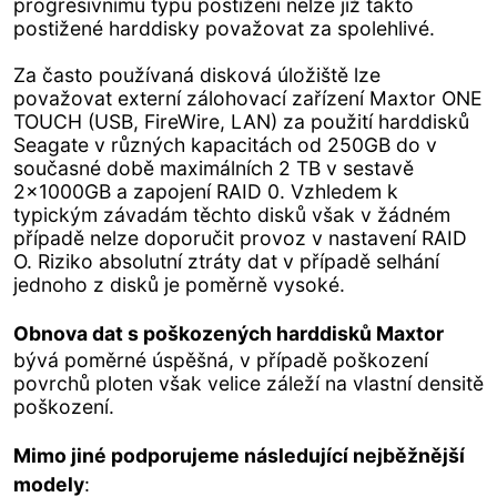
progresivnímu typu postižení nelze již takto
postižené harddisky považovat za spolehlivé.
Za často používaná disková úložiště lze
považovat externí zálohovací zařízení Maxtor ONE
TOUCH (USB, FireWire, LAN) za použití harddisků
Seagate v různých kapacitách od 250GB do v
současné době maximálních 2 TB v sestavě
2x1000GB a zapojení RAID 0. Vzhledem k
typickým závadám těchto disků však v žádném
případě nelze doporučit provoz v nastavení RAID
O. Riziko absolutní ztráty dat v případě selhání
jednoho z disků je poměrně vysoké.
Obnova dat s poškozených harddisků Maxtor
bývá poměrné úspěšná, v případě poškození
povrchů ploten však velice záleží na vlastní densitě
poškození.
Mimo jiné podporujeme následující nejběžnější
modely
: