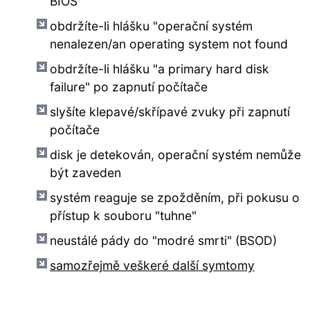
BIOS
obdržíte-li hlášku "operační systém
nenalezen/an operating system not found
obdržíte-li hlášku "a primary hard disk
failure" po zapnutí počítače
slyšíte klepavé/skřípavé zvuky při zapnutí
počítače
disk je detekován, operační systém nemůže
být zaveden
systém reaguje se zpožděním, při pokusu o
přístup k souboru "tuhne"
neustálé pády do "modré smrti" (BSOD)
samozřejmě veškeré další symtomy