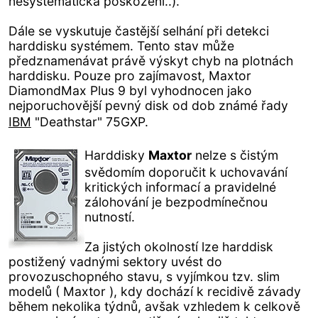
nesystematická poškození..).
Dále se vyskutuje častější selhání při detekci
harddisku systémem. Tento stav může
předznamenávat právě výskyt chyb na plotnách
harddisku. Pouze pro zajímavost, Maxtor
DiamondMax Plus 9 byl vyhodnocen jako
nejporuchovější pevný disk od dob známé řady
IBM
"Deathstar" 75GXP.
Harddisky
Maxtor
nelze s čistým
svědomím doporučit k uchovavání
kritických informací a pravidelné
zálohování je bezpodmínečnou
nutností.
Za jistých okolností lze harddisk
postižený vadnými sektory uvést do
provozuschopného stavu, s vyjímkou tzv. slim
modelů ( Maxtor ), kdy dochází k recidivě závady
během nekolika týdnů, avšak vzhledem k celkově