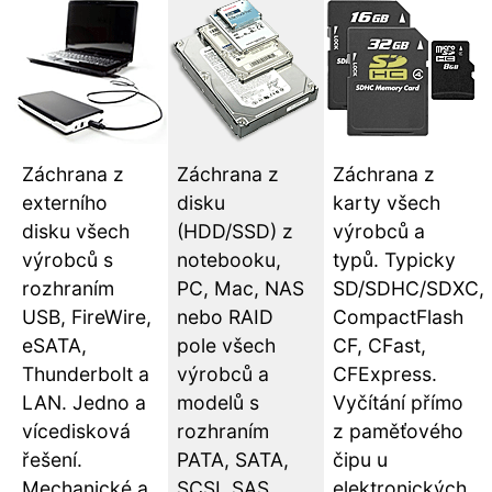
Záchrana z
Záchrana z
Záchrana z
externího
disku
karty všech
disku všech
(HDD/SSD) z
výrobců a
výrobců s
notebooku,
typů. Typicky
rozhraním
PC, Mac, NAS
SD/SDHC/SDXC,
USB, FireWire,
nebo RAID
CompactFlash
eSATA,
pole všech
CF, CFast,
Thunderbolt a
výrobců a
CFExpress.
LAN. Jedno a
modelů s
Vyčítání přímo
vícedisková
rozhraním
z paměťového
řešení.
PATA, SATA,
čipu u
Mechanické a
SCSI, SAS,
elektronických