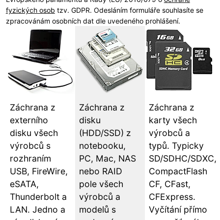
fyzických osob
tzv. GDPR. Odesláním formuláře souhlasíte se
zpracovánám osobních dat dle uvedeného prohlášení.
Záchrana z
Záchrana z
Záchrana z
externího
disku
karty všech
disku všech
(HDD/SSD) z
výrobců a
výrobců s
notebooku,
typů. Typicky
rozhraním
PC, Mac, NAS
SD/SDHC/SDXC,
USB, FireWire,
nebo RAID
CompactFlash
eSATA,
pole všech
CF, CFast,
Thunderbolt a
výrobců a
CFExpress.
LAN. Jedno a
modelů s
Vyčítání přímo