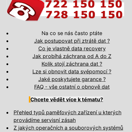
Na co se nás často ptáte
Jak postupovat při ztrátě dat ?
Co je vlastně data recovery
Jak probíhá záchrana od A do Z
Kolik stojí záchrana dat ?
Lze si obnovit data svépomocí ?
Jaké poskytujete garance ?
FAQ - vše ostatní o obnově dat
Chcete vědět více k tématu?
Přehled typů paměťových zařízení u kterých
provádíme servisní zásah
Z jakých operačních a souborových systémů