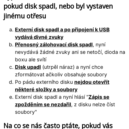
pokud disk spadl, nebo byl vystaven
jinému otřesu
Externí disk spadl a po připojení k USB
vydává divné zvuky
Přenosný zálohovací disk spadl
, nyní
nevydává žádné zvuky ani se netočí, dioda na
boxu ale svítí
Disk upadl
(utrpěl náraz) a nyní chce
zformátovat ačkoliv obsahuje soubory
Po pádu externího disku
nejdou otevřít
některé složky a soubory
Externí disk spadl a nyní hlásí "
Zápis se
zpožděním se nezdařil
, z disku nelze číst
soubory"
Na co se nás často ptáte, pokud vás