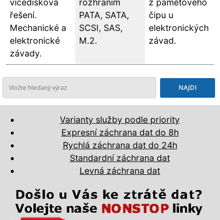
vícedisková
rozhraním
z paměťového
řešení.
PATA, SATA,
čipu u
Mechanické a
SCSI, SAS,
elektronických
elektronické
M.2.
závad.
závady.
Varianty služby podle priority
Expresní záchrana dat do 8h
Rychlá záchrana dat do 24h
Standardní záchrana dat
Levná záchrana dat