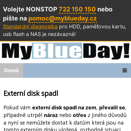
Volejte NONSTOP
722 150 150
nebo
pište na
pomoc@myblueday.cz
Standardní diagnostka
pro HDD, paměťovou kartu,
usb flash a NAS
je nezávazná!
Domů
Externí disk spadl
Pokud vám
,
,
externí disk spadl na zem
převalil se
případně utrpěl
nebo
z jiného důvodů
náraz
otřes
a nyní se nemůžete dostat k datům která jsou na
tomto externím disku uložená, rozhodně situaci