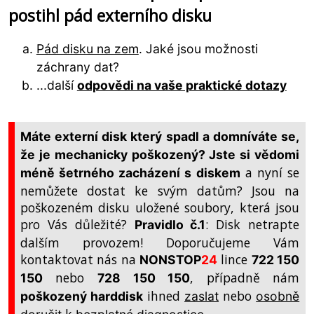
postihl pád externího disku
Pád disku na zem
. Jaké jsou možnosti
záchrany dat?
...další
odpovědi na vaše praktické dotazy
Máte externí disk který spadl a domníváte se,
že je
mechanicky poškozený
? Jste si vědomi
a nyní se
méně šetrného zacházení s diskem
nemůžete dostat ke svým datům? Jsou na
poškozeném disku uložené soubory, která jsou
pro Vás důležité?
: Disk netrapte
Pravidlo č.1
dalším provozem! Doporučujeme Vám
kontaktovat nás na
lince
NONSTOP
24
722 150
nebo
, případně nám
150
728 150 150
ihned
nebo
poškozený harddisk
zaslat
osobně
k
.