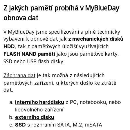
Z jakých pamětí probíhá v MyBlueDay
obnova dat
V MyBlueDay jsme specilizováni a plně technicky
vybaveni k obnově dat jak
z mechanických disků
, tak z paměťových úložišť využívajících
HDD
jako jsou paměťové karty,
FLASH NAND pamětí
SSD nebo USB flash disky.
je tak možná z následujících
Záchrana dat
paměťových zařízení, u kterých došlo ke ztrátě
dat.
interního harddisku
z PC, notebooku, nebo
libovolného zařízení
externího disku
SSD
s rozhraním SATA, M.2, mSATA