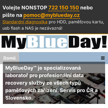
Volejte NONSTOP
722 150 150
nebo
pište na
pomoc@myblueday.cz
Standardní diagnostka
pro HDD, paměťovou kartu,
usb flash a NAS
je nezávazná!
Domů
MyBlueDay™ je specializovaná
laboratoř pro profesionální data
recovery služby ze všech typů
paměťových zařízení. Servis pro ČR a
Slovensko.