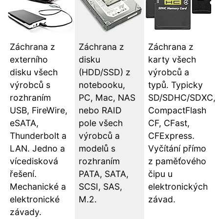
Záchrana z
Záchrana z
Záchrana z
externího
disku
karty všech
disku všech
(HDD/SSD) z
výrobců a
výrobců s
notebooku,
typů. Typicky
rozhraním
PC, Mac, NAS
SD/SDHC/SDXC,
USB, FireWire,
nebo RAID
CompactFlash
eSATA,
pole všech
CF, CFast,
Thunderbolt a
výrobců a
CFExpress.
LAN. Jedno a
modelů s
Vyčítání přímo
vícedisková
rozhraním
z paměťového
řešení.
PATA, SATA,
čipu u
Mechanické a
SCSI, SAS,
elektronických
elektronické
M.2.
závad.
závady.