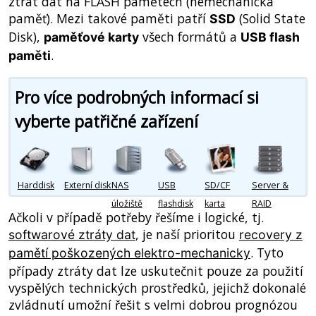
ztrát dat na FLASH pamětech (nemechanická
paměť). Mezi takové paměti patří
(Solid State
SSD
Disk),
všech formátů a
paměťové karty
USB flash
.
paměti
Pro více podrobných informací si
vyberte patřičné zařízení
Harddisk
Externí disk
NAS
USB
SD/CF
Server &
úložiště
flashdisk
karta
RAID
Ačkoli v případě potřeby řešíme i logické, tj.
, je naší prioritou
softwarové ztráty dat
recovery z
. Tyto
pamětí poškozených elektro-mechanicky
případy ztráty dat lze uskutečnit pouze za použití
vyspělých technických prostředků, jejichž dokonalé
zvládnutí umožní řešit s velmi dobrou prognózou