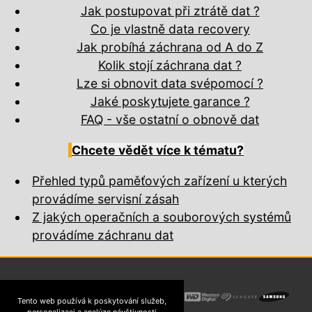
Jak postupovat při ztrátě dat ?
Co je vlastně data recovery
Jak probíhá záchrana od A do Z
Kolik stojí záchrana dat ?
Lze si obnovit data svépomocí ?
Jaké poskytujete garance ?
FAQ - vše ostatní o obnově dat
Chcete vědět více k tématu?
Přehled typů paměťových zařízení u kterých
provádíme servisní zásah
Z jakých operačních a souborových systémů
provádíme záchranu dat
Tento web používá k poskytování služeb,
personalizaci a analýze návštivnosti