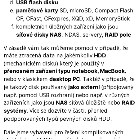
USB flash disku
paměťové karty
SD, microSD, Compact Flash
CF, CFast, CFexpres, XQD, xD, MemoryStick
kompletních úložných zařízení jako jsou
síťové disky NAS
, NDAS, servery,
RAID pole
V zásadě vám tak můžeme pomoci v případě, že
máte ztracená data na jakémkoliv
HDD
(mechanickém disku) který je použitý v
,
přenosném zařízení typu notebook, MacBook
nebo v klasickém
. Taktéž v případě, že
desktop PC
je takový disk používaný
(připojovaný
jako externí
např. pomocí USB rozhraní) nebo např. v různých
zařízeních jako jsou
síťová úložiště nebo
NAS
RAID
. Více se dozvíte v části,
systémy
přehled
.
podporovaných typů pevných disků HDD
Dále jsme vybaveni pro řešení komplikovaných