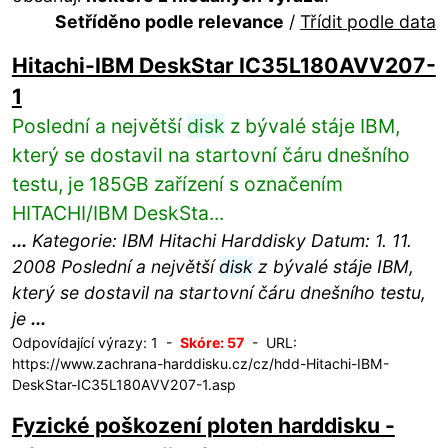
Setříděno podle relevance
/
Třídit podle data
Hitachi-IBM DeskStar IC35L180AVV207-
1
Poslední a největší
disk
z bývalé stáje IBM,
který se dostavil na startovní čáru dnešního
testu, je 185GB zařízení s označením
HITACHI/IBM DeskSta...
...
Kategorie: IBM Hitachi Harddisky Datum: 1. 11.
2008 Poslední a největší
disk
z bývalé stáje IBM,
který se dostavil na startovní čáru dnešního testu,
je
...
Odpovídající výrazy: 1 -
Skóre: 57
- URL:
https://www.zachrana-harddisku.cz/cz/hdd-Hitachi-IBM-
DeskStar-IC35L180AVV207-1.asp
Fyzické poškození ploten harddisku -