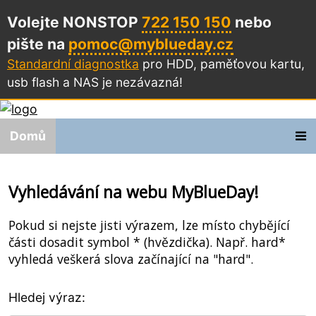
Volejte NONSTOP
722 150 150
nebo
pište na
pomoc@myblueday.cz
Standardní diagnostka
pro HDD, paměťovou kartu,
usb flash a NAS
je nezávazná!
Domů
Vyhledávání na webu MyBlueDay!
Pokud si nejste jisti výrazem, lze místo chybějící
části dosadit symbol * (hvězdička). Např. hard*
vyhledá veškerá slova začínající na "hard".
Hledej výraz: