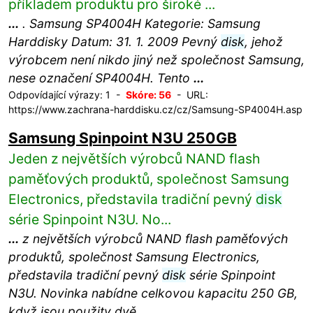
příkladem produktu pro široké ...
...
. Samsung SP4004H Kategorie: Samsung
Harddisky Datum: 31. 1. 2009 Pevný
disk
, jehož
výrobcem není nikdo jiný než společnost Samsung,
nese označení SP4004H. Tento
...
Odpovídající výrazy: 1 -
Skóre: 56
- URL:
https://www.zachrana-harddisku.cz/cz/Samsung-SP4004H.asp
Samsung Spinpoint N3U 250GB
Jeden z největších výrobců NAND flash
paměťových produktů, společnost Samsung
Electronics, představila tradiční pevný
disk
série Spinpoint N3U. No...
...
z největších výrobců NAND flash paměťových
produktů, společnost Samsung Electronics,
představila tradiční pevný
disk
série Spinpoint
N3U. Novinka nabídne celkovou kapacitu 250 GB,
když jsou použity dvě
...