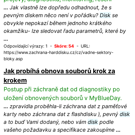
...
Jak vlastně lze dopředu odhadnout, že s
pevným diskem něco není v pořádku?
Disk
se
obvykle nepokazí během jednoho krátkého
okamžiku- lze sledovat řadu parametrů, které by
...
Odpovídající výrazy: 1 -
Skóre: 54
- URL:
https://www.zachrana-harddisku.cz/cz/vadne-sektory-
bloky.asp
Jak probíhá obnova souborů krok za
krokem
Postup při záchraně dat od diagnostiky po
uložení obnovených souborů v MyBlueDay.
...
zpravidla proběhla-li záchrana dat z paměťové
karty nebo záchrana dat z flashdisku ), pevný
disk
a to buď Vami dodaný, nebo vám
disk
podle
vašeho požadavku a specifikace zakoupíme
...