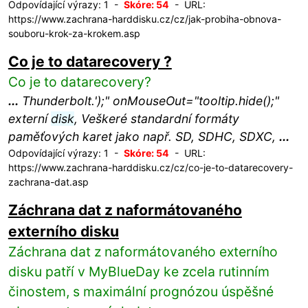
Odpovídající výrazy: 1 -
Skóre: 54
- URL:
https://www.zachrana-harddisku.cz/cz/jak-probiha-obnova-
souboru-krok-za-krokem.asp
Co je to datarecovery ?
Co je to datarecovery?
...
Thunderbolt.');" onMouseOut="tooltip.hide();"
externí
disk
, Veškeré standardní formáty
paměťových karet jako např. SD, SDHC, SDXC,
...
Odpovídající výrazy: 1 -
Skóre: 54
- URL:
https://www.zachrana-harddisku.cz/cz/co-je-to-datarecovery-
zachrana-dat.asp
Záchrana dat z naformátovaného
externího disku
Záchrana dat z naformátovaného externího
disku patří v MyBlueDay ke zcela rutinním
činostem, s maximální prognózou úspěšné