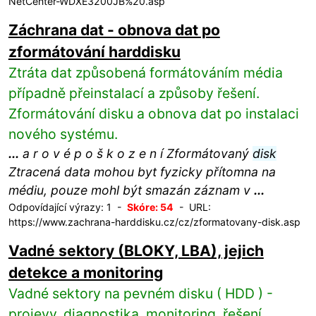
NetCenter-WDXE3200JB%20.asp
Záchrana dat - obnova dat po
zformátování harddisku
Ztráta dat způsobená formátováním média
případně přeinstalací a způsoby řešení.
Zformátování disku a obnova dat po instalaci
nového systému.
...
a r o v é p o š k o z e n í Zformátovaný
disk
Ztracená data mohou byt fyzicky přítomna na
médiu, pouze mohl být smazán záznam v
...
Odpovídající výrazy: 1 -
Skóre: 54
- URL:
https://www.zachrana-harddisku.cz/cz/zformatovany-disk.asp
Vadné sektory (BLOKY, LBA), jejich
detekce a monitoring
Vadné sektory na pevném disku ( HDD ) -
projevy, diagnostika, monitoring, řešení