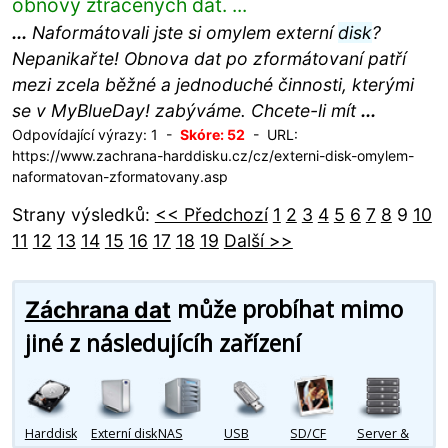
obnovy ztracených dat. ...
...
Naformátovali jste si omylem externí
disk
?
Nepanikařte! Obnova dat po zformátovaní patří
mezi zcela běžné a jednoduché činnosti, kterými
se v MyBlueDay! zabýváme. Chcete-li mít
...
Odpovídající výrazy: 1 -
Skóre: 52
- URL:
https://www.zachrana-harddisku.cz/cz/externi-disk-omylem-
naformatovan-zformatovany.asp
Strany výsledků:
<< Předchozí
1
2
3
4
5
6
7
8
9
10
11
12
13
14
15
16
17
18
19
Další >>
může probíhat mimo
Záchrana dat
jiné z následujícíh zařízení
Harddisk
Externí disk
NAS
USB
SD/CF
Server &