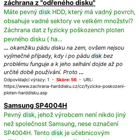
záchrana z "odřeného disku"
Máte pevný
disk
HDD, který má vadný povrch,
obsahuje vadné sektory ve velkém množství?
Záchrana dat z fyzicky poškozench ploten
pevného disku ( ha...
...
okamžiku pádu disku na zem, ovšem nejsou
vyjímečné případy, kdy i po pádu
disk
bez
problému funguje a k jeho selhání dojde až po
určité době používání. Proto
...
Odpovídající výrazy: 1 -
Skóre: 56
- URL:
https://www.zachrana-harddisku.cz/cz/fyzicke-poskozeni-
ploten-harddisku.asp
Samsung SP4004H
Pevný
disk
, jehož výrobcem není nikdo jiný
než společnost Samsung, nese označení
SP4004H. Tento
disk
je učebnicovým