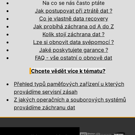
Na co se nás často ptáte
Jak postupovat při ztrátě dat ?
Co je vlastně data recovery
Jak probíhá záchrana od A do Z
Kolik stojí záchrana dat ?
Lze si obnovit data svépomocí ?
Jaké poskytujete garance ?
FAQ - vše ostatní o obnově dat
Chcete vědět více k tématu?
Přehled typů paměťových zařízení u kterých
provádíme servisní zásah
Z jakých operačních a souborových systémů
provádíme záchranu dat