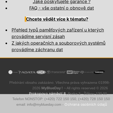
Jaké poskytujete garance ?
FAQ - vše ostatní o obnově dat
Chcete vědět více k tématu?
Přehled typů paměťových zařízení u kterých
provádíme servisní zásah
Z jakých operačních a souborových systémů
provádíme záchranu dat
Přebírání obsahu zakázáno. Všechna práva vyhrazena ©1998-
MyBlueDay !
2026
~ All rights reserved © 2026
Prokopovo náměstí 8
, Praha 3 - Žižkov, 130 00
Telefon NONSTOP: (+420) 722 150 150, (+420) 728 150 150
Ochrana osobních údajů
email:
info@myblueday.com -