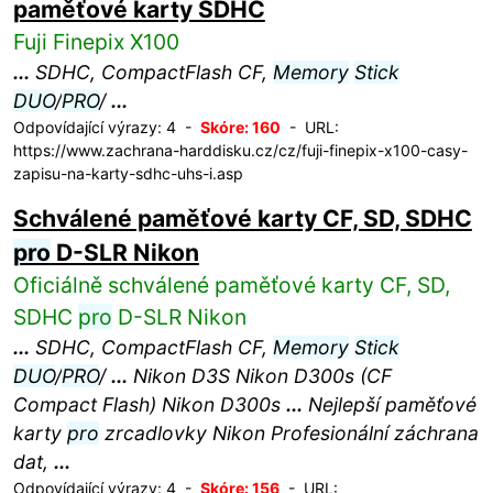
paměťové karty SDHC
Fuji Finepix X100
...
SDHC, CompactFlash CF,
Memory
Stick
DUO
/
PRO
/
...
Odpovídající výrazy: 4 -
Skóre: 160
- URL:
https://www.zachrana-harddisku.cz/cz/fuji-finepix-x100-casy-
zapisu-na-karty-sdhc-uhs-i.asp
Schválené paměťové karty CF, SD, SDHC
pro
D-SLR Nikon
Oficiálně schválené paměťové karty CF, SD,
SDHC
pro
D-SLR Nikon
...
SDHC, CompactFlash CF,
Memory
Stick
DUO
/
PRO
/
...
Nikon D3S Nikon D300s (CF
Compact Flash) Nikon D300s
...
Nejlepší paměťové
karty
pro
zrcadlovky Nikon Profesionální záchrana
dat,
...
Odpovídající výrazy: 4 -
Skóre: 156
- URL: