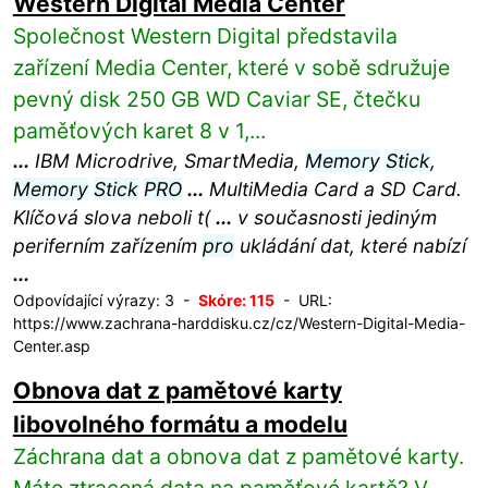
Western Digital Media Center
Společnost Western Digital představila
zařízení Media Center, které v sobě sdružuje
pevný disk 250 GB WD Caviar SE, čtečku
paměťových karet 8 v 1,...
...
IBM Microdrive, SmartMedia,
Memory
Stick
,
Memory
Stick
PRO
...
MultiMedia Card a SD Card.
Klíčová slova neboli t(
...
v současnosti jediným
periferním zařízením
pro
ukládání dat, které nabízí
...
Odpovídající výrazy: 3 -
Skóre: 115
- URL:
https://www.zachrana-harddisku.cz/cz/Western-Digital-Media-
Center.asp
Obnova dat z pamětové karty
libovolného formátu a modelu
Záchrana dat a obnova dat z pamětové karty.