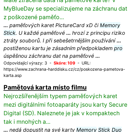
Máte ztracená data na paměťové kartě? V
MyBlueDay se specializujeme na záchranu dat
z poškozené paměťo...
...
paměťových karet PictureCard xD či
Memory
Stick
. U každé paměťové
...
hrozí z principu riziko
ztráty souborů. I při sebešetrnějším používání
...
postiženou kartu je zásadním předpokladem
pro
úspěšnou záchranu dat na paměťové
...
Odpovídající výrazy: 3 -
Skóre: 109
- URL:
https://www.zachrana-harddisku.cz/cz/poskozena-pametova-
karta.asp
Pamětová karta místo filmu
Nejrozšířenějším typem paměťových karet
mezi digitálními fotoaparáty jsou karty Secure
Digital (SD). Naleznete je jak v kompaktech
tak i mnohých a...
...
nedá dopustit na své karty
Memory
Stick
Duo