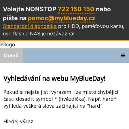
Volejte NONSTOP
722 150 150
nebo
pište na
pomoc@myblueday.cz
Standardní diagnostka
pro HDD, paměťovou kartu,
usb flash a NAS
je nezávazná!
Domů
Vyhledávání na webu MyBlueDay!
Pokud si nejste jisti výrazem, lze místo chybějící
části dosadit symbol * (hvězdička). Např. hard*
vyhledá veškerá slova začínající na "hard".
Hledej výraz: