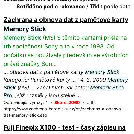
Setříděno podle relevance
/
Třídit podle data
Záchrana a obnova dat z pamětové karty
Memory
Stick
Memory
Stick
(MS) S těmito kartami přišla na
trh společnost Sony a to v roce 1998. Od
počátku se používaly především ve výrobcích
právě značky Son...
...
obnova dat z pamětové karty
Memory
Stick
Kategorie: Pamětové karty
...
: 4. 3. 2009
Memory
Stick
(MS)
...
Začal bych variantou
Memory
Stick
Pro
, jejíž rozměry jsou stejné
...
Odpovídající výrazy: 4 -
Skóre: 2060
- URL:
https://www.zachrana-harddisku.cz/cz/zachrana-a-obnova-
dat-memory-stick.asp
Fuji Finepix X100 - test - časy zápisu na