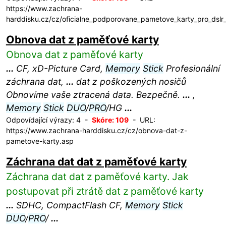
https://www.zachrana-
harddisku.cz/cz/oficialne_podporovane_pametove_karty_pro_dslr
Obnova dat z paměťové karty
Obnova dat z paměťové karty
...
CF, xD-Picture Card,
Memory
Stick
Profesionální
záchrana dat,
...
dat z poškozených nosičů
Obnovíme vaše ztracená data. Bezpečně.
...
,
Memory
Stick
DUO
/
PRO
/HG
...
Odpovídající výrazy: 4 -
Skóre: 109
- URL:
https://www.zachrana-harddisku.cz/cz/obnova-dat-z-
pametove-karty.asp
Záchrana dat dat z paměťové karty
Záchrana dat dat z paměťové karty. Jak
postupovat při ztrátě dat z paměťové karty
...
SDHC, CompactFlash CF,
Memory
Stick
DUO
/
PRO
/
...