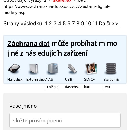
Odpovídající výrazy: 2 -
Skóre: 67
- URL:
https://www.zachrana-harddisku.cz/cz/western-digital-
modely.asp
Strany výsledků: 1
2
3
4
5
6
7
8
9
10
11
Další >>
může probíhat mimo
Záchrana dat
jiné z následujícíh zařízení
Harddisk
Externí disk
NAS
USB
SD/CF
Server &
úložiště
flashdisk
karta
RAID
Vaše jméno