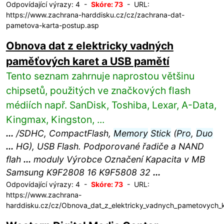
Odpovídající výrazy: 4 -
Skóre: 73
- URL:
https://www.zachrana-harddisku.cz/cz/zachrana-dat-
pametova-karta-postup.asp
Obnova dat z elektricky vadných
paměťových karet a USB pamětí
Tento seznam zahrnuje naprostou většinu
chipsetů, použitých ve značkových flash
médiích např. SanDisk, Toshiba, Lexar, A-Data,
Kingmax, Kingston, ...
...
/SDHC, CompactFlash,
Memory
Stick
(
Pro
,
Duo
...
HG), USB Flash. Podporované řadiče a NAND
flah
...
moduly Výrobce Označení Kapacita v MB
Samsung K9F2808 16 K9F5808 32
...
Odpovídající výrazy: 4 -
Skóre: 73
- URL:
https://www.zachrana-
harddisku.cz/cz/Obnova_dat_z_elektricky_vadnych_pametovych_