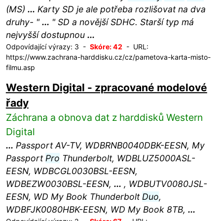
(MS)
...
Karty SD je ale potřeba rozlišovat na dva
druhy- "
...
" SD a novější SDHC. Starší typ má
nejvyšší dostupnou
...
Odpovídající výrazy: 3 -
Skóre: 42
- URL:
https://www.zachrana-harddisku.cz/cz/pametova-karta-misto-
filmu.asp
Western Digital - zpracované modelové
řady
Záchrana a obnova dat z harddisků Western
Digital
...
Passport AV-TV, WDBRNB0040DBK-EESN, My
Passport
Pro
Thunderbolt, WDBLUZ5000ASL-
EESN, WDBCGL0030BSL-EESN,
WDBEZW0030BSL-EESN,
...
, WDBUTV0080JSL-
EESN, WD My Book Thunderbolt
Duo
,
WDBFJK0080HBK-EESN, WD My Book 8TB,
...