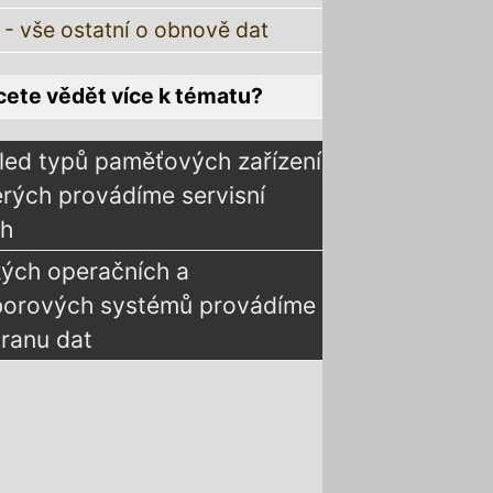
 - vše ostatní o obnově dat
ete vědět více k tématu?
led typů paměťových zařízení
erých provádíme servisní
ah
kých operačních a
borových systémů provádíme
ranu dat