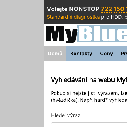
Volejte NONSTOP
722 150
Standardní diagnostka
pro HDD, p
Domů
Kontakty
Ceny
Pr
Vyhledávání na webu My
Pokud si nejste jisti výrazem, lz
(hvězdička). Např. hard* vyhledá
Hledej výraz: