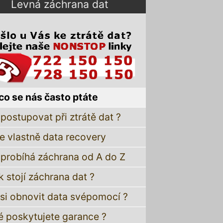
Levná záchrana dat
co se nás často ptáte
postupovat při ztrátě dat ?
je vlastně data recovery
 probíhá záchrana od A do Z
k stojí záchrana dat ?
 si obnovit data svépomocí ?
é poskytujete garance ?