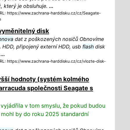
, který je obsluhuje.
...
L: https://www.zachrana-harddisku.cz/cz/Seagate-
p
 vyměnitelný disk
bnova
dat z poškozených nosičů Obnovíme
.
HDD, připojený externí HDD, usb
flash
disk
u
...
L: https://www.zachrana-harddisku.cz/cz/vlozte-disk-
vyšší hodnoty (systém kolmého
rracuda společnosti Seagate s
 vyjádřila v tom smyslu, že pokud budou
 mohl by do roku 2025 standardní