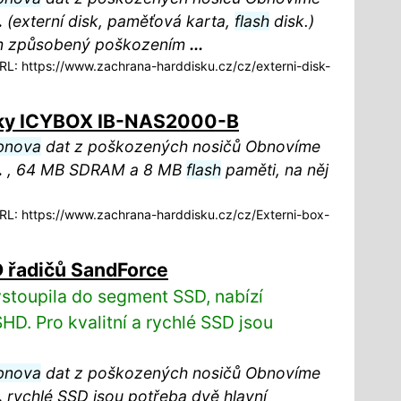
.
(externí disk, paměťová karta,
flash
disk.)
ém způsobený poškozením
...
L: https://www.zachrana-harddisku.cz/cz/externi-disk-
isky ICYBOX IB-NAS2000-B
bnova
dat z poškozených nosičů Obnovíme
.
, 64 MB SDRAM a 8 MB
flash
paměti, na něj
L: https://www.zachrana-harddisku.cz/cz/Externi-box-
D řadičů SandForce
stoupila do segment SSD, nabízí
D. Pro kvalitní a rychlé SSD jsou
bnova
dat z poškozených nosičů Obnovíme
.
rychlé SSD jsou potřeba dvě hlavní