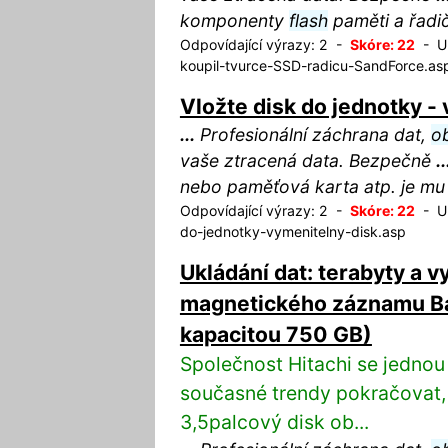
komponenty
flash
paměti a řadič
Odpovídající výrazy: 2 -
Skóre: 22
- UR
koupil-tvurce-SSD-radicu-SandForce.as
Vložte disk do jednotky -
...
Profesionální záchrana dat,
o
vaše ztracená data. Bezpečně
..
nebo paměťová karta atp. je m
Odpovídající výrazy: 2 -
Skóre: 22
- UR
do-jednotky-vymenitelny-disk.asp
Ukládání dat: terabyty a 
magnetického záznamu Ba
kapacitou 750 GB)
Společnost Hitachi se jednou
současné trendy pokračovat,
3,5palcový disk ob...