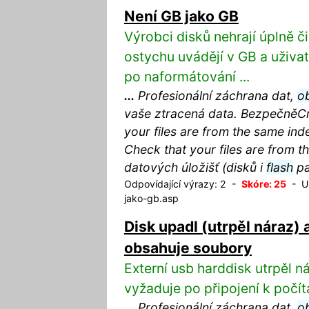
Není GB jako GB
Výrobci disků nehrají úplně č
ostychu uvádějí v GB a uživa
po naformátování ...
...
Profesionální záchrana dat,
o
vaše ztracená data. BezpečněCrit
your files are from the same inde
Check that your files are from 
datových úložišť (disků i
flash
pa
Odpovídající výrazy: 2 -
Skóre: 25
- UR
jako-gb.asp
Disk upadl (utrpěl náraz) 
obsahuje soubory
Externí usb harddisk utrpěl 
vyžaduje po připojení k počít
...
Profesionální záchrana dat,
o