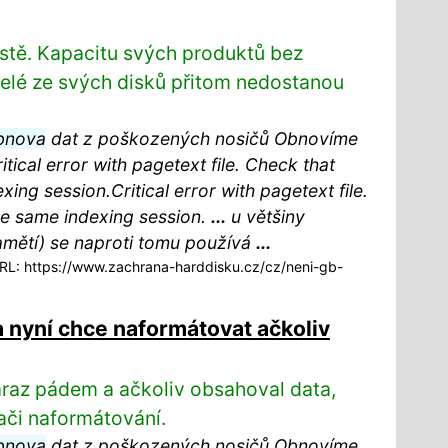
istě. Kapacitu svých produktů bez
telé ze svých disků přitom nedostanou
bnova
dat z poškozených nosičů Obnovíme
ical error with pagetext file. Check that
xing session.Critical error with pagetext file.
the same indexing session.
...
u většiny
mětí) se naproti tomu používá
...
L: https://www.zachrana-harddisku.cz/cz/neni-gb-
a nyní chce naformátovat ačkoliv
náraz pádem a ačkoliv obsahoval data,
ači naformátování.
bnova
dat z poškozených nosičů Obnovíme