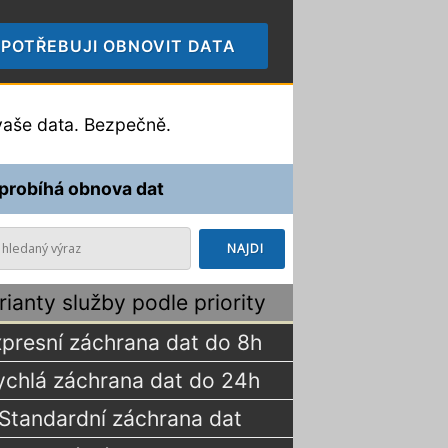
POTŘEBUJI OBNOVIT DATA
🠞
aše data. Bezpečně.
 probíhá obnova dat
rianty služby podle priority
presní záchrana dat do 8h
ychlá záchrana dat do 24h
Standardní záchrana dat