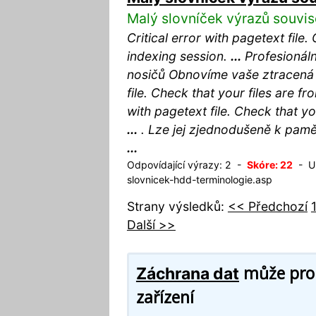
Malý slovníček výrazů souvis
Critical error with pagetext file
indexing session.
...
Profesionáln
nosičů Obnovíme vaše ztracená d
file. Check that your files are f
with pagetext file. Check that y
...
. Lze jej zjednodušeně k pamě
...
Odpovídající výrazy: 2 -
Skóre: 22
- UR
slovnicek-hdd-terminologie.asp
Strany výsledků:
<< Předchozí
Další >>
může prob
Záchrana dat
zařízení