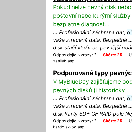
Pokud nelze pevný disk nebo 
poštovní nebo kurýrní služb
bezplatné diagnost...
...
Profesionální záchrana dat,
o
vaše ztracená data. Bezpečně
..
disk stačí vložit do pevnější ob
Odpovídající výrazy: 2 -
Skóre: 25
- UR
zasilek.asp
Podporované typy pevnýc
V MyBlueDay zajišťujeme po
pevných disků (i historicky).
...
Profesionální záchrana dat,
o
vaše ztracená data. Bezpečně
..
disk Karty SD+ CF RAID pole Ne
Odpovídající výrazy: 2 -
Skóre: 25
- UR
harddisk-pc.asp