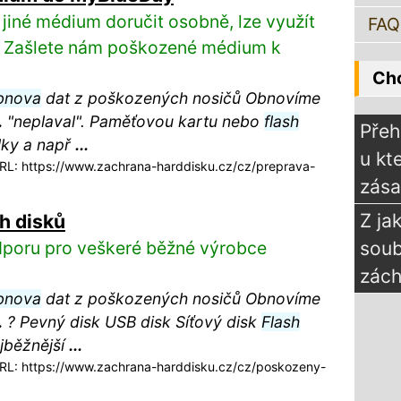
jiné médium doručit osobně, lze využít
FAQ
y. Zašlete nám poškozené médium k
Chc
bnova
dat z poškozených nosičů Obnovíme
.
"neplaval". Paměťovou kartu nebo
flash
Přeh
álky a např
...
u kt
L: https://www.zachrana-harddisku.cz/cz/preprava-
zás
Z ja
h disků
dporu pro veškeré běžné výrobce
sou
zách
bnova
dat z poškozených nosičů Obnovíme
.
? Pevný disk USB disk Síťový disk
Flash
jběžnější
...
L: https://www.zachrana-harddisku.cz/cz/poskozeny-