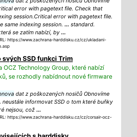
bnova
dat z poškozených nosičů Obnovíme
ical error with pagetext file. Check that
xing session.Critical error with pagetext file.
the same indexing session.
...
standard.
která se zatím nabízí, by
...
L: https://www.zachrana-harddisku.cz/cz/ukladani-
b.asp
o svých SSD funkci Trim
a OCZ Technology Group, které nabízí
sků, se rozhodly nabídnout nové firmware
bnova
dat z poškozených nosičů Obnovíme
.
neustále informovat SSD o tom které buňky
ré nejsou, což
...
L: https://www.zachrana-harddisku.cz/cz/corsair-ocz-
visejících s harddisky