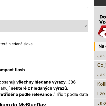
terá hledaná slova
Na 
Jak 
Co 
ompact flash
Jak
obsahují
všechny hledané výrazy
. 386
Koli
sahují
některé z hledaných výrazů
.
Lze
etříděno podle relevance
/
Třídit podle data
Jak
dium do MyBlueDay