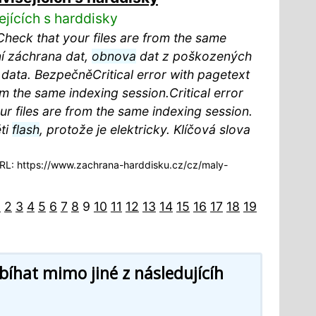
ejících s harddisky
. Check that your files are from the same
í záchrana dat,
obnova
dat z poškozených
ata. BezpečněCritical error with pagetext
rom the same indexing session.Critical error
our files are from the same indexing session.
ti
flash
, protože je elektricky. Klíčová slova
L: https://www.zachrana-harddisku.cz/cz/maly-
1
2
3
4
5
6
7
8
9
10
11
12
13
14
15
16
17
18
19
íhat mimo jiné z následujícíh