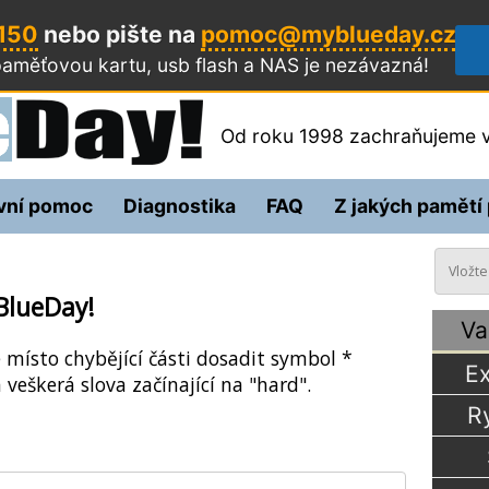
 150
nebo pište na
pomoc@myblueday.cz
aměťovou kartu, usb flash a NAS
je nezávazná!
Od roku 1998 zachraňujeme v
vní pomoc
Diagnostika
FAQ
Z jakých pamětí
BlueDay!
Va
e místo chybějící části dosadit symbol *
Ex
 veškerá slova začínající na "hard".
R