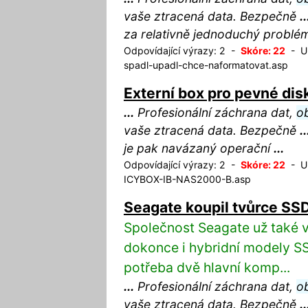
vaše ztracená data. Bezpečně
..
za relativně jednoduchý probl
Odpovídající výrazy: 2 -
Skóre: 22
- UR
spadl-upadl-chce-naformatovat.asp
Externí box pro pevné d
...
Profesionální záchrana dat,
o
vaše ztracená data. Bezpečně
..
je pak navázaný operační
...
Odpovídající výrazy: 2 -
Skóre: 22
- UR
ICYBOX-IB-NAS2000-B.asp
Seagate koupil tvůrce SS
Společnost Seagate už také v
dokonce i hybridní modely SSH
potřeba dvě hlavní komp...
...
Profesionální záchrana dat,
o
vaše ztracená data. Bezpečně
..