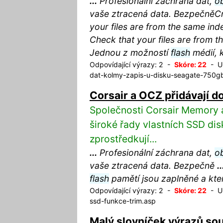
...
Profesionální záchrana dat,
o
vaše ztracená data. BezpečněCrit
your files are from the same inde
Check that your files are from 
Jednou z možností
flash
médií, 
Odpovídající výrazy: 2 -
Skóre: 22
- UR
dat-kolmy-zapis-u-disku-seagate-750g
Corsair a OCZ přidávají d
Společnosti Corsair Memory 
široké řady vlastních SSD di
zprostředkují...
...
Profesionální záchrana dat,
o
vaše ztracená data. Bezpečně
..
flash
pamětí jsou zaplněné a kte
Odpovídající výrazy: 2 -
Skóre: 22
- UR
ssd-funkce-trim.asp
Malý slovníček výrazů sou