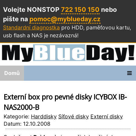
Volejte NONSTOP
722 150 150
nebo
pište na
pomoc@myblueday.cz
Standardní diagnostka
pro HDD, paměťovou kartu,
usb flash a NAS
je nezávazná!
Domů
Externí box pro pevné disky ICYBOX IB-
NAS2000-B
Kategorie:
Harddisky
Síťové disky
Externí disky
Datum: 12.10.2008