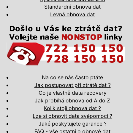
Standardní obnova dat
Levná obnova dat
Na co se nás často ptáte
Jak postupovat při ztrátě dat ?
Co je vlastně data recovery
Jak probíhá obnova od A do Z
Kolik stojí obnova dat ?
Lze si obnovit data svépomocí ?
Jaké poskytujete garance ?
FAQ - vše ostatní o obnově dat