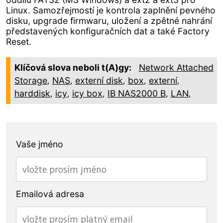
Linux. Samozřejmostí je kontrola zaplnění pevného
disku, upgrade firmwaru, uložení a zpětné nahrání
představených konfiguračních dat a také Factory
Reset.
Klíčová slova neboli t(A)gy:
Network Attached
,
,
,
,
,
Storage
NAS
externí disk
box
externí
,
,
,
,
,
harddisk
icy
icy box
IB NAS2000 B
LAN
Vaše jméno
Emailová adresa