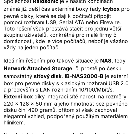
Společnost
Raidsonic
je v našich končinách
známá již delší čas externími boxy řady
Icybox
pro
pevné disky, které se dají k počítači připojit
pomocí rozhraní USB, Serial ATA nebo Firewire.
Toto řešení však přestává stačit pro jednu větší
skupinu uživatelů, konkrétně pro malé firmy či
domácnosti, kde je více počítačů, neboť je vázáno
vždy na jeden počítač.
Ideálním řešením pro takové situace je
NAS
, tedy
Network Attached Storage
, či prostě po česku
samostatný
síťový disk
.
IB-NAS2000-B
je externí
box pro pevné disky s klasickým rozhraní USB 2.0
a především s LAN rozhraním 10/100/Mbit/s.
Externí box
díky integraci sítě narostl na rozměry
220 x 128 x 50 mm a jeho hmotnost bez pevného
disku činí 490 gramů, přitom si však zachoval
elegantní vzhled, podpořený použitým materiálem
hliníkem.