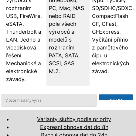
výrobců s
notebooku,
typů. Typicky
rozhraním
PC, Mac, NAS
SD/SDHC/SDXC,
USB, FireWire,
nebo RAID
CompactFlash
eSATA,
pole všech
CF, CFast,
Thunderbolt a
výrobců a
CFExpress.
LAN. Jedno a
modelů s
Vyčítání přímo
vícedisková
rozhraním
z paměťového
řešení.
PATA, SATA,
čipu u
Mechanické a
SCSI, SAS,
elektronických
elektronické
M.2.
závad.
závady.
Varianty služby podle priority
Expresní obnova dat do 8h
Rychlá obnova dat do 24h