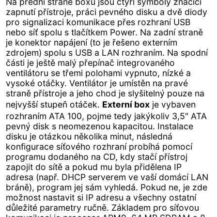
Na přední straně boxu jsou čtyři symboly značící
zapnutí přístroje, práci pevného disku a dvě diody
pro signalizaci komunikace přes rozhraní USB
nebo síť spolu s tlačítkem Power. Na zadní straně
je konektor napájení (to je řešeno externím
zdrojem) spolu s USB a LAN rozhraním. Na spodní
části je ještě malý přepínač integrovaného
ventilátoru se třemi polohami vypnuto, nízké a
vysoké otáčky. Ventilátor je umístěn na pravé
straně přístroje a jeho chod je slyšitelný pouze na
nejvyšší stupeň otáček.
Externí box
je vybaven
rozhraním ATA 100, pojme tedy jakýkoliv 3,5" ATA
pevný disk s neomezenou kapacitou. Instalace
disku je otázkou několika minut, následná
konfigurace síťového rozhraní probíhá pomocí
programu dodaného na CD, kdy stačí přístroj
zapojit do sítě a pokud mu byla přidělena IP
adresa (např. DHCP serverem ve vaší domácí LAN
bráně), program jej sám vyhledá. Pokud ne, je zde
možnost nastavit si IP adresu a všechny ostatní
důležité parametry ručně. Základem pro síťovou