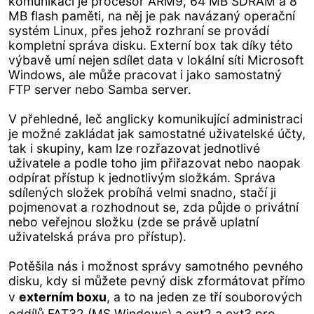
komunikaci je procesor ARM9, 64 MB SDRAM a 8
MB flash paměti, na něj je pak navázaný operační
systém Linux, přes jehož rozhraní se provádí
kompletní správa disku. Externí box tak díky této
výbavě umí nejen sdílet data v lokální síti Microsoft
Windows, ale může pracovat i jako samostatný
FTP server nebo Samba server.
V přehledné, leč anglicky komunikující administraci
je možné zakládat jak samostatné uživatelské účty,
tak i skupiny, kam lze rozřazovat jednotlivé
uživatele a podle toho jim přiřazovat nebo naopak
odpírat přístup k jednotlivým složkám. Správa
sdílených složek probíhá velmi snadno, stačí ji
pojmenovat a rozhodnout se, zda půjde o privátní
nebo veřejnou složku (zde se právě uplatní
uživatelská práva pro přístup).
Potěšila nás i možnost správy samotného pevného
disku, kdy si můžete pevný disk zformátovat přímo
v
externím boxu
, a to na jeden ze tří souborových
oddílů FAT32 (MS Windows) a ext2 a ext3 pro