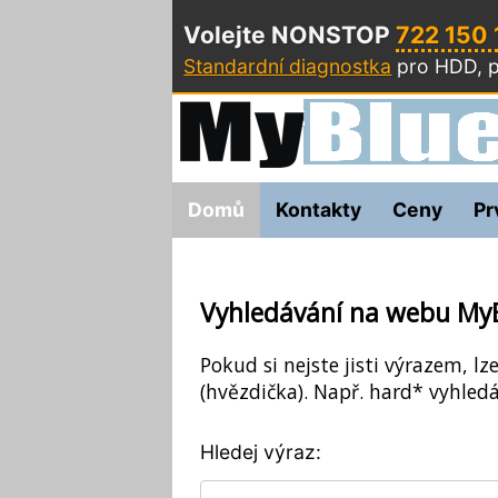
Volejte NONSTOP
722 150
Standardní diagnostka
pro HDD, p
Domů
Kontakty
Ceny
Pr
Vyhledávání na webu My
Pokud si nejste jisti výrazem, lz
(hvězdička). Např. hard* vyhledá
Hledej výraz: