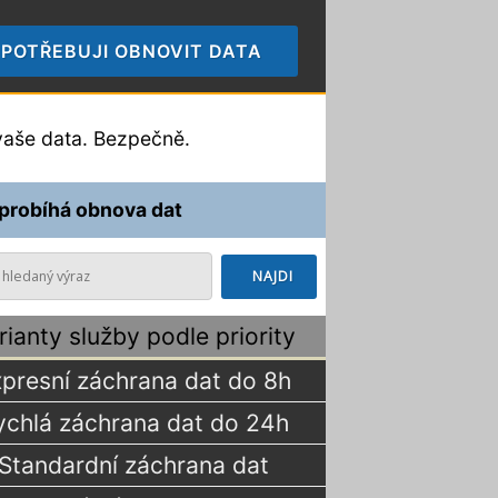
POTŘEBUJI OBNOVIT DATA
🠞
aše data. Bezpečně.
 probíhá obnova dat
rianty služby podle priority
presní záchrana dat do 8h
ychlá záchrana dat do 24h
Standardní záchrana dat