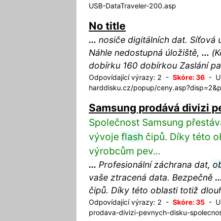
USB-DataTraveler-200.asp
No title
...
nosiče digitálních dat. Síťová
Náhle nedostupná úložiště,
...
(K
dobírku 160 dobírkou Zaslání p
Odpovídající výrazy: 2 -
Skóre: 36
- UR
harddisku.cz/popup/ceny.asp?disp=2&p
Samsung prodává divizi p
Společnost Samsung přestává
vývoje
flash
čipů. Díky této o
výrobcům pev...
...
Profesionální záchrana dat,
o
vaše ztracená data. Bezpečně
..
čipů. Díky této oblasti totiž dlo
Odpovídající výrazy: 2 -
Skóre: 35
- UR
prodava-divizi-pevnych-disku-spolecnos