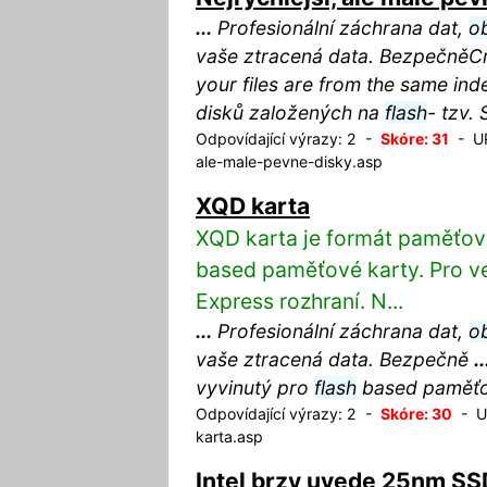
...
Profesionální záchrana dat,
o
vaše ztracená data. BezpečněCrit
your files are from the same ind
disků založených na
flash
- tzv.
Odpovídající výrazy: 2 -
Skóre: 31
- URL
ale-male-pevne-disky.asp
XQD karta
XQD karta je formát paměťov
based paměťové karty. Pro ve
Express rozhraní. N...
...
Profesionální záchrana dat,
o
vaše ztracená data. Bezpečně
..
vyvinutý pro
flash
based paměťov
Odpovídající výrazy: 2 -
Skóre: 30
- UR
karta.asp
Intel brzy uvede 25nm SS