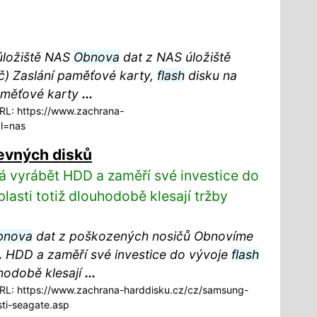
 úložiště NAS
Obnova
dat z NAS úložiště
č) Zaslání paměťové karty,
flash
disku na
aměťové karty
...
L: https://www.zachrana-
l=nas
evných disků
 vyrábět HDD a zaměří své investice do
blasti totiž dlouhodobě klesají tržby
bnova
dat z poškozených nosičů Obnovíme
.
HDD a zaměří své investice do vývoje
flash
uhodobě klesají
...
L: https://www.zachrana-harddisku.cz/cz/samsung-
ti-seagate.asp