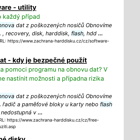
re - utility
ro každý případ
bnova
dat z poškozených nosičů Obnovíme
.
, recovery, disk, harddisk,
flash
, hdd
...
L: https://www.zachrana-harddisku.cz/cz/software-
t - kdy je bezpečné použít
 za pomoci programu na obnovu dat? V
 nastínit možnosti a případna rizika
bnova
dat z poškozených nosičů Obnovíme
.
řadič a paměťové bloky u karty nebo
flash
a nedostupná v
...
L: https://www.zachrana-harddisku.cz/cz/free-
iti.asp
né disky