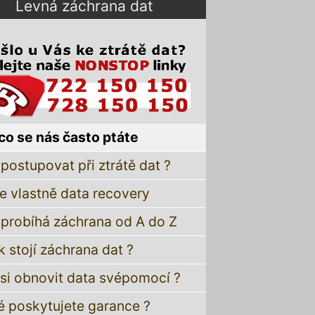
Levná záchrana dat
co se nás často ptáte
postupovat při ztrátě dat ?
je vlastně data recovery
 probíhá záchrana od A do Z
k stojí záchrana dat ?
 si obnovit data svépomocí ?
é poskytujete garance ?