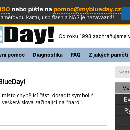
 150
nebo pište na
pomoc@myblueday.cz
aměťovou kartu, usb flash a NAS
je nezávazná!
Od roku 1998 zachraňujeme v
vní pomoc
Diagnostika
FAQ
Z jakých pamětí
BlueDay!
Va
e místo chybějící části dosadit symbol *
Ex
 veškerá slova začínající na "hard".
R