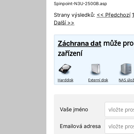
Spinpoint-N3U-250GB.asp
Strany výsledků:
<< Předchozí
Další >>
může prob
Záchrana dat
zařízení
Harddisk
Externí disk
NAS úlož
Vaše jméno
Emailová adresa