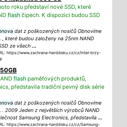
hoto roku představí nové SSD, které
AND
flash
čipech. K dispozici budou SSD
bnova
dat z poškozených nosičů Obnovíme
.
, které budou založeny na 25nm NAND
 SSD ze všech
...
L: https://www.zachrana-harddisku.cz/cz/Intel-brzy-
sp
250GB
 NAND
flash
paměťových produktů,
s, představila tradiční pevný disk série
bnova
dat z poškozených nosičů Obnovíme
.
. 2009 Jeden z největších výrobců NAND
ečnost Samsung Electronics, představila
...
L: https://www.zachrana-harddisku.cz/cz/Samsung-