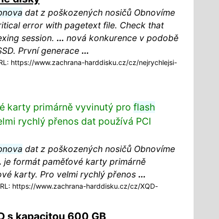
bnova
dat z poškozených nosičů Obnovíme
ical error with pagetext file. Check that
exing session.
...
nová konkurence v podobě
 SSD. První generace
...
: https://www.zachrana-harddisku.cz/cz/nejrychlejsi-
é karty primárně vyvinutý pro
flash
lmi rychlý přenos dat používá PCI
bnova
dat z poškozených nosičů Obnovíme
.
je formát paměťové karty primárně
é karty. Pro velmi rychlý přenos
...
L: https://www.zachrana-harddisku.cz/cz/XQD-
D s kapacitou 600 GB