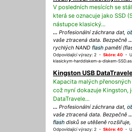
V posledních mesících se stál
která se oznacuje jako SSD (S
nástupce klasický...
...
Profesionální záchrana dat,
o
vaše ztracená data. Bezpečně
..
rychlých NAND
flash
pamětí (fl
Odpovídající výrazy: 2 -
Skóre: 40
- UR
klasickym-harddiskem-a-diskem-SSD.a
Kingston USB DataTravel
Kapacita malých přenosnýc
což nyní dokazuje Kingston, 
DataTravele...
...
Profesionální záchrana dat,
o
vaše ztracená data. Bezpečně
..
flash
disků se utěšeně rozšiřuje
Odpovídající výrazy: 2 -
Skóre: 40
- UR