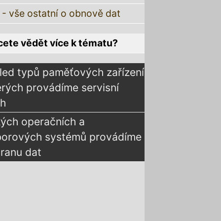
 - vše ostatní o obnově dat
ete vědět více k tématu?
led typů paměťových zařízení
erých provádíme servisní
ah
kých operačních a
borových systémů provádíme
ranu dat