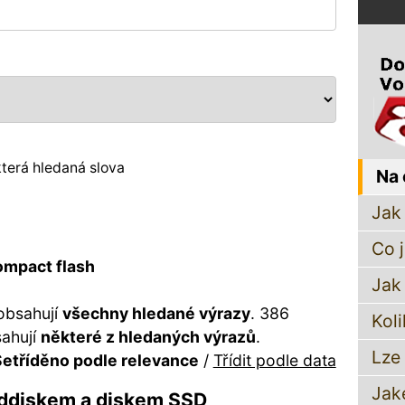
terá hledaná slova
Na 
Jak 
Co 
ompact flash
Jak
obsahují
všechny hledané výrazy
. 386
Koli
sahují
některé z hledaných výrazů
.
Lze
etříděno podle relevance
/
Třídit podle data
Jak
rddiskem a diskem SSD