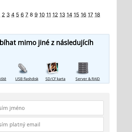
1
2
3
4
5
6
7
8
9
10
11
12
13
14
15
16
17
18
íhat mimo jiné z následujícíh
iště
USB flashdisk
SD/CF karta
Server & RAID