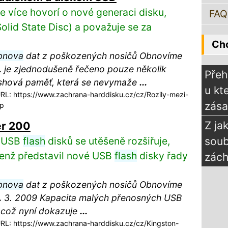
e více hovorí o nové generaci disku,
FAQ
olid State Disc) a považuje se za
Chc
bnova
dat z poškozených nosičů Obnovíme
.
je zjednodušeně řečeno pouze několik
Přeh
ashová paměť, která se nevymaže
...
u kt
L: https://www.zachrana-harddisku.cz/cz/Rozily-mezi-
zás
sp
Z ja
er 200
h USB
flash
disků se utěšeně rozšiřuje,
sou
jenž představil nové USB
flash
disky řady
zách
bnova
dat z poškozených nosičů Obnovíme
.
3. 2009 Kapacita malých přenosných USB
, což nyní dokazuje
...
L: https://www.zachrana-harddisku.cz/cz/Kingston-