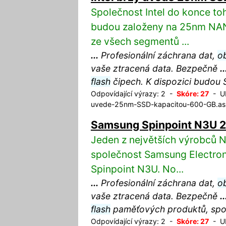
Společnost Intel do konce to
budou založeny na 25nm N
ze všech segmentů ...
...
Profesionální záchrana dat,
o
vaše ztracená data. Bezpečně
..
flash
čipech. K dispozici budou
Odpovídající výrazy: 2 -
Skóre: 27
- UR
uvede-25nm-SSD-kapacitou-600-GB.a
Samsung Spinpoint N3U 
Jeden z největších výrobců
společnost Samsung Electronic
Spinpoint N3U. No...
...
Profesionální záchrana dat,
o
vaše ztracená data. Bezpečně
..
flash
paměťových produktů, spol
Odpovídající výrazy: 2 -
Skóre: 27
- UR