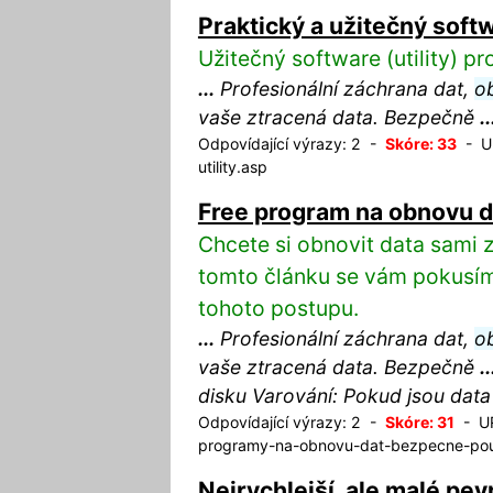
Praktický a užitečný softwa
Užitečný software (utility) p
...
Profesionální záchrana dat,
o
vaše ztracená data. Bezpečně
..
Odpovídající výrazy: 2 -
Skóre: 33
- UR
utility.asp
Free program na obnovu da
Chcete si obnovit data sami
tomto článku se vám pokusíme
tohoto postupu.
...
Profesionální záchrana dat,
o
vaše ztracená data. Bezpečně
..
disku Varování: Pokud jsou dat
Odpovídající výrazy: 2 -
Skóre: 31
- UR
programy-na-obnovu-dat-bezpecne-pouz
Nejrychlejší, ale malé pev