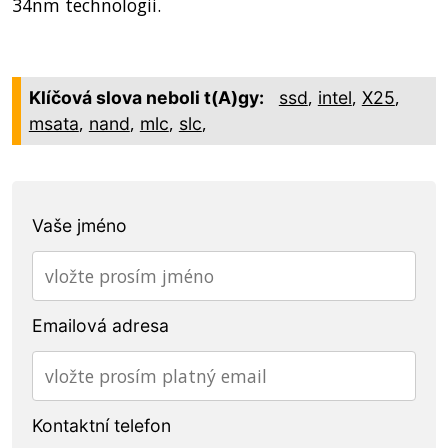
34nm technologii.
,
,
,
Klíčová slova neboli t(A)gy:
ssd
intel
X25
,
,
,
,
msata
nand
mlc
slc
Vaše jméno
Emailová adresa
Kontaktní telefon