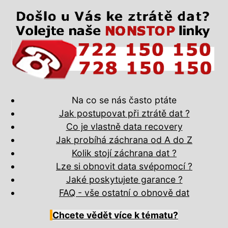
Na co se nás často ptáte
Jak postupovat při ztrátě dat ?
Co je vlastně data recovery
Jak probíhá záchrana od A do Z
Kolik stojí záchrana dat ?
Lze si obnovit data svépomocí ?
Jaké poskytujete garance ?
FAQ - vše ostatní o obnově dat
Chcete vědět více k tématu?