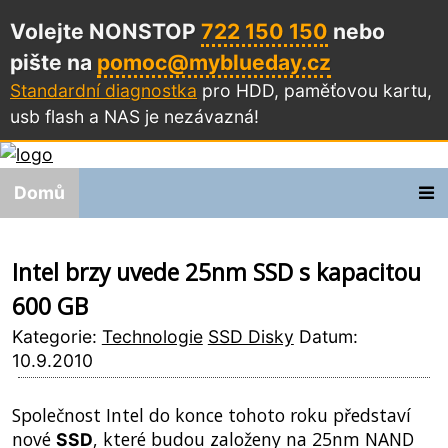
Volejte NONSTOP
722 150 150
nebo
pište na
pomoc@myblueday.cz
Standardní diagnostka
pro HDD, paměťovou kartu,
usb flash a NAS
je nezávazná!
Domů
Intel brzy uvede 25nm SSD s kapacitou
600 GB
Kategorie:
Technologie
SSD Disky
Datum:
10.9.2010
Společnost Intel do konce tohoto roku představí
nové
, které budou založeny na 25nm NAND
SSD