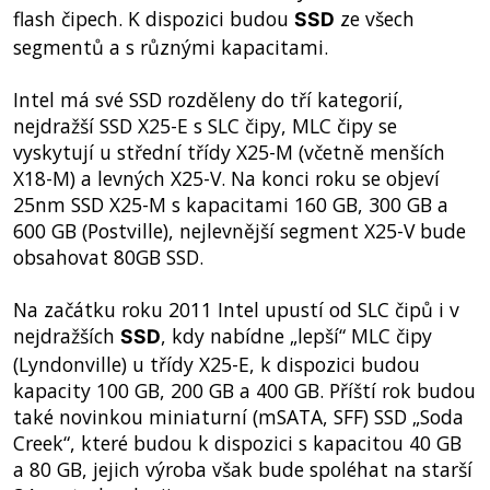
flash čipech. K dispozici budou
ze všech
SSD
segmentů a s různými kapacitami.
Intel má své SSD rozděleny do tří kategorií,
nejdražší SSD X25-E s SLC čipy, MLC čipy se
vyskytují u střední třídy X25-M (včetně menších
X18-M) a levných X25-V. Na konci roku se objeví
25nm SSD X25-M s kapacitami 160 GB, 300 GB a
600 GB (Postville), nejlevnější segment X25-V bude
obsahovat 80GB SSD.
Na začátku roku 2011 Intel upustí od SLC čipů i v
nejdražších
, kdy nabídne „lepší“ MLC čipy
SSD
(Lyndonville) u třídy X25-E, k dispozici budou
kapacity 100 GB, 200 GB a 400 GB. Příští rok budou
také novinkou miniaturní (mSATA, SFF) SSD „Soda
Creek“, které budou k dispozici s kapacitou 40 GB
a 80 GB, jejich výroba však bude spoléhat na starší