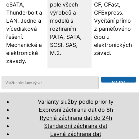
eSATA,
pole všech
CF, CFast,
Thunderbolt a
výrobců a
CFExpress.
LAN. Jedno a
modelů s
Vyčítání přímo
vícedisková
rozhraním
z paměťového
řešení.
PATA, SATA,
čipu u
Mechanické a
SCSI, SAS,
elektronických
elektronické
M.2.
závad.
závady.
Varianty služby podle priority
Expresní záchrana dat do 8h
Rychlá záchrana dat do 24h
Standardní záchrana dat
Levná záchrana dat