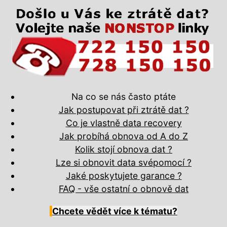
Na co se nás často ptáte
Jak postupovat při ztrátě dat ?
Co je vlastně data recovery
Jak probíhá obnova od A do Z
Kolik stojí obnova dat ?
Lze si obnovit data svépomocí ?
Jaké poskytujete garance ?
FAQ - vše ostatní o obnově dat
Chcete vědět více k tématu?