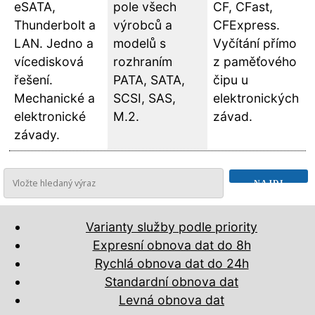
eSATA,
pole všech
CF, CFast,
Thunderbolt a
výrobců a
CFExpress.
LAN. Jedno a
modelů s
Vyčítání přímo
vícedisková
rozhraním
z paměťového
řešení.
PATA, SATA,
čipu u
Mechanické a
SCSI, SAS,
elektronických
elektronické
M.2.
závad.
závady.
Varianty služby podle priority
Expresní obnova dat do 8h
Rychlá obnova dat do 24h
Standardní obnova dat
Levná obnova dat