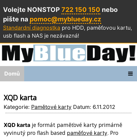
Volejte NONSTOP
722 150 150
nebo
pište na
pomoc@myblueday.cz
Standardní diagnostka
pro HDD, paměťovou kartu,
usb flash a NAS
je nezávazná!
Domů
XQD karta
Kategorie:
Pamětové karty
Datum: 6.11.2012
je formát paměťové karty primárně
XQD karta
vyvinutý pro flash based
. Pro
paměťové karty