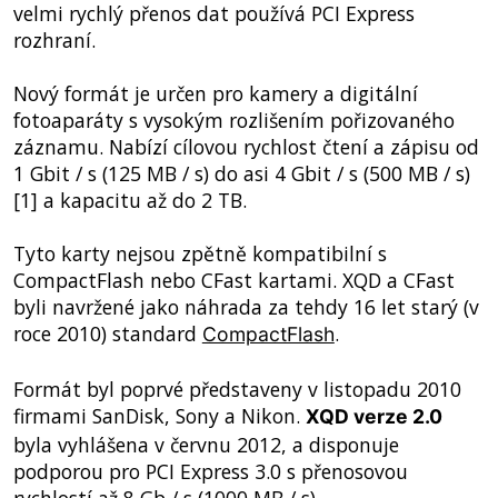
velmi rychlý přenos dat používá PCI Express
rozhraní.
Nový formát je určen pro kamery a digitální
fotoaparáty s vysokým rozlišením pořizovaného
záznamu. Nabízí cílovou rychlost čtení a zápisu od
1 Gbit / s (125 MB / s) do asi 4 Gbit / s (500 MB / s)
[1] a kapacitu až do 2 TB.
Tyto karty nejsou zpětně kompatibilní s
CompactFlash nebo CFast kartami. XQD a CFast
byli navržené jako náhrada za tehdy 16 let starý (v
roce 2010) standard
.
CompactFlash
Formát byl poprvé představeny v listopadu 2010
firmami SanDisk, Sony a Nikon.
XQD verze 2.0
byla vyhlášena v červnu 2012, a disponuje
podporou pro PCI Express 3.0 s přenosovou
rychlostí až 8 Gb / s (1000 MB / s).