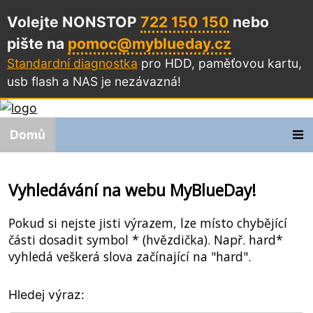
Volejte NONSTOP
722 150 150
nebo
pište na
pomoc@myblueday.cz
Standardní diagnostka
pro HDD, paměťovou kartu,
usb flash a NAS
je nezávazná!
Domů
Vyhledávání na webu MyBlueDay!
Pokud si nejste jisti výrazem, lze místo chybějící
části dosadit symbol * (hvězdička). Např. hard*
vyhledá veškerá slova začínající na "hard".
Hledej výraz: