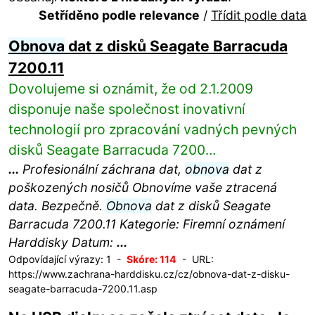
Setříděno podle relevance
/
Třídit podle data
Obnova
dat z disků Seagate Barracuda
7200.11
Dovolujeme si oznámit, že od 2.1.2009
disponuje naše společnost inovativní
technologií pro zpracování vadných pevných
disků Seagate Barracuda 7200...
...
Profesionální záchrana dat,
obnova
dat z
poškozených nosičů Obnovíme vaše ztracená
data. Bezpečně.
Obnova
dat z disků Seagate
Barracuda 7200.11 Kategorie: Firemní oznámení
Harddisky Datum:
...
Odpovídající výrazy: 1 -
Skóre: 114
- URL:
https://www.zachrana-harddisku.cz/cz/obnova-dat-z-disku-
seagate-barracuda-7200.11.asp