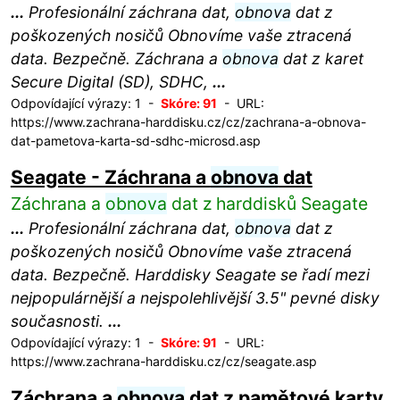
...
Profesionální záchrana dat,
obnova
dat z
poškozených nosičů Obnovíme vaše ztracená
data. Bezpečně. Záchrana a
obnova
dat z karet
Secure Digital (SD), SDHC,
...
Odpovídající výrazy: 1 -
Skóre: 91
- URL:
https://www.zachrana-harddisku.cz/cz/zachrana-a-obnova-
dat-pametova-karta-sd-sdhc-microsd.asp
Seagate - Záchrana a
obnova
dat
Záchrana a
obnova
dat z harddisků Seagate
...
Profesionální záchrana dat,
obnova
dat z
poškozených nosičů Obnovíme vaše ztracená
data. Bezpečně. Harddisky Seagate se řadí mezi
nejpopulárnější a nejspolehlivější 3.5" pevné disky
současnosti.
...
Odpovídající výrazy: 1 -
Skóre: 91
- URL:
https://www.zachrana-harddisku.cz/cz/seagate.asp
Záchrana a
obnova
dat z pamětové karty