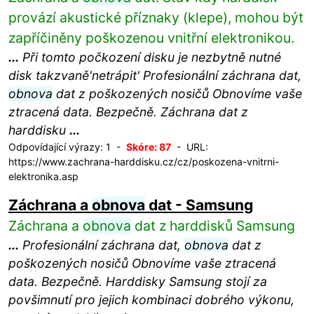
provází akustické příznaky (klepe), mohou být
zapříčiněny poškozenou vnitřní elektronikou.
...
Při tomto počkození disku je nezbytně nutné
disk takzvaně'netrápit' Profesionální záchrana dat,
obnova
dat z poškozených nosičů Obnovíme vaše
ztracená data. Bezpečně. Záchrana dat z
harddisku
...
Odpovídající výrazy: 1 -
Skóre: 87
- URL:
https://www.zachrana-harddisku.cz/cz/poskozena-vnitrni-
elektronika.asp
Záchrana a
obnova
dat - Samsung
Záchrana a
obnova
dat z harddisků Samsung
...
Profesionální záchrana dat,
obnova
dat z
poškozených nosičů Obnovíme vaše ztracená
data. Bezpečně. Harddisky Samsung stojí za
povšimnutí pro jejich kombinaci dobrého výkonu,