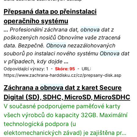
Přepsaná data po přeinstalaci
operačního systému
...
Profesionální záchrana dat,
obnova
dat z
poškozených nosičů Obnovíme vaše ztracená
data. Bezpečně.
Obnova
nezazálohovaných
souborů po instalaci nového systému
Obnova
dat
v případech, kdy dojde
...
Odpovídající výrazy: 1 -
Skóre: 95
- URL:
https://www.zachrana-harddisku.cz/cz/prepsany-disk.asp
Záchrana a
obnova
dat z karet Secure
Digital (SD), SDHC, MicroSD, MicroSDHC
V současné podporujeme paměťové karty
všech výrobců do kapacity 32GB. Maximální
technologická podpora (u
elektomechanických závad) je zajištěna pr...