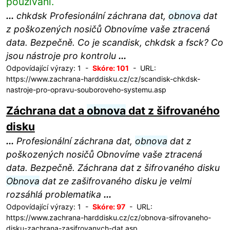
používání.
...
chkdsk Profesionální záchrana dat,
obnova
dat
z poškozených nosičů Obnovíme vaše ztracená
data. Bezpečně. Co je scandisk, chkdsk a fsck? Co
jsou nástroje pro kontrolu
...
Odpovídající výrazy: 1 -
Skóre: 101
- URL:
https://www.zachrana-harddisku.cz/cz/scandisk-chkdsk-
nastroje-pro-opravu-souboroveho-systemu.asp
Záchrana dat a
obnova
dat z šifrovaného
disku
...
Profesionální záchrana dat,
obnova
dat z
poškozených nosičů Obnovíme vaše ztracená
data. Bezpečně. Záchrana dat z šifrovaného disku
Obnova
dat ze zašifrovaného disku je velmi
rozsáhlá problematika
...
Odpovídající výrazy: 1 -
Skóre: 97
- URL:
https://www.zachrana-harddisku.cz/cz/obnova-sifrovaneho-
disku-zachrana-zasifrovanych-dat.asp