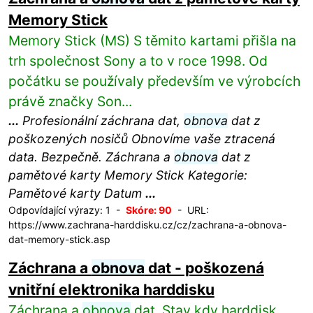
Memory Stick
Memory Stick (MS) S těmito kartami přišla na
trh společnost Sony a to v roce 1998. Od
počátku se používaly především ve výrobcích
právě značky Son...
...
Profesionální záchrana dat,
obnova
dat z
poškozených nosičů Obnovíme vaše ztracená
data. Bezpečně. Záchrana a
obnova
dat z
pamětové karty Memory Stick Kategorie:
Pamětové karty Datum
...
Odpovídající výrazy: 1 -
Skóre: 90
- URL:
https://www.zachrana-harddisku.cz/cz/zachrana-a-obnova-
dat-memory-stick.asp
Záchrana a
obnova
dat - poškozená
vnitřní elektronika harddisku
Záchrana a
obnova
dat. Stav kdy harddisk