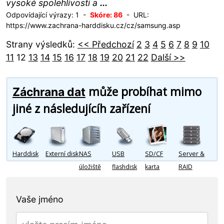
vysoké spolehlivosti a
...
Odpovídající výrazy: 1 -
Skóre: 86
- URL:
https://www.zachrana-harddisku.cz/cz/samsung.asp
Strany výsledků:
<< Předchozí
2
3
4
5
6
7
8
9
10
11
12
13
14
15
16
17
18
19
20
21
22
Další >>
může probíhat mimo
Záchrana dat
jiné z následujícíh zařízení
Harddisk
Externí disk
NAS
USB
SD/CF
Server &
úložiště
flashdisk
karta
RAID
Vaše jméno