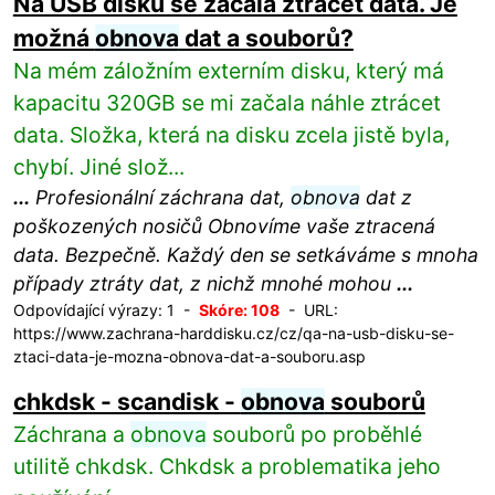
Na USB disku se začala ztrácet data. Je
možná
obnova
dat a souborů?
Na mém záložním externím disku, který má
kapacitu 320GB se mi začala náhle ztrácet
data. Složka, která na disku zcela jistě byla,
chybí. Jiné slož...
...
Profesionální záchrana dat,
obnova
dat z
poškozených nosičů Obnovíme vaše ztracená
data. Bezpečně. Každý den se setkáváme s mnoha
případy ztráty dat, z nichž mnohé mohou
...
Odpovídající výrazy: 1 -
Skóre: 108
- URL:
https://www.zachrana-harddisku.cz/cz/qa-na-usb-disku-se-
ztaci-data-je-mozna-obnova-dat-a-souboru.asp
chkdsk - scandisk -
obnova
souborů
Záchrana a
obnova
souborů po proběhlé
utilitě chkdsk. Chkdsk a problematika jeho