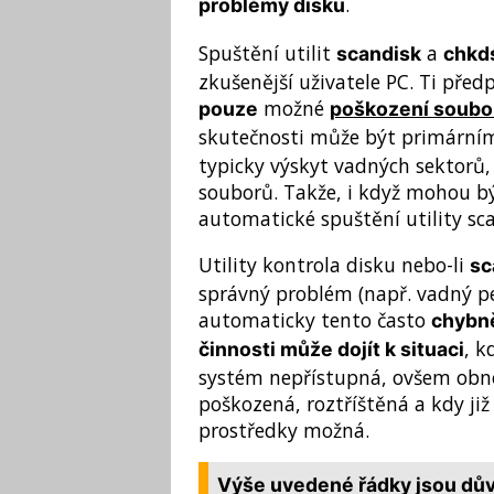
.
problémy disku
Spuštění utilit
a
scandisk
chkd
zkušenější uživatele PC. Ti před
možné
pouze
poškození soubo
skutečnosti může být primárn
typicky výskyt vadných sektorů
souborů. Takže, i když mohou bý
automatické spuštění utility sca
Utility kontrola disku nebo-li
sc
správný problém (např. vadný pev
automaticky tento často
chybn
, k
činnosti může dojít k situaci
systém nepřístupná, ovšem obn
poškozená, roztříštěná a kdy již
prostředky možná.
Výše uvedené řádky jsou dů