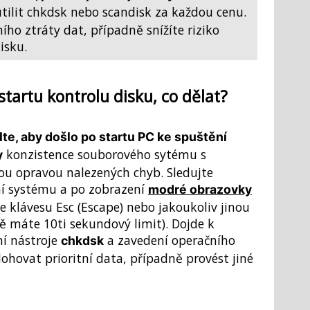
ilit chkdsk nebo scandisk za každou cenu.
ního ztráty dat, případně snížíte riziko
isku.
tartu kontrolu disku, co dělat?
te, aby došlo po startu PC ke spuštění
konzistence souborového sytému s
y
ou opravou nalezených chyb. Sledujte
í systému a po zobrazení
modré obrazovky
e klávesu Esc (Escape) nebo jakoukoliv jinou
ě máte 10ti sekundový limit). Dojde k
ní nástroje
a zavedení operačního
chkdsk
hovat prioritní data, případně provést jiné