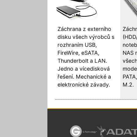
Záchrana z externího
Záchr
disku všech výrobců s
(HDD
rozhraním USB,
noteb
FireWire, eSATA,
NAS 
Thunderbolt a LAN.
všech
Jedno a vícedisková
model
řešení. Mechanické a
PATA,
elektronické závady.
M.2.