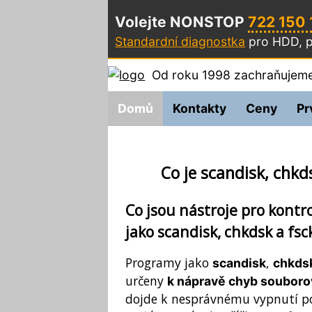
Volejte NONSTOP
722 150
Standardní diagnostka
pro HDD, p
Od roku 1998 zachraňujeme
Domů
Kontakty
Ceny
Pr
Co je scandisk, chkd
Co jsou nástroje pro kont
jako scandisk, chkdsk a fsc
Programy jako
,
scandisk
chkds
určeny
k nápravě chyb soubor
dojde k nesprávnému vypnutí po