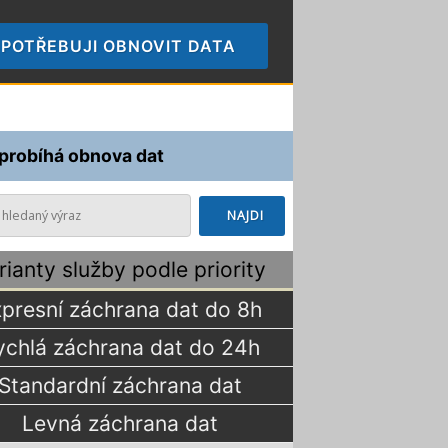
POTŘEBUJI OBNOVIT DATA
🠞
 probíhá obnova dat
rianty služby podle priority
presní záchrana dat do 8h
ychlá záchrana dat do 24h
Standardní záchrana dat
Levná záchrana dat