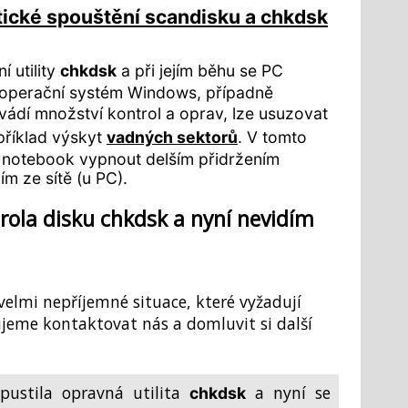
ické spouštění scandisku a chkdsk
í utility
chkdsk
a při jejím běhu se PC
 operační systém Windows, případně
vádí množství kontrol a oprav, lze usuzovat
příklad výskyt
vadných sektorů
. V tomto
notebook vypnout delším přidržením
ím ze sítě (u PC).
rola disku chkdsk a nyní nevidím
velmi nepříjemné situace, které vyžadují
jeme kontaktovat nás a domluvit si další
ustila opravná utilita
a nyní se
chkdsk