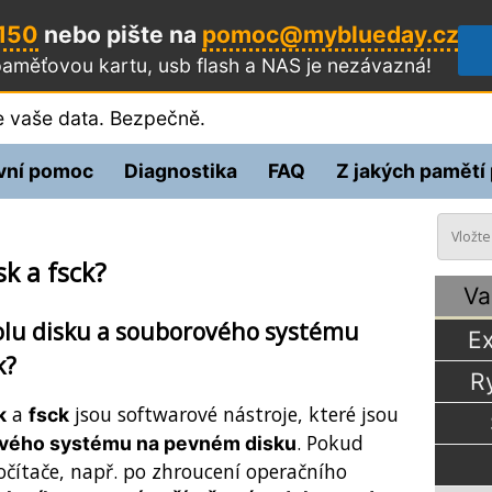
 150
nebo pište na
pomoc@myblueday.cz
aměťovou kartu, usb flash a NAS
je nezávazná!
 vaše data. Bezpečně.
vní pomoc
Diagnostika
FAQ
Z jakých pamětí
sk a fsck?
Va
rolu disku a souborového systému
Ex
k?
R
a
jsou softwarové nástroje, které jsou
k
fsck
. Pokud
ového systému na pevném disku
čítače, např. po zhroucení operačního