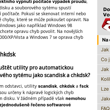
,
ektního vypnutí počítače výpadek proudu
u disku a souborového sytému spustí
 počítače. Pokusí se skenovat interní nebo
é chyby, které se může pokoušet opravit. Na
Windows jako například Windows 98
hcete opravu chyb povolit. Na novějších
000/XP/Vista a Windows 7 se oprava chyb
Na 
Jak 
chkdsk
Co 
tět utility pro automatickou
Jak
vého sytému jako scandisk a chkdsk?
Koli
m odstavci, utility
,
a
scandisk
chkdsk
fsck
Lze
jsou určeny k nápravě logických chyb
 disku. V žádném případě však
Jak
nemohou
é, zjednodušeně řečeno
softwarové
FAQ