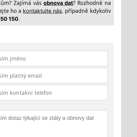
tům? Zajímá vás
? Rozhodně na
obnova dat
ejte ho a
, případně kdykoliv
kontaktujte nás
.
150 150