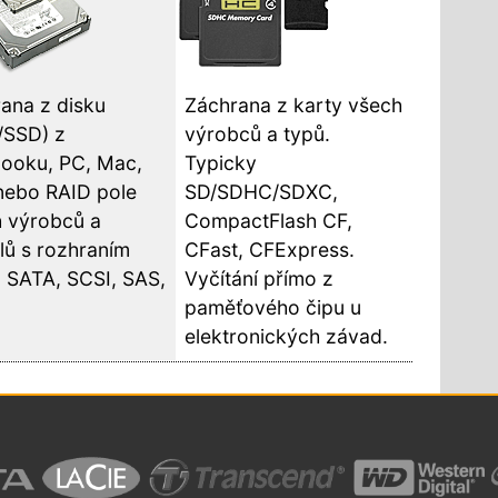
ana z disku
Záchrana z karty všech
/SSD) z
výrobců a typů.
ooku, PC, Mac,
Typicky
nebo RAID pole
SD/SDHC/SDXC,
 výrobců a
CompactFlash CF,
ů s rozhraním
CFast, CFExpress.
 SATA, SCSI, SAS,
Vyčítání přímo z
paměťového čipu u
elektronických závad.