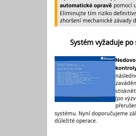
pomocí ut
automatické opravě
Eliminujte tím riziko definitiv
zhoršení mechanické závady d
Systém vyžaduje po s
Nedovol
kontrol
následn
zaváděn
stisknět
(po výzv
přeruše
systému. Nyní doporučujeme zálo
důležité operace.