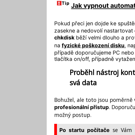
Jak vypnout automat
Pokud přeci jen dojde ke spuštěn
zasekne a nedovolí nastartovat
chkdisk
běží velmi dlouho a pro
na
fyzické poškození disku
, na
případě doporučujeme PC nebo 
tlačítka on/off, případně vytažen
Proběhl nástroj kont
svá data
Bohužel, ale toto jsou poměrně 
. Doporuču
profesionální přístup
možný postup.
se Vám p
Po startu počítače