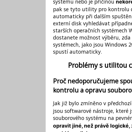
systému nebo je příčinou
nekor
pak se tyto utility pro kontrol
automaticky při dalším spuštění
externí disk vyhledávat případn
starších operačních systémech 
dostanete možnost výběru, zda c
systémech, jako jsou Windows 2
spustí automaticky.
Problémy s utilitou 
Proč nedoporučujeme spouš
kontrolu a opravu souboro
Jak již bylo zmíněno v předchozí
jsou softwarové nástroje, které 
souborového systému na pevném
opravit jiné, než právě logick