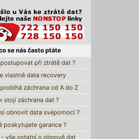
co se nás často ptáte
postupovat při ztrátě dat ?
je vlastně data recovery
 probíhá záchrana od A do Z
k stojí záchrana dat ?
 si obnovit data svépomocí ?
é poskytujete garance ?
 - vše ostatní o obnově dat