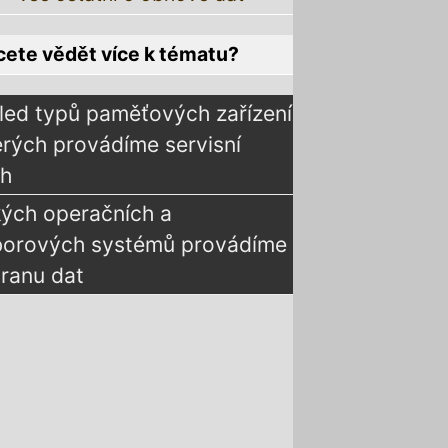
ete vědět více k tématu?
led typů paměťových zařízení
erých provádíme servisní
ah
kých operačních a
borových systémů provádíme
ranu dat