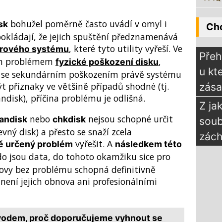
bohužel poměrně často uvádí v omyl i
sk
Chc
pokládají, že jejich spuštění předznamenává
, které tyto utility vyřeší. Ve
rového systému
Přeh
ím problémem
,
fyzické poškození disku
u kt
, se sekundárním poškozením právě systému
t příznaky ve většině případů shodné (tj.
zás
ndisk), příčina problému je odlišná.
Z ja
nebo
nejsou schopné určit
andisk
chkdisk
sou
ný disk) a přesto se snaží zcela
zách
vyřešit. A
ě určený problém
následkem této
do jsou data, do tohoto okamžiku sice pro
ovy bez problému schopná definitivně
 není jejich obnova ani profesionálními
vodem, proč doporučujeme vyhnout se