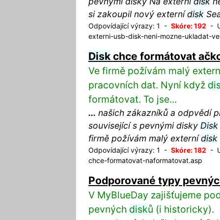
pevnými disky Na externí
disk
ne
si zakoupil nový externí
disk
Sea
Odpovídající výrazy: 1 -
Skóre: 192
- U
externi-usb-disk-neni-mozne-ukladat-ve
Disk
chce formátovat ačko
Ve firmě požívám malý exter
pracovních dat. Nyní když
di
formátovat. To jse...
...
našich zákazníků a odpvědí p
související s pevnými disky
Disk
firmě požívám malý externí
disk
Odpovídající výrazy: 1 -
Skóre: 182
- U
chce-formatovat-naformatovat.asp
Podporované typy pevný
V MyBlueDay zajišťujeme po
pevných
disk
ů (i historicky).