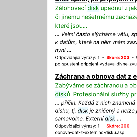
Zálohovací
disk
upadnul z jak
či jinému nešetrnému zacháze
které jsou...
...
Velmi často slýcháme větu, sp
k datům, které na něm mám zaz
nyní
...
Odpovídající výrazy: 1 -
Skóre: 203
- U
po-spusteni-pripojeni-vydava-divne-zv
Záchrana a obnova dat z e
Zabýváme se záchranou a ob
disk
ů. Profesionální služby p
...
příčin. Každá z nich znamená 
disku, tj.
disk
je zničený a nelze 
samovolně. Externí
disk
...
Odpovídající výrazy: 1 -
Skóre: 200
- U
obnova-dat-z-externiho-disku.asp