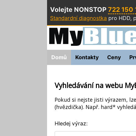
Volejte NONSTOP
722 150
Standardní diagnostka
pro HDD, p
Domů
Kontakty
Ceny
Pr
Vyhledávání na webu My
Pokud si nejste jisti výrazem, lz
(hvězdička). Např. hard* vyhledá
Hledej výraz: