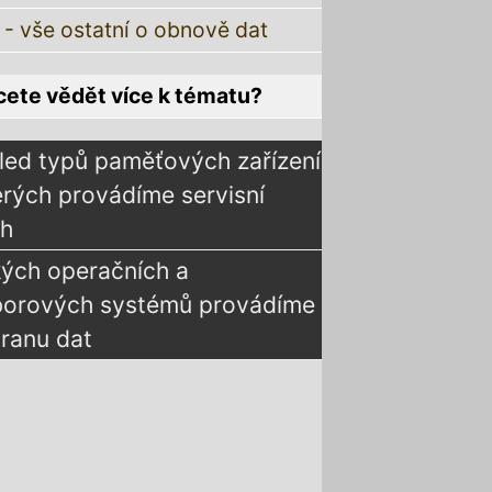
 - vše ostatní o obnově dat
ete vědět více k tématu?
led typů paměťových zařízení
erých provádíme servisní
ah
kých operačních a
borových systémů provádíme
ranu dat