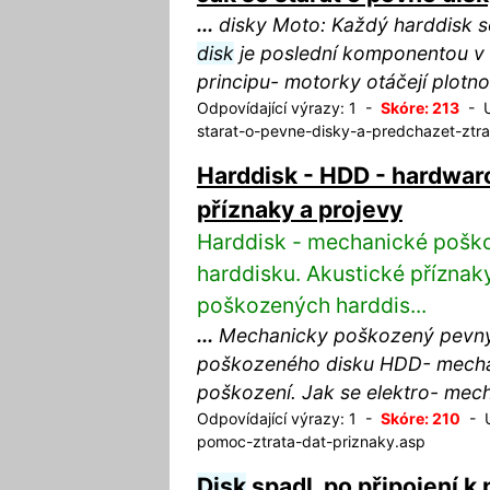
...
disky Moto: Každý harddisk se
disk
je poslední komponentou v 
principu- motorky otáčejí plotn
Odpovídající výrazy: 1 -
Skóre: 213
- U
starat-o-pevne-disky-a-predchazet-ztra
Harddisk - HDD - hardwar
příznaky a projevy
Harddisk - mechanické poško
harddisku. Akustické příznak
poškozených harddis...
...
Mechanicky poškozený pevn
poškozeného disku HDD- mechan
poškození. Jak se elektro- me
Odpovídající výrazy: 1 -
Skóre: 210
- U
pomoc-ztrata-dat-priznaky.asp
Disk
spadl, po připojení k