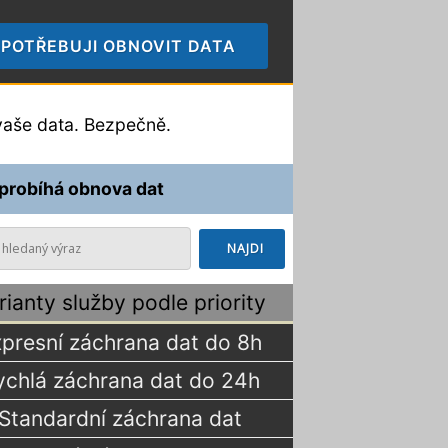
POTŘEBUJI OBNOVIT DATA
🠞
aše data. Bezpečně.
 probíhá obnova dat
rianty služby podle priority
presní záchrana dat do 8h
ychlá záchrana dat do 24h
Standardní záchrana dat