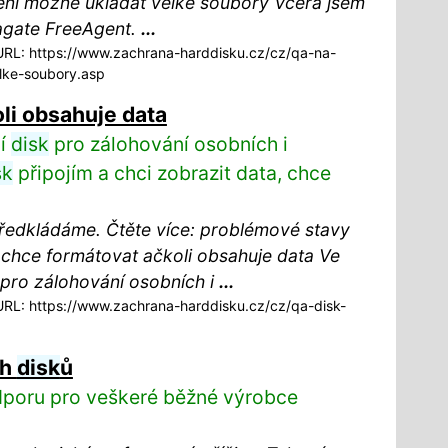
ní možné ukládat velké soubory Včera jsem
gate FreeAgent.
...
RL: https://www.zachrana-harddisku.cz/cz/qa-na-
lke-soubory.asp
li obsahuje data
ní
disk
pro zálohování osobních i
sk
připojím a chci zobrazit data, chce
ředkládáme. Čtěte více: problémové stavy
chce formátovat ačkoli obsahuje data Ve
pro zálohování osobních i
...
RL: https://www.zachrana-harddisku.cz/cz/qa-disk-
ch
disk
ů
dporu pro veškeré běžné výrobce