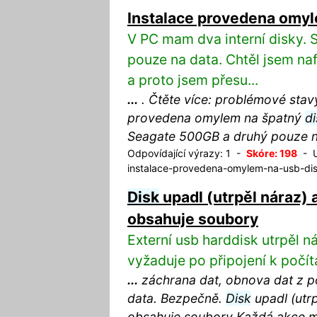
Instalace provedena omy
V PC mam dva interní disky.
pouze na data. Chtěl jsem n
a proto jsem přesu...
...
. Čtěte více: problémové stavy
provedena omylem na špatný
di
Seagate 500GB a druhý pouze 
Odpovídající výrazy: 1 -
Skóre: 198
- U
instalace-provedena-omylem-na-usb-di
Disk
upadl (utrpěl náraz) 
obsahuje soubory
Externí usb harddisk utrpěl 
vyžaduje po připojení k počít
...
záchrana dat, obnova dat z 
data. Bezpečně.
Disk
upadl (utrp
obsahuje soubory Každá akce 