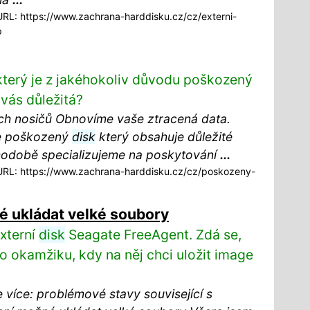
RL: https://www.zachrana-harddisku.cz/cz/externi-
p
 který je z jakéhokoliv důvodu poškozený
 vás důležitá?
h nosičů Obnovíme vaše ztracená data.
 poškozený
disk
který obsahuje důležité
odobě specializujeme na poskytování
...
RL: https://www.zachrana-harddisku.cz/cz/poskozeny-
 ukládat velké soubory
externí
disk
Seagate FreeAgent. Zdá se,
o okamžiku, kdy na něj chci uložit image
více: problémové stavy související s