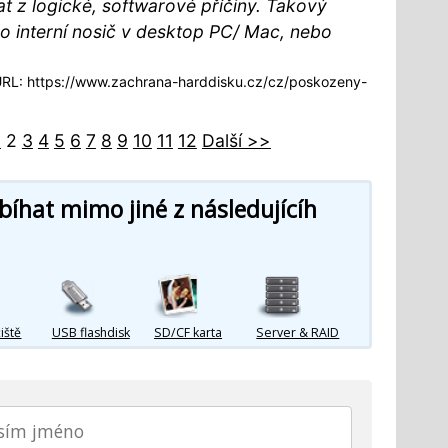
at z logické, softwarové příčiny. Takový
o interní nosič v desktop PC/ Mac, nebo
L: https://www.zachrana-harddisku.cz/cz/poskozeny-
1
2
3
4
5
6
7
8
9
10
11
12
Další >>
íhat mimo jiné z následujícíh
iště
USB flashdisk
SD/CF karta
Server & RAID