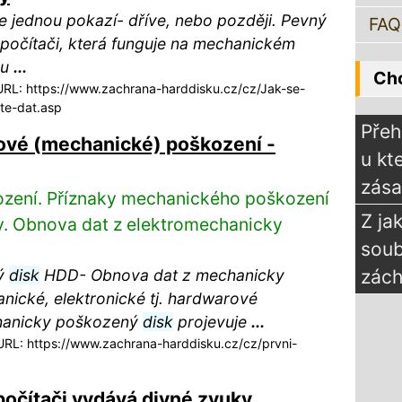
 jednou pokazí- dříve, nebo později. Pevný
FAQ
počítači, která funguje na mechanickém
ou
...
Chc
RL: https://www.zachrana-harddisku.cz/cz/Jak-se-
te-dat.asp
Přeh
ové (mechanické) poškození -
u kt
zás
zení. Příznaky mechanického poškození
Z ja
y. Obnova dat z elektromechanicky
sou
ý
disk
HDD- Obnova dat z mechanicky
zách
ické, elektronické tj. hardwarové
chanicky poškozený
disk
projevuje
...
RL: https://www.zachrana-harddisku.cz/cz/prvni-
 počítači vydává divné zvuky