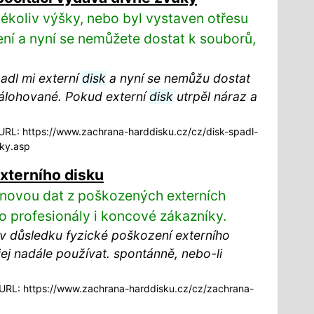
ékoliv výšky, nebo byl vystaven otřesu
ní a nyní se nemůžete dostat k souborů,
adl mi externí
disk
a nyní se nemůžu dostat
álohované. Pokud externí
disk
utrpěl náraz a
RL: https://www.zachrana-harddisku.cz/cz/disk-spadl-
uky.asp
xterního disku
novou dat z poškozených externích
ro profesionály i koncové zákazníky.
v důsledku fyzické poškození externího
jej nadále používat. spontánně, nebo-li
RL: https://www.zachrana-harddisku.cz/cz/zachrana-