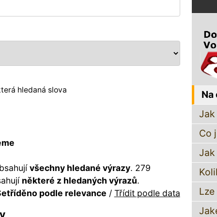
terá hledaná slova
Na 
Jak 
Co 
reme
Jak
bsahují
všechny hledané výrazy
. 279
Koli
sahují
některé z hledaných výrazů
.
Lze
etříděno podle relevance
/
Třídit podle data
Jak
ky