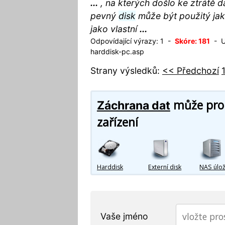
...
, na kterých došlo ke ztrátě d
pevný
disk
může být použitý jak
jako vlastní
...
Odpovídající výrazy: 1 -
Skóre: 181
- UR
harddisk-pc.asp
Strany výsledků:
<< Předchozí
může prob
Záchrana dat
zařízení
Harddisk
Externí disk
NAS úlož
Vaše jméno