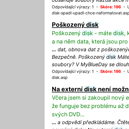
Odpovídající výrazy: 1 -
Skóre: 196
- U
disk-spadl-upadl-chce-naformatovat.as
Poškozený
disk
Poškozený
disk
- máte
disk
,
a na něm data, která jsou pro
...
dat, obnova dat z poškozenýc
Bezpečně. Poškozený
disk
Máte
soubory? V MyBlueDay se dlouh
Odpovídající výrazy: 1 -
Skóre: 196
- U
disk.asp
Na externí
disk
není možné
Včera jsem si zakoupil nový 
že funguje bez problému až d
svých DVD...
...
a odpvědí předkládáme. Čtěte 