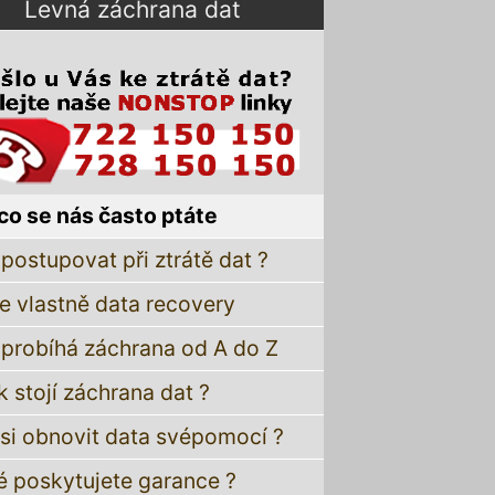
Levná záchrana dat
co se nás často ptáte
postupovat při ztrátě dat ?
je vlastně data recovery
 probíhá záchrana od A do Z
k stojí záchrana dat ?
 si obnovit data svépomocí ?
é poskytujete garance ?