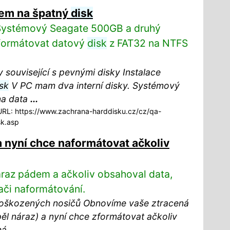
lem na špatný
disk
 Systémový Seagate 500GB a druhý
aformátovat datový
disk
z FAT32 na NTFS
 související s pevnými disky Instalace
sk
V PC mam dva interní disky. Systémový
na data
...
RL: https://www.zachrana-harddisku.cz/cz/qa-
sk.asp
a nyní chce naformátovat ačkoliv
náraz pádem a ačkoliv obsahoval data,
ači naformátování.
poškozených nosičů Obnovíme vaše ztracená
ěl náraz) a nyní chce zformátovat ačkoliv
má
...