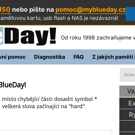
 150
nebo pište na
pomoc@myblueday.cz
aměťovou kartu, usb flash a NAS
je nezávazná!
Od roku 1998 zachraňujeme v
vní pomoc
Diagnostika
FAQ
Z jakých pamětí
BlueDay!
Va
e místo chybějící části dosadit symbol *
Ex
 veškerá slova začínající na "hard".
R