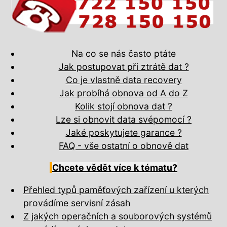
Na co se nás často ptáte
Jak postupovat při ztrátě dat ?
Co je vlastně data recovery
Jak probíhá obnova od A do Z
Kolik stojí obnova dat ?
Lze si obnovit data svépomocí ?
Jaké poskytujete garance ?
FAQ - vše ostatní o obnově dat
Chcete vědět více k tématu?
Přehled typů paměťových zařízení u kterých
provádíme servisní zásah
Z jakých operačních a souborových systémů