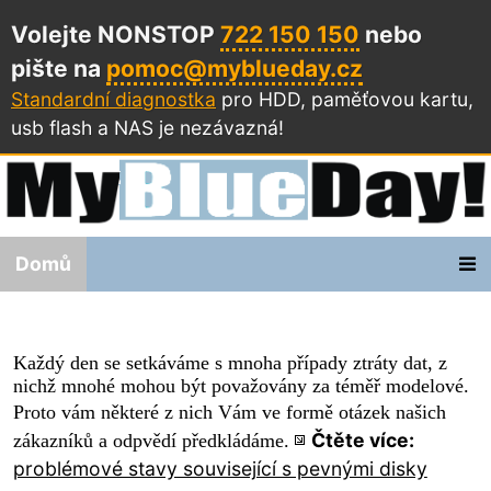
Volejte NONSTOP
722 150 150
nebo
pište na
pomoc@myblueday.cz
Standardní diagnostka
pro HDD, paměťovou kartu,
usb flash a NAS
je nezávazná!
Domů
Každý den se setkáváme s mnoha případy ztráty dat, z
nichž mnohé mohou být považovány za téměř modelové.
Proto vám některé z nich Vám ve formě
otázek našich
Čtěte více:
zákazníků a odpvědí předkládáme.
problémové stavy související s pevnými disky