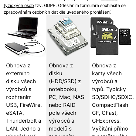
fyzických osob
tzv. GDPR. Odesláním formuláře souhlasíte se
zpracovánám osobních dat dle uvedeného prohlášení.
Obnova z
Obnova z
Obnova z
externího
disku
karty všech
disku všech
(HDD/SSD) z
výrobců a
výrobců s
notebooku,
typů. Typicky
rozhraním
PC, Mac, NAS
SD/SDHC/SDXC,
USB, FireWire,
nebo RAID
CompactFlash
eSATA,
pole všech
CF, CFast,
Thunderbolt a
výrobců a
CFExpress.
LAN. Jedno a
modelů s
Vyčítání přímo