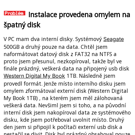
Instalace provedena omylem na
špatný disk
V PC mam dva interní disky. Systémový
Seagate
500GB a druhý pouze na data. Chtěl jsem
naformátovat datový disk z FAT32 na NTFS a
proto jsem přesunul, nezkopíroval, takže byl ve
finále prázdný, veškerá data na připojený usb disk
1TB. Následně jsem
Western Digital My Book
provedl formát. Jenže místo interního disku jsem
omylem zformátoval externí disk (Western Digital
My Book 1TB) , na kterém jsem měl zálohovaná
veškerá data. Nevšiml jsem si toho, a na původní
interní disk jsem nakopíroval data ze systémového
disku, kde jsem potřeboval uvolnit místo. Druhý
den jsem si připojil k počítači externí usb disk a
nestačil se divit. Disk byl prázdný obsahoval pouze