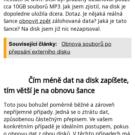
cca 10GB souborů MP3. Jak jsem zjistil, na disk je
dopoledne uložila dcera. Dotaz. Je nějaká reálná
šance
zálohovaná data? Jaká je tato
obnovit zpět
šance? Na disk jsem již nic nezapisoval.
Související články:
Obnova souborů po
přepsání externího disku
Čím méně dat na disk zapíšete,
tím větší je na obnovu šance
Toto jsou bohužel poměrně běžné a zároveň
nepříjemné případy. Jedná se o ztrátu dat,
způsobenou částečným přepisem. Ve vašem
konkrétním případě je ideálním postupem, pokus
o
z obou disků. V těchto případech má
obnovu dat