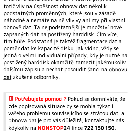
totiž vliv na úspěšnost obnovy dat několik
podstatných proměnných, které jsou v zásadě
náhodné a nemáte na ně vliv vy ani my při vlastní
obnově dat. Ta nejpodstatnější je množství nově
zapsaných dat na postižený harddisk. Čím více,
tím hůře. Podstatná je taktéž fragmentace dat a
poměr dat ke kapacitě disku. Jak vidno, vždy se
jedná o velmi individuální případy, kdy je nutné na
postižený harddisk okamžitě zamezit jakémukoliv
dalšímu zápisu a nechat posoudit šanci na
obnovu
zkušené odborníky.
dat
Potřebujete pomoci ?
Pokud se domníváte, že
zde popisovaná situace by se mohla týkat i
vašeho problému souvisejícího se ztrátou dat, a
je pro vás důležitá, kontaktujte nás
obnova dat
kdykoliv na
lince
.
NONSTOP
24
722 150 150