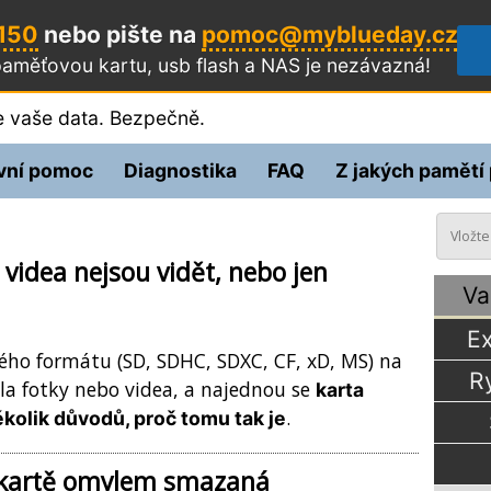
 150
nebo pište na
pomoc@myblueday.cz
aměťovou kartu, usb flash a NAS
je nezávazná!
 vaše data. Bezpečně.
vní pomoc
Diagnostika
FAQ
Z jakých pamětí
 videa nejsou vidět, nebo jen
Va
Ex
ého formátu (SD, SDHC, SDXC, CF, xD, MS) na
R
dla fotky nebo videa, a najednou se
karta
.
kolik důvodů, proč tomu tak je
a kartě omylem smazaná