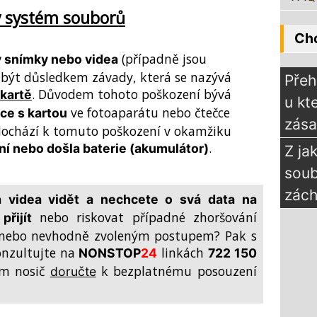
ý systém souborů
Chc
(případně jsou
y snímky nebo videa
být důsledkem závady, která se nazývá
Přeh
. Důvodem tohoto poškození bývá
kartě
u kt
ve fotoaparátu nebo čtečce
ce s kartou
zás
dochází k tomuto poškození v okamžiku
.
í nebo došla baterie (akumulátor)
Z ja
sou
zách
a videa vidět a nechcete o svá data na
nebo riskovat případné zhoršování
přijít
u nebo nevhodně zvoleným postupem? Pak s
onzultujte na
linkách
NONSTOP
24
722 150
ám nosič
k bezplatnému posouzení
doručte