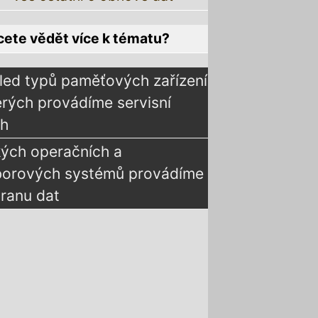
ete vědět více k tématu?
led typů paměťových zařízení
erých provádíme servisní
ah
kých operačních a
borových systémů provádíme
ranu dat