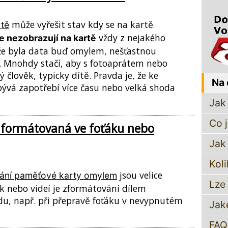
může vyřešit stav kdy se na kartě
tě
vždy z nejakého
e nezobrazují na kartě
že byla data buď omylem, nešťastnou
Mnohdy stačí, aby s fotoaprátem nebo
lověk, typicky dítě. Pravda je, že ke
Na 
ývá zapotřebí více času nebo velká shoda
Jak 
Co 
aformátovaná ve foťáku nebo
Jak
Koli
jsou velice
ání paměťové karty omylem
Lze
k nebo videí je zformátování dílem
u, např. při přepravě foťáku v nevypnutém
Jak
FAQ