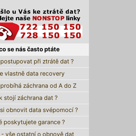
co se nás často ptáte
postupovat při ztrátě dat ?
je vlastně data recovery
 probíhá záchrana od A do Z
k stojí záchrana dat ?
 si obnovit data svépomocí ?
é poskytujete garance ?
 - vše ostatní o obnově dat