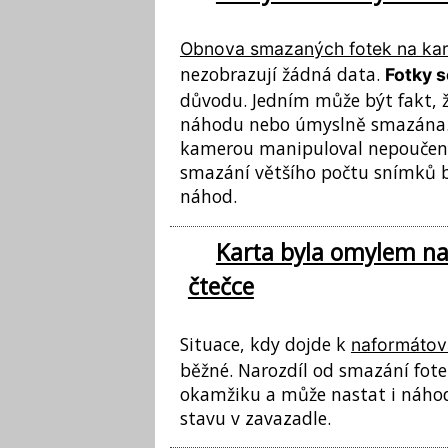
Obnova smazaných fotek na kar
nezobrazují žádná data.
Fotky s
důvodu. Jedním může být fakt, 
náhodu nebo úmyslně smazána. 
kamerou manipuloval nepoučený č
smazání většího počtu snímků b
náhod.
Karta byla omylem n
čtečce
Situace, kdy dojde k
naformátov
běžné. Narozdíl od smazání fote
okamžiku a může nastat i náhod
stavu v zavazadle.