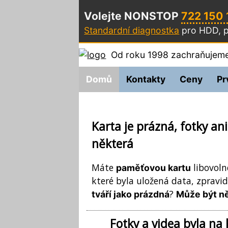
Volejte NONSTOP
722 150
Standardní diagnostka
pro HDD, p
Od roku 1998 zachraňujeme
Domů
Kontakty
Ceny
Pr
Karta je prázná, fotky ani
některá
Máte
libovoln
paměťovou kartu
které byla uložená data, zpravi
?
tváří jako prázdná
Může být ně
Fotky a videa byla n