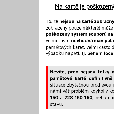
Na kartě je poškozen
To, že
nejsou na kartě zobrazn
zobrazeny pouze některé) může 
poškozený systém souborů na 
velmi často
nevhodná manipula
paměťových karet. Velmi často 
výpadku napětí, tj.
během focen
Nevíte, proč nejsou fotky 
paměťové kartě definitivně 
situace zbytečnou prodlevo
námi Váš problém kdykoliv k
a
, nebo n
150
728 150 150
stavu.