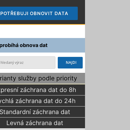
POTŘEBUJI OBNOVIT DATA
🠞
 probíhá obnova dat
rianty služby podle priority
presní záchrana dat do 8h
ychlá záchrana dat do 24h
Standardní záchrana dat
Levná záchrana dat