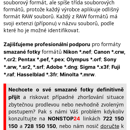
souborový formát, ale spíše třída souborových
formátů, protože každý výrobce aplikuje odlišný
formát RAW souborů. Každý z RAW formátů má
svoji extenzi (příponu) v názvu souborů, podle
které ho je možné identifikovat.
pro formáty
Zajišťujeme profesionální podporu
formátů
;
smazané fotky
Nikon *.nef
Canon *.crw,
;
;
;
*.cr2
Pentax *.pef, *.pex
Olympus *.orf
Sony
;
;
;
*.arw, *.sr2, *.srf
Adobe *.dng
Sigma *.x3f
Fuji
;
;
.
*.raf
Hasselblad *.3fr
Minolta *.mrw
Nechcete o své smazané fotky definitivně
a riskovat případné zhoršování situace
přijít
zbytečnou prodlevou nebo nevhodně zvoleným
postupem? Pak s námi Váš problém kdykoliv
konzultujte na
linkách
NONSTOP
24
722 150
a
, nebo nám nosič
k
150
728 150 150
doručte