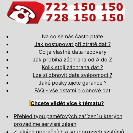
Na co se nás často ptáte
Jak postupovat při ztrátě dat ?
Co je vlastně data recovery
Jak probíhá záchrana od A do Z
Kolik stojí záchrana dat ?
Lze si obnovit data svépomocí ?
Jaké poskytujete garance ?
FAQ - vše ostatní o obnově dat
Chcete vědět více k tématu?
Přehled typů paměťových zařízení u kterých
provádíme servisní zásah
Z jakých operačních a souborových systémů