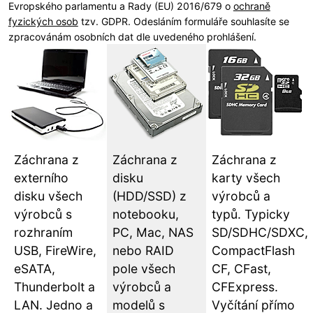
Evropského parlamentu a Rady (EU) 2016/679 o
ochraně
fyzických osob
tzv. GDPR. Odesláním formuláře souhlasíte se
zpracovánám osobních dat dle uvedeného prohlášení.
Záchrana z
Záchrana z
Záchrana z
externího
disku
karty všech
disku všech
(HDD/SSD) z
výrobců a
výrobců s
notebooku,
typů. Typicky
rozhraním
PC, Mac, NAS
SD/SDHC/SDXC,
USB, FireWire,
nebo RAID
CompactFlash
eSATA,
pole všech
CF, CFast,
Thunderbolt a
výrobců a
CFExpress.
LAN. Jedno a
modelů s
Vyčítání přímo