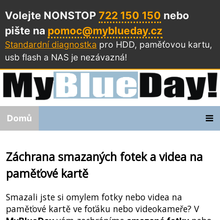
Volejte NONSTOP
722 150 150
nebo
pište na
pomoc@myblueday.cz
Standardní diagnostka
pro HDD, paměťovou kartu,
usb flash a NAS
je nezávazná!
Domů
Záchrana smazaných fotek a videa na
paměťové kartě
Smazali jste si omylem fotky nebo videa na
paměťové kartě ve foťáku nebo videokameře? V