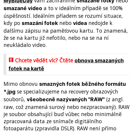
vám zachráníme
nebo
MyBlueDay
smazané fotky
a to v ideálním případě se 100%
smazané video
úspěšností. Ideálním příadem se rozumí situace,
kdy po
nebo
nedojde k
smazání fotek
videa
dalšímu zápisu na paměťovou kartu. To znamená,
že se na kartu již nefotilo, nebo na se na ní
neukládalo video.
Chcete vědět víc? Čtěte
obnova smazaných
fotek na kartě
Mimo obnovu
smazných fotek
běžného formátu
se specializujeme na recovery obrazových
*.jpg
souborů,
(z angl.
všeobecně nazývaných "RAW"
raw, což znamená surový nebo nezpracovaný). RAW
je soubor obsahující buď vůbec nebo minimálně
zpracovaná data ze snímače digitálního
fotoaparátu (zpravidla DSLR). RAW není přímo