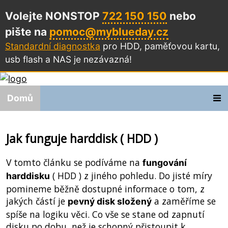
Volejte NONSTOP
722 150 150
nebo
pište na
pomoc@myblueday.cz
Standardní diagnostka
pro HDD, paměťovou kartu,
usb flash a NAS
je nezávazná!
Domů
Jak funguje harddisk ( HDD )
V tomto článku se podíváme na
fungování
( HDD ) z jiného pohledu. Do jisté míry
harddisku
pomineme běžně dostupné informace o tom, z
jakých částí je
a zaměříme se
pevný disk složený
spíše na logiku věci. Co vše se stane od zapnutí
disku po dobu, než je schopný přistoupit k