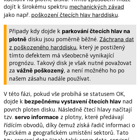
dojít k širokému spektru
mechanických závad
jako např.
.
poškození čtecích hlav harddisku
Připady kdy dojde k
parkování čtecích hlav na
disku jsou poměrně běžné.
plotně
Záchrana dat
, který je postižený
z poškozeného harddisku
tímto defektem má všeobecně vynikající
prognózu. Takový disk je však nutné považovat
za
, a není možného ho po
vážně poškozený
našem zásahu nadále používat.
V této fázi, pokud vše probíhá se statusem OK,
dojde k
nad
bezpečnému vystavení čtecích hlav
povrch ploten disku. Následně čtecí hlavy načítají
tzv.
z plotny, které předávají
servo informace
řídícím obvodů, díky čemuž získá řadič informaci o
fyzickém a geografickém umístění sektorů. Tato