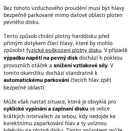
Bez tohoto vzduchového proudění musí být hlavy
bezpečně parkované mimo datové oblasti ploten
pevného disku.
Tento způsob chrání plotny harddisku před
přímým dotykem čtecí hlavy, které by mohlo
způsobit
. V případě
fyzické poškození plotny disku
dochází k poklesu
výpadku napětí na pevný disk
provozních otáček a
. V
snížení vztlakové síly
tomto okamžiku dochází standratně k
čtecích hlav zpět
automatickému parkování
bezpečné oblasti.
Může však nastat situace, která je obvyklá pro
ve velice
cyklické vypínání a zapínaní disku
krátkých intervalech za sebou, kdy nedojde ke
korektnímu zaparkování hlav a ty uvíznou
kdekoliv na plotně disku. Tímto způsobem může