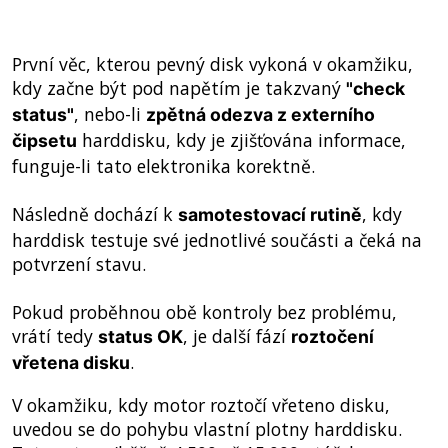
První věc, kterou pevný disk vykoná v okamžiku,
kdy začne být pod napětím je takzvaný
"check
, nebo-li
status"
zpětná odezva z externího
harddisku, kdy je zjišťována informace,
čipsetu
funguje-li tato elektronika korektně.
Následně dochází k
, kdy
samotestovací rutině
harddisk testuje své jednotlivé součásti a čeká na
potvrzení stavu.
Pokud proběhnou obě kontroly bez problému,
vrátí tedy
, je další fází
status OK
roztočení
.
vřetena disku
V okamžiku, kdy motor roztočí vřeteno disku,
uvedou se do pohybu vlastní plotny harddisku.