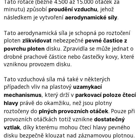
Tato rotace (běžně 4.500 až 15.000 otáček za
minutu) způsobí
, jehož
proudění vzduchu
následkem je vytvoření
.
aerodynamické síly
Tato aerodynamická síla je schopná po roztočení
ploten
nebezpečné
zlikvidovat
pevné častice z
disku. Zpravidla se může jednat o
povrchu ploten
drobné prachové částice nebo častečky kovy, které
vzniknou provozem disku.
Tato vzduchová síla má také v některých
případech vliv na plastový
uzamykací
, který drží v
mechanismus
parkovací poloze čtecí
právě do okamžiku, než jsou plotny
hlavy
roztočeny do
. Pouze při
plných provozních otáček
provozních otáčkách totiž vznikne
dostatečný
, díky kterému mohou čtecí hlavy pevného
vztlak
disku bezpečně klouzat nad záznamovou plotnou.