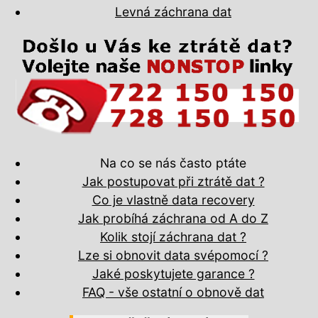
Levná záchrana dat
Na co se nás často ptáte
Jak postupovat při ztrátě dat ?
Co je vlastně data recovery
Jak probíhá záchrana od A do Z
Kolik stojí záchrana dat ?
Lze si obnovit data svépomocí ?
Jaké poskytujete garance ?
FAQ - vše ostatní o obnově dat