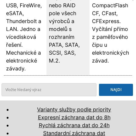
USB, FireWire,
nebo RAID
CompactFlash
eSATA,
pole všech
CF, CFast,
Thunderbolt a
výrobců a
CFExpress.
LAN. Jedno a
modelů s
Vyčítání přímo
vícedisková
rozhraním
z paměťového
řešení.
PATA, SATA,
čipu u
Mechanické a
SCSI, SAS,
elektronických
elektronické
M.2.
závad.
závady.
Varianty služby podle priority
Expresní záchrana dat do 8h
Rychlá záchrana dat do 24h
Standardní záchrana dat