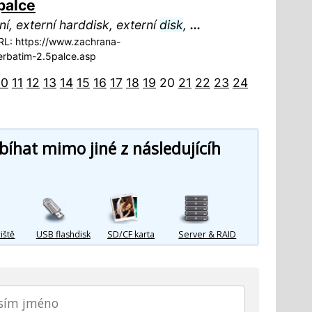
palce
ní, externí harddisk, externí
disk
,
...
L: https://www.zachrana-
rbatim-2.5palce.asp
10
11
12
13
14
15
16
17
18
19
20
21
22
23
24
íhat mimo jiné z následujícíh
iště
USB flashdisk
SD/CF karta
Server & RAID