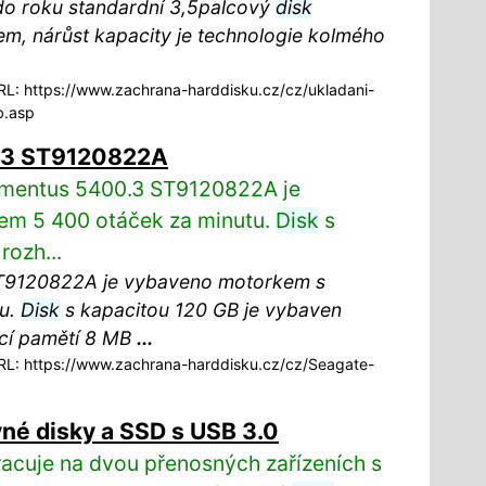
do roku standardní 3,5palcový
disk
em, nárůst kapacity je technologie kolmého
L: https://www.zachrana-harddisku.cz/cz/ukladani-
b.asp
.3 ST9120822A
omentus 5400.3 ST9120822A je
m 5 400 otáček za minutu.
Disk
s
rozh...
9120822A je vybaveno motorkem s
tu.
Disk
s kapacitou 120 GB je vybaven
cí pamětí 8 MB
...
L: https://www.zachrana-harddisku.cz/cz/Seagate-
vné disky a SSD s USB 3.0
acuje na dvou přenosných zařízeních s