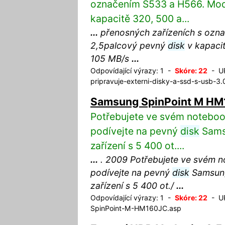
označením S533 a H566. Mod
kapacitě 320, 500 a...
...
přenosných zařízeních s ozn
2,5palcový pevný
disk
v kapacit
105 MB/s
...
Odpovídající výrazy: 1 -
Skóre: 22
- UR
pripravuje-externi-disky-a-ssd-s-usb-3.
Samsung SpinPoint M H
Potřebujete ve svém notebo
podívejte na pevný
disk
Sams
zařízení s 5 400 ot....
...
. 2009 Potřebujete ve svém 
podívejte na pevný
disk
Samsung
zařízení s 5 400 ot./
...
Odpovídající výrazy: 1 -
Skóre: 22
- UR
SpinPoint-M-HM160JC.asp