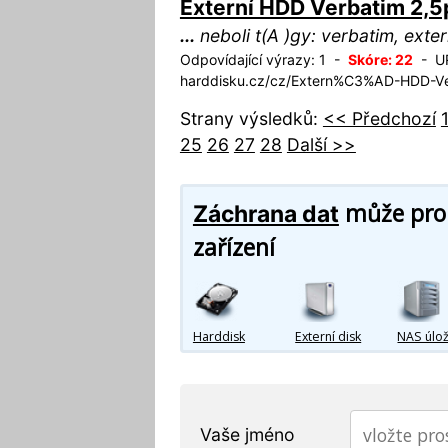
Externí HDD Verbatim 2,5
...
neboli t(A )gy: verbatim, exter
Odpovídající výrazy: 1 -
Skóre: 22
- UR
harddisku.cz/cz/Extern%C3%AD-HDD-Ve
Strany výsledků:
<< Předchozí
25
26
27
28
Další >>
může prob
Záchrana dat
zařízení
Harddisk
Externí disk
NAS úlož
Vaše jméno