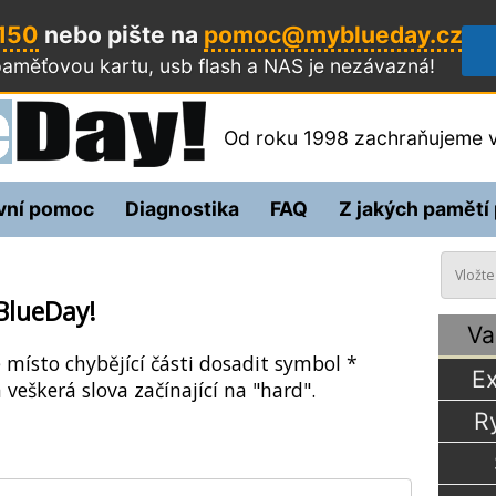
 150
nebo pište na
pomoc@myblueday.cz
aměťovou kartu, usb flash a NAS
je nezávazná!
Od roku 1998 zachraňujeme v
vní pomoc
Diagnostika
FAQ
Z jakých pamětí
BlueDay!
Va
e místo chybějící části dosadit symbol *
Ex
 veškerá slova začínající na "hard".
R