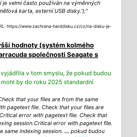
ní je velmi často používán na výměnných
měťová karta, externí USB disky.');"
L: https://www.zachrana-harddisku.cz/cz/na-disku-je-
vyšší hodnoty (systém kolmého
rracuda společnosti Seagate s
 vyjádřila v tom smyslu, že pokud budou
 mohl by do roku 2025 standardní
. Check that your files are from the same
th pagetext file. Check that your files are
ritical error with pagetext file. Check that
xing session.Critical error with pagetext file.
the same indexing session.
...
pokud budou