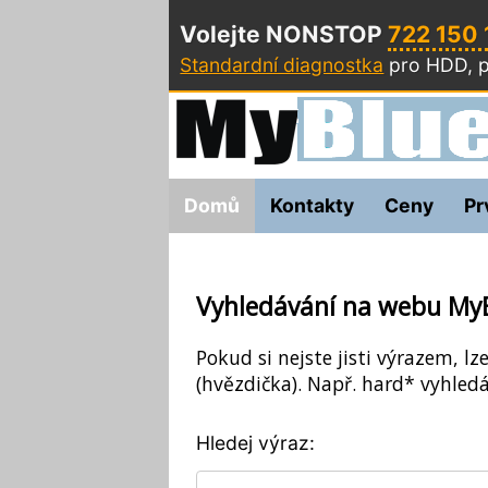
Volejte NONSTOP
722 150
Standardní diagnostka
pro HDD, p
Domů
Kontakty
Ceny
Pr
Vyhledávání na webu My
Pokud si nejste jisti výrazem, lz
(hvězdička). Např. hard* vyhledá
Hledej výraz: