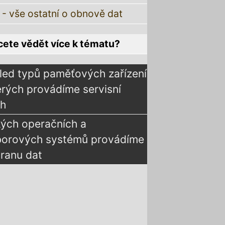
 - vše ostatní o obnově dat
ete vědět více k tématu?
led typů paměťových zařízení
erých provádíme servisní
ah
kých operačních a
borových systémů provádíme
ranu dat