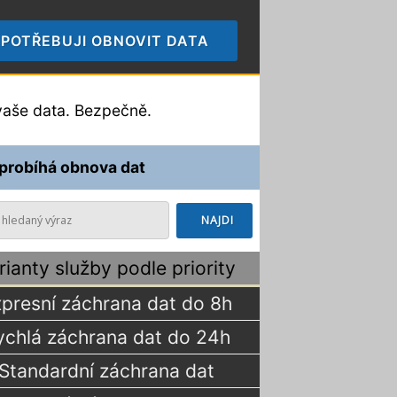
POTŘEBUJI OBNOVIT DATA
🠞
aše data. Bezpečně.
 probíhá obnova dat
rianty služby podle priority
presní záchrana dat do 8h
ychlá záchrana dat do 24h
Standardní záchrana dat