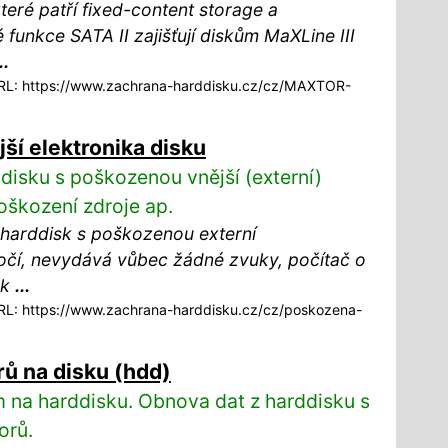
které patří fixed-content storage a
 funkce SATA II zajišťují diskům MaXLine III
..
L: https://www.zachrana-harddisku.cz/cz/MAXTOR-
ší elektronika disku
disku s poškozenou vnější (externí)
oškození zdroje ap.
 harddisk s poškozenou externí
očí, nevydává vůbec žádné zvuky, počítač o
ak
...
L: https://www.zachrana-harddisku.cz/cz/poskozena-
ů na disku (hdd)
na harddisku. Obnova dat z harddisku s
orů.