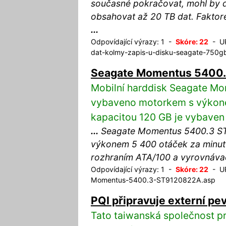
současné pokračovat, mohl by 
obsahovat až 20 TB dat. Faktor
...
Odpovídající výrazy: 1 -
Skóre: 22
- UR
dat-kolmy-zapis-u-disku-seagate-750g
Seagate Momentus 5400
Mobilní harddisk Seagate M
vybaveno motorkem s výkone
kapacitou 120 GB je vybaven 
...
Seagate Momentus 5400.3 ST
výkonem 5 400 otáček za minu
rozhraním ATA/100 a vyrovnáva
Odpovídající výrazy: 1 -
Skóre: 22
- UR
Momentus-5400.3-ST9120822A.asp
PQI připravuje externí pe
Tato taiwanská společnost pr