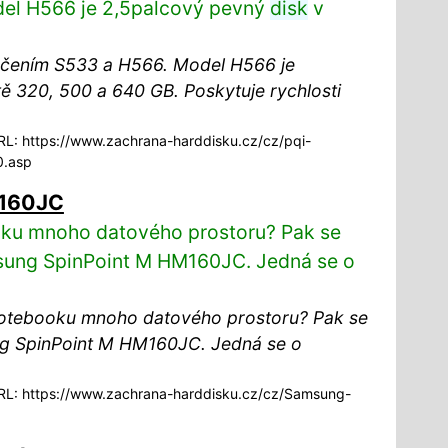
el H566 je 2,5palcový pevný
disk
v
ačením S533 a H566. Model H566 je
ě 320, 500 a 640 GB. Poskytuje rychlosti
L: https://www.zachrana-harddisku.cz/cz/pqi-
0.asp
M160JC
oku mnoho datového prostoru? Pak se
ung SpinPoint M HM160JC. Jedná se o
notebooku mnoho datového prostoru? Pak se
 SpinPoint M HM160JC. Jedná se o
L: https://www.zachrana-harddisku.cz/cz/Samsung-