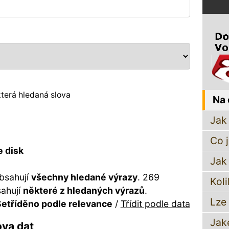
terá hledaná slova
Na 
Jak 
Co 
e disk
Jak
bsahují
všechny hledané výrazy
. 269
Koli
sahují
některé z hledaných výrazů
.
Lze
etříděno podle relevance
/
Třídit podle data
Jak
ova dat