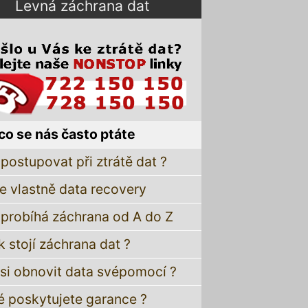
Levná záchrana dat
co se nás často ptáte
postupovat při ztrátě dat ?
je vlastně data recovery
 probíhá záchrana od A do Z
k stojí záchrana dat ?
 si obnovit data svépomocí ?
é poskytujete garance ?