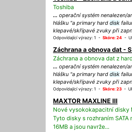
Toshiba
...
operační systém nenalezen/an 
hlášku "a primary hard
disk
failu
klepavé/skřípavé zvuky při zap
Odpovídající výrazy: 1 -
Skóre: 24
- UR
Záchrana a obnova dat -
Záchrana a obnova dat z ha
...
operační systém nenalezen/an 
hlášku "a primary hard
disk
failu
klepavé/skřípavé zvuky při zap
Odpovídající výrazy: 1 -
Skóre: 23
- UR
MAXTOR MAXLINE III
Nové vysokokapacitní disky M
Tyto disky s rozhraním SATA 
16MB a jsou navrže...