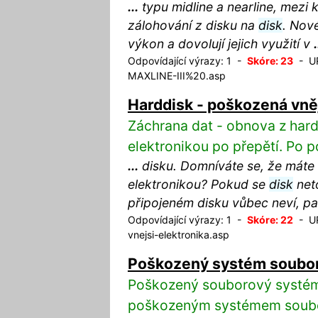
...
typu midline a nearline, mezi 
zálohování z disku na
disk
. Nové
výkon a dovolují jejich využití v
.
Odpovídající výrazy: 1 -
Skóre: 23
- UR
MAXLINE-III%20.asp
Harddisk - poškozená vněj
Záchrana dat - obnova z hard
elektronikou po přepětí. Po p
...
disku. Domníváte se, že máte
elektronikou? Pokud se
disk
net
připojeném disku vůbec neví, p
Odpovídající výrazy: 1 -
Skóre: 22
- UR
vnejsi-elektronika.asp
Poškozený systém soubor
Poškozený souborový systém 
poškozeným systémem soub