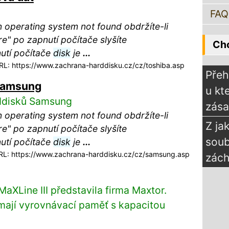
FAQ
operating system not found obdržíte-li
re" po zapnutí počítače slyšíte
Chc
nutí počítače
disk
je
...
L: https://www.zachrana-harddisku.cz/cz/toshiba.asp
Přeh
 Samsung
u kt
rddisků Samsung
zás
operating system not found obdržíte-li
Z ja
re" po zapnutí počítače slyšíte
sou
nutí počítače
disk
je
...
L: https://www.zachrana-harddisku.cz/cz/samsung.asp
zách
aXLine III představila firma Maxtor.
mají vyrovnávací paměť s kapacitou