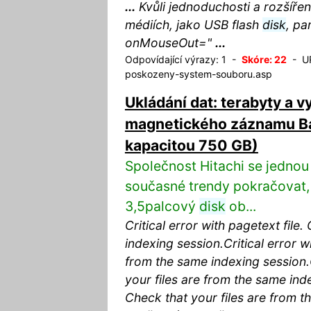
...
Kvůli jednoduchosti a rozšíře
médiích, jako USB flash
disk
, pa
onMouseOut="
...
Odpovídající výrazy: 1 -
Skóre: 22
- UR
poskozeny-system-souboru.asp
Ukládání dat: terabyty a 
magnetického záznamu Ba
kapacitou 750 GB)
Společnost Hitachi se jednou
současné trendy pokračovat,
3,5palcový
disk
ob...
Critical error with pagetext file
indexing session.Critical error wi
from the same indexing session.C
your files are from the same inde
Check that your files are from 