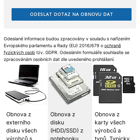
Odeslané informace budou zpracovány v souladu s nařízením
Evropského parlamentu a Rady (EU) 2016/679 o
ochraně
fyzických osob
tzv. GDPR. Odesláním formuláře souhlasíte se
zpracovánám osobních dat dle uvedeného prohlášení.
Obnova z
Obnova z
Obnova z
externího
disku
karty všech
disku všech
(HDD/SSD) z
výrobců a
výrobců s
notebooku,
typů. Typicky