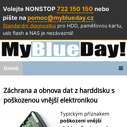
Volejte NONSTOP
722 150 150
nebo
pište na
pomoc@myblueday.cz
Standardní diagnostka
pro HDD, paměťovou kartu,
usb flash a NAS
je nezávazná!
Domů
Záchrana a obnova dat z harddisku s
poškozenou vnější elektronikou
Typickým příznakem
poškození vnější