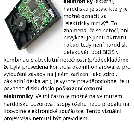
(externí)
elektroniky
harddisku je stav, který je
možné označit za
"elektricky mrtvý". To
znamená, že se netočí, ani
nevykazuje jinou aktivitu.
Pokud tedy není harddisk
v
detekován pod BIOS
kombinaci s absolutní netečností (předpokládáme,
že byla provedena kontrola okolního hardware, pro
vyloučení závady na jiném zařízení jako zdroj,
základní deska ap.), je vysoce pravděpodobné, že u
pevného disku došlo
poškození externí
. Velmi často je možné na vyjmutém
elektroniky
harddisku pozorovat stopy ožehu nebo propalu na
libovolné elektronické součástce. Tento vizuální
projev však nemusí být pravidlem.