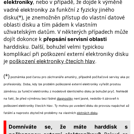
, nebo v případě, že dojde k výměně
elektroniky
za funkční z fyzicky jiného
vadné elektroniky
disku(*), je znemožněn přístup do vlastní datové
oblasti disku a tím pádem k vlastním
uživatelským datům. V některých případech může
dojít dokonce k
přepsání servisní oblasti
harddisku. Další, bohužel velmi typickou
komplikací při poškození externí elektroniky disku
je
.
poškození elektroniky čtecích hlav
(*)
poznámka pod čarou pro záchranáře amatéry, případně počítačové servisy aka pc
profesionály. Doba, kdy lze problém poškozené externí elektroniky vyřešit prostou
záměnou za funkční elektroniku z modelově identického disku je bohužel pryč. Nehledě
na fakt, že před výměnou bez řádné
diagnostiky
není jasné, nedošlo-li zároveň k
poškození elektroniky čtecích hlav. Ty mohou po uvedení disku do provozu napáchat až
fatální a naprosto zbytečné problémy na vlastních
plotnách disku
.
Domníváte se, že máte
harddisk s