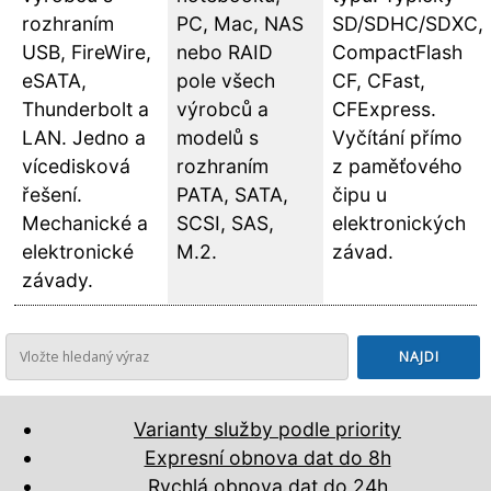
rozhraním
PC, Mac, NAS
SD/SDHC/SDXC,
USB, FireWire,
nebo RAID
CompactFlash
eSATA,
pole všech
CF, CFast,
Thunderbolt a
výrobců a
CFExpress.
LAN. Jedno a
modelů s
Vyčítání přímo
vícedisková
rozhraním
z paměťového
řešení.
PATA, SATA,
čipu u
Mechanické a
SCSI, SAS,
elektronických
elektronické
M.2.
závad.
závady.
Varianty služby podle priority
Expresní obnova dat do 8h
Rychlá obnova dat do 24h