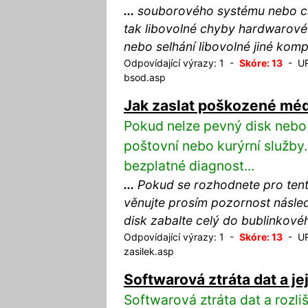
...
souborového systému nebo ch
tak libovolné chyby hardwarov
nebo selhání libovolné jiné komp
Odpovídající výrazy: 1 -
Skóre: 13
- URL
bsod.asp
Jak zaslat poškozené mé
Pokud nelze pevný disk nebo 
poštovní nebo kurýrní služb
bezplatné diagnost...
...
Pokud se rozhodnete pro ten
věnujte prosím pozornost násle
disk zabalte celý do bublinkovéh
Odpovídající výrazy: 1 -
Skóre: 13
- URL
zasilek.asp
Softwarová ztráta dat a je
Softwarová ztráta dat a rozli