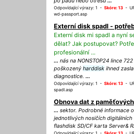
po pádu nebo otřesu
...
Odpovídající výrazy: 1 -
Skóre: 13
- URL
wd-passport.asp
Externí disk spadl - potře
Externí disk mi spadl a nyní
dělat? Jak postupovat? Potře
profesionální ...
...
nás na NONSTOP24 lince 722 
poškozený
harddisk
ihned zasla
diagnostice.
...
Odpovídající výrazy: 1 -
Skóre: 13
- URL
spadl.asp
Obnova dat z paměťových 
...
sektor. Podrobné informace 
jednotlivých nosičích digitálních
flashdisk SD/CF karta Server& 
Odpovídající výrazy: 1 -
Skóre: 13
- URL