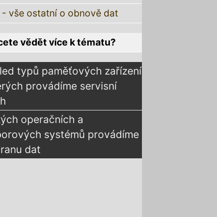
 - vše ostatní o obnově dat
ete vědět více k tématu?
led typů paměťových zařízení
erých provádíme servisní
ah
kých operačních a
borových systémů provádíme
ranu dat