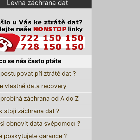
Levná záchrana dat
co se nás často ptáte
postupovat při ztrátě dat ?
je vlastně data recovery
 probíhá záchrana od A do Z
k stojí záchrana dat ?
 si obnovit data svépomocí ?
é poskytujete garance ?