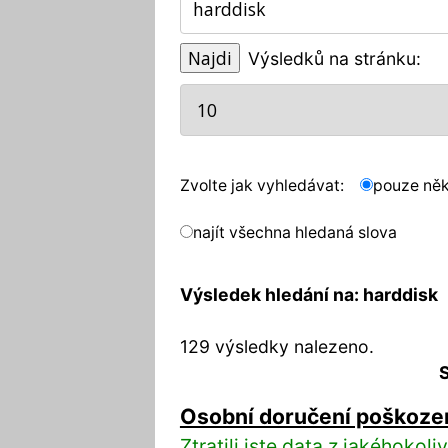
Výsledků na stránku:
Zvolte jak vyhledávat:
pouze něk
najít všechna hledaná slova
Výsledek hledání na: harddisk
129 výsledky nalezeno.
S
Osobní doručení poškoze
Ztratili jste data z jakéhoko