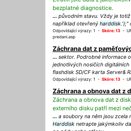
bezplatné diagnostice.
...
původním stavu. Vždy je totiž 
například otevřený
harddisk
.');
Odpovídající výrazy: 1 -
Skóre: 13
- URL
predani.asp
Záchrana dat z paměťovýc
...
sektor. Podrobné informace 
jednotlivých nosičích digitálních
flashdisk SD/CF karta Server& 
Odpovídající výrazy: 1 -
Skóre: 13
- URL
Záchrana a obnova dat z d
Záchrana a obnova dat z disk
externího disku patří mezi ne
...
a soubory na něm jsou zcela n
Harddisk
netrapte jakýmkoliv da