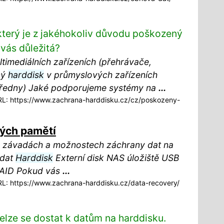
který je z jakéhokoliv důvodu poškozený
 vás důležitá?
timediálních zařízeních (přehrávače,
ný
harddisk
v průmyslových zařízeních
ustředny) Jaké podporujeme systémy na
...
: https://www.zachrana-harddisku.cz/cz/poskozeny-
ných pamětí
o závadách a možnostech záchrany dat na
 dat
Harddisk
Externí disk NAS úložiště USB
RAID Pokud vás
...
: https://www.zachrana-harddisku.cz/data-recovery/
elze se dostat k datům na harddisku.