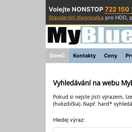
Volejte NONSTOP
722 150
Standardní diagnostka
pro HDD, p
Domů
Kontakty
Ceny
Pr
Vyhledávání na webu My
Pokud si nejste jisti výrazem, lz
(hvězdička). Např. hard* vyhledá
Hledej výraz: