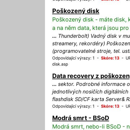
Poškozený disk
Poškozený disk - máte disk, 
a na něm data, která jsou pro
...
Thunderbolt) Vadný disk v mul
streamery, rekordéry) Poškoze
(programovatelné stroje, tel. 
Odpovídající výrazy: 1 -
Skóre: 13
- URL
disk.asp
Data recovery z poškoze
...
sektor. Podrobné informace 
jednotlivých nosičích digitálních
flashdisk SD/CF karta Server& 
Odpovídající výrazy: 1 -
Skóre: 13
- URL
Modrá smrt - BSoD
Modrá smrt, nebo-li BSoD - n