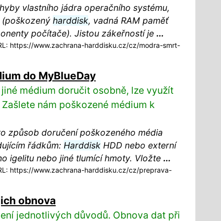
yby vlastního jádra operačního systému,
é (poškozený
harddisk
, vadná RAM paměť
onenty počítače). Jistou zákeřností je
...
: https://www.zachrana-harddisku.cz/cz/modra-smrt-
dium do MyBlueDay
jiné médium doručit osobně, lze využít
y. Zašlete nám poškozené médium k
to způsob doručení poškozeného média
dujícím řádkům:
Harddisk
HDD nebo externí
o igelitu nebo jiné tlumící hmoty. Vložte
...
: https://www.zachrana-harddisku.cz/cz/preprava-
jich obnova
šení jednotlivých důvodů. Obnova dat při