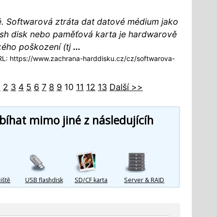
. Softwarová ztráta dat datové médium jako
lash disk nebo paměťová karta je hardwarově
ého poškození (tj
...
: https://www.zachrana-harddisku.cz/cz/softwarova-
1
2
3
4
5
6
7
8
9
10
11
12
13
Další >>
íhat mimo jiné z následujícíh
iště
USB flashdisk
SD/CF karta
Server & RAID