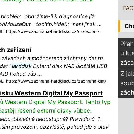
FAQ
problém, obdržíme-li k diagnostice již,
" onMouseOut="tooltip.hide();" není jinak
...
Chc
: https://www.zachrana-harddisku.cz/cz/osobni-
Přeh
h zařízení
u kt
o závadách a možnostech záchrany dat na
zás
 dat
Harddisk
Externí disk NAS úložiště USB
Z ja
RAID Pokud vás
...
: https://www.zachrana-harddisku.cz/zachrana-dat/
sou
zách
isku Western Digital My Passport
ů Western Digital My Passport. Tento typ
častěji řešené externí disky vůbec.
ebo částečně nedostupné? Pravidlo č. 1:
lším provozem, obzvláště, pokud jde o stav