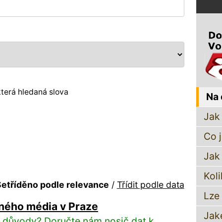
terá hledaná slova
Na 
Jak 
Co 
Jak
Koli
etříděno podle relevance
/
Třídit podle data
Lze
ného média v Praze
Jak
liv důvody? Doručte nám nosič dat k