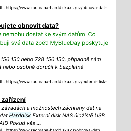
: https://www.zachrana-harddisku.cz/cz/obnova-dat-
bujete obnovit data?
 se nemohu dostat ke svým datům. Co
buji svá data zpět! MyBlueDay poskytuje
150 150 nebo 728 150 150, případně nám
t nebo osobně doručit k bezplatné
: https://www.zachrana-harddisku.cz/cz/externi-disk-
zařízení
o závadách a možnostech záchrany dat na
 dat
Harddisk
Externí disk NAS úložiště USB
RAID Pokud vás
...
: https://www.zachrana-harddisku.cz/obnova-dat/