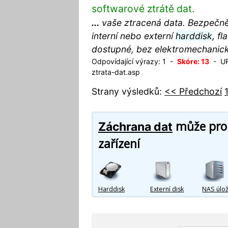
softwarové ztrátě dat.
...
vaše ztracená data. Bezpečně
interní nebo externí
harddisk
, f
dostupné, bez elektromechanick
Odpovídající výrazy: 1 -
Skóre: 13
- URL
ztrata-dat.asp
Strany výsledků:
<< Předchozí
může prob
Záchrana dat
zařízení
Harddisk
Externí disk
NAS úlož