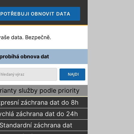
POTŘEBUJI OBNOVIT DATA
🠞
aše data. Bezpečně.
 probíhá obnova dat
rianty služby podle priority
presní záchrana dat do 8h
ychlá záchrana dat do 24h
Standardní záchrana dat