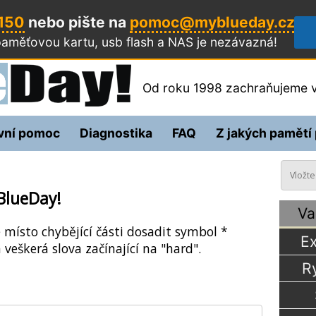
 150
nebo pište na
pomoc@myblueday.cz
aměťovou kartu, usb flash a NAS
je nezávazná!
Od roku 1998 zachraňujeme v
vní pomoc
Diagnostika
FAQ
Z jakých pamětí
BlueDay!
Va
e místo chybějící části dosadit symbol *
Ex
 veškerá slova začínající na "hard".
R