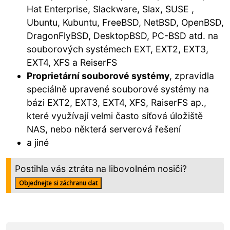
Hat Enterprise, Slackware, Slax, SUSE ,
Ubuntu, Kubuntu, FreeBSD, NetBSD, OpenBSD,
DragonFlyBSD, DesktopBSD, PC-BSD atd. na
souborových systémech EXT, EXT2, EXT3,
EXT4, XFS a ReiserFS
Proprietární souborové systémy
, zpravidla
speciálně upravené souborové systémy na
bázi EXT2, EXT3, EXT4, XFS, RaiserFS ap.,
které využívají velmi často síťová úložiště
NAS, nebo některá serverová řešení
a jiné
Postihla vás
ztráta
na libovolném nosiči?