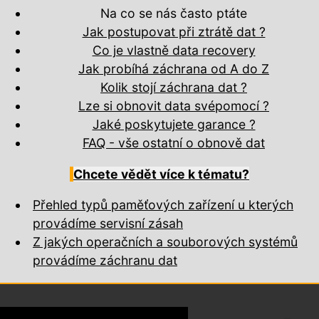
Na co se nás často ptáte
Jak postupovat při ztrátě dat ?
Co je vlastně data recovery
Jak probíhá záchrana od A do Z
Kolik stojí záchrana dat ?
Lze si obnovit data svépomocí ?
Jaké poskytujete garance ?
FAQ - vše ostatní o obnově dat
Chcete vědět více k tématu?
Přehled typů paměťových zařízení u kterých
provádíme servisní zásah
Z jakých operačních a souborových systémů
provádíme záchranu dat