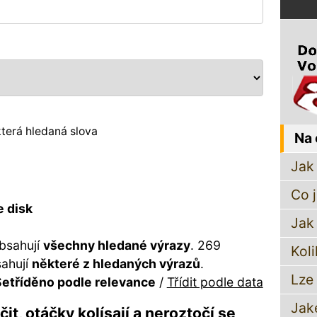
terá hledaná slova
Na 
Jak 
Co 
e disk
Jak
bsahují
všechny hledané výrazy
. 269
Koli
sahují
některé z hledaných výrazů
.
Lze
etříděno podle relevance
/
Třídit podle data
Jak
it, otáčky kolísají a neroztočí se