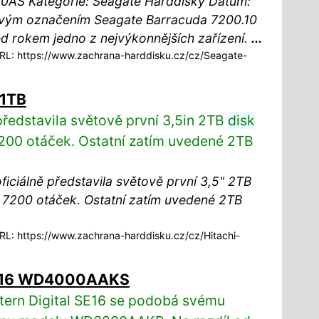
AS Kategorie: Seagate Harddisky Datum:
vým označením Seagate Barracuda 7200.10
 rokem jedno z nejvýkonnějších zařízení.
...
L: https://www.zachrana-harddisku.cz/cz/Seagate-
 1TB
představila světově první 3,5in 2TB
disk
200 otáček. Ostatní zatím uvedené 2TB
ficiálně představila světově první 3,5" 2TB
7200 otáček. Ostatní zatím uvedené 2TB
L: https://www.zachrana-harddisku.cz/cz/Hitachi-
 SE16 WD4000AAKS
tern Digital SE16 se podobá svému