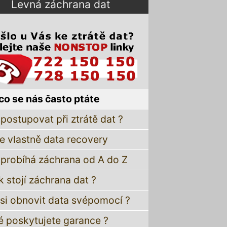
Levná záchrana dat
co se nás často ptáte
postupovat při ztrátě dat ?
je vlastně data recovery
 probíhá záchrana od A do Z
k stojí záchrana dat ?
 si obnovit data svépomocí ?
é poskytujete garance ?