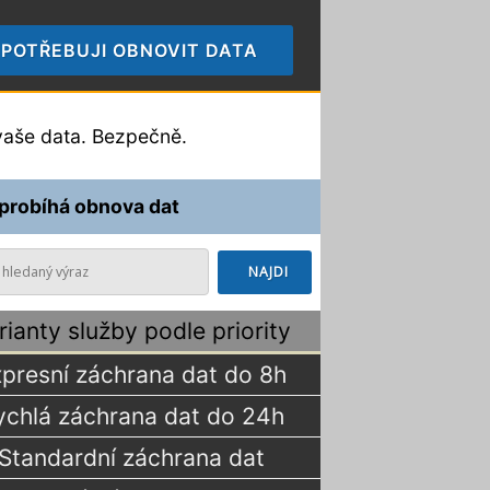
POTŘEBUJI OBNOVIT DATA
🠞
aše data. Bezpečně.
 probíhá obnova dat
rianty služby podle priority
presní záchrana dat do 8h
ychlá záchrana dat do 24h
Standardní záchrana dat