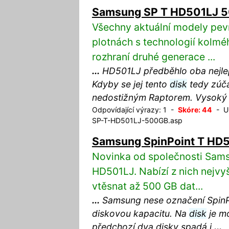
Samsung SP T HD501LJ 
Všechny aktuální modely pe
plotnách s technologií kolméh
rozhraní druhé generace ...
...
HD501LJ předběhlo oba nejlep
Kdyby se jej tento
disk
tedy zúčas
nedostižným Raptorem. Vysoký 
Odpovídající výrazy: 1 -
Skóre: 44
- UR
SP-T-HD501LJ-500GB.asp
Samsung SpinPoint T HD
Novinka od společnosti Sams
HD501LJ. Nabízí z nich nejvy
vtěsnat až 500 GB dat...
...
Samsung nese označení SpinPo
diskovou kapacitu. Na
disk
je mo
předchozí dva disky spadá i
...