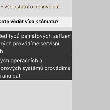
 - vše ostatní o obnově dat
ete vědět více k tématu?
led typů paměťových zařízení
erých provádíme servisní
ah
kých operačních a
borových systémů provádíme
ranu dat