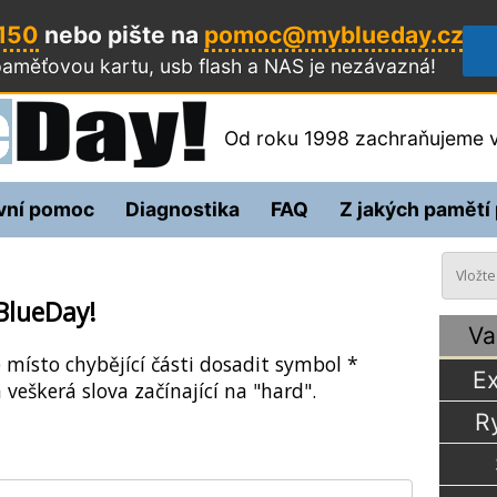
 150
nebo pište na
pomoc@myblueday.cz
aměťovou kartu, usb flash a NAS
je nezávazná!
Od roku 1998 zachraňujeme v
vní pomoc
Diagnostika
FAQ
Z jakých pamětí
BlueDay!
Va
e místo chybějící části dosadit symbol *
Ex
 veškerá slova začínající na "hard".
R