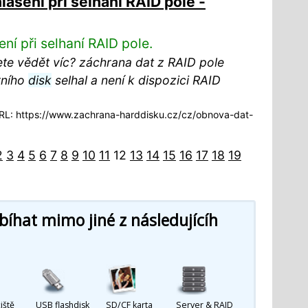
ášení při selhaní RAID pole -
ní při selhaní RAID pole.
te vědět víc? záchrana dat z RAID pole
rního
disk
selhal a není k dispozici RAID
L: https://www.zachrana-harddisku.cz/cz/obnova-dat-
2
3
4
5
6
7
8
9
10
11
12
13
14
15
16
17
18
19
íhat mimo jiné z následujícíh
iště
USB flashdisk
SD/CF karta
Server & RAID