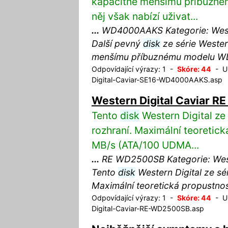
kapacitně menšímu příbuzn
něj však nabízí uživat...
...
WD4000AAKS Kategorie: Weste
Další pevný
disk
ze série Wester
menšímu příbuznému modelu 
Odpovídající výrazy: 1 -
Skóre: 44
- UR
Digital-Caviar-SE16-WD4000AAKS.asp
Western Digital Caviar 
Tento
disk
Western Digital ze 
rozhraní. Maximální teoretic
MB/s (ATA/100 UDMA...
...
RE WD2500SB Kategorie: Weste
Tento
disk
Western Digital ze sé
Maximální teoretická propustno
Odpovídající výrazy: 1 -
Skóre: 44
- UR
Digital-Caviar-RE-WD2500SB.asp