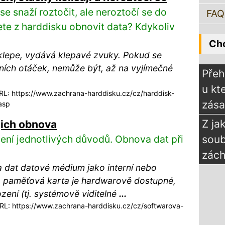
e snaží roztočit, ale neroztočí se do
FAQ
te z harddisku obnovit data? Kdykoliv
Chc
 klepe, vydává klepavé zvuky. Pokud se
ích otáček, nemůže být, až na vyjímečné
Přeh
u kt
L: https://www.zachrana-harddisku.cz/cz/harddisk-
zás
asp
Z ja
jich obnova
šení jednotlivých důvodů. Obnova dat při
sou
zách
 dat datové médium jako interní nebo
paměťová karta je hardwarově dostupné,
ení (tj. systémově viditelné
...
L: https://www.zachrana-harddisku.cz/cz/softwarova-