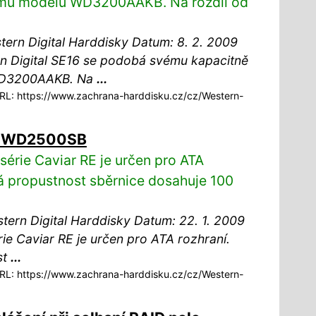
ému modelu WD3200AAKB. Na rozdíl od
rn Digital Harddisky Datum: 8. 2. 2009
n Digital SE16 se podobá svému kapacitně
WD3200AAKB. Na
...
L: https://www.zachrana-harddisku.cz/cz/Western-
RE WD2500SB
série Caviar RE je určen pro ATA
ká propustnost sběrnice dosahuje 100
rn Digital Harddisky Datum: 22. 1. 2009
rie Caviar RE je určen pro ATA rozhraní.
st
...
L: https://www.zachrana-harddisku.cz/cz/Western-