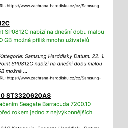
L: https://www.zachrana-harddisku.cz/cz/Samsung-
12C
t SP0812C nabízí na dnešní dobu malou
0 GB možná příliš mnoho uživatelů
ategorie: Samsung Harddisky Datum: 22. 1.
int SP0812C nabízí na dnešní dobu malou
 GB možná
...
L: https://www.zachrana-harddisku.cz/cz/Samsung-
.10 ST3320620AS
čením Seagate Barracuda 7200.10
řed rokem jedno z nejvýkonnějších