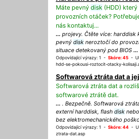
Máte pevný
disk
(HDD) který s
provozních otáček? Potřebuje
nás kontaktuj...
...
projevy. Čtěte více: harddisk
pevný
disk
neroztočí do provozn
situace detekovaný pod BIOS
...
Odpovídající výrazy: 1 -
Skóre: 45
- UR
hdd-se-pokousi-roztocit-otacky-kolisaji.
Softwarová ztráta dat a je
Softwarová ztráta dat a rozli
softwarové ztrátě dat.
...
. Bezpečně. Softwarová ztráta
externí harddisk, flash
disk
nebo 
bez elektromechanického poškoz
Odpovídající výrazy: 1 -
Skóre: 44
- UR
ztrata-dat.asp