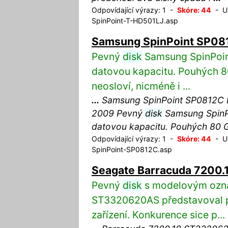
Odpovídající výrazy: 1 -
Skóre: 44
- UR
SpinPoint-T-HD501LJ.asp
Samsung SpinPoint SP08
Pevný
disk
Samsung SpinPoin
datovou kapacitu. Pouhých 8
neosloví, nicméně i ...
...
Samsung SpinPoint SP0812C K
2009 Pevný
disk
Samsung SpinPo
datovou kapacitu. Pouhých 80
Odpovídající výrazy: 1 -
Skóre: 44
- UR
SpinPoint-SP0812C.asp
Seagate Barracuda 7200
Pevný
disk
s modelovým ozna
ST3320620AS představoval p
zařízení. Konkurence sice p...