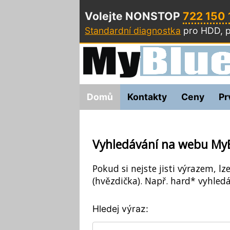
Volejte NONSTOP
722 150
Standardní diagnostka
pro HDD, p
Domů
Kontakty
Ceny
Pr
Vyhledávání na webu My
Pokud si nejste jisti výrazem, lz
(hvězdička). Např. hard* vyhledá
Hledej výraz: