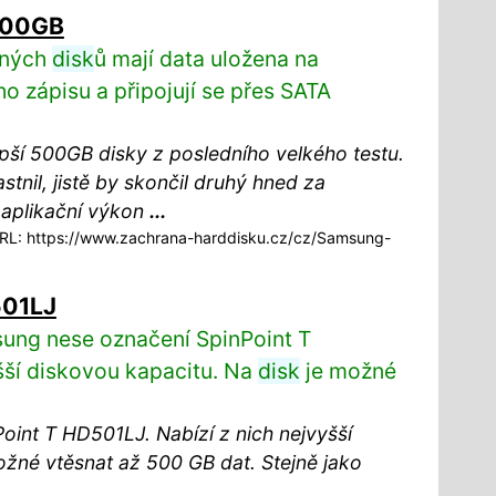
500GB
vných
disk
ů mají data uložena na
o zápisu a připojují se přes SATA
ší 500GB disky z posledního velkého testu.
tnil, jistě by skončil druhý hned za
aplikační výkon
...
L: https://www.zachrana-harddisku.cz/cz/Samsung-
501LJ
ung nese označení SpinPoint T
šší diskovou kapacitu. Na
disk
je možné
int T HD501LJ. Nabízí z nich nejvyšší
žné vtěsnat až 500 GB dat. Stejně jako