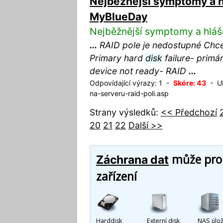
Nejběžnější symptomy a hl
MyBlueDay
Nejběžnější symptomy a hláše
...
RAID pole je nedostupné Chce
Primary hard
disk
failure- primá
device not ready- RAID
...
Odpovídající výrazy: 1 -
Skóre: 43
- UR
na-serveru-raid-poli.asp
Strany výsledků:
<< Předchozí
20
21
22
Další >>
může prob
Záchrana dat
zařízení
Harddisk
Externí disk
NAS úlož