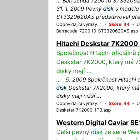
...
Barracuda 7200.10 ST3320620
31. 1. 2009 Pevný
disk
s modelo
ST3320620AS představoval před
Odpovídající výrazy: 1 -
Skóre: 44
- UR
Barracuda-7200.10-ST3320620AS.asp
Hitachi Deskstar 7K2000
Společnost Hitachi oficiálně 
Deskstar 7K2000, který má 7
disky mají ...
...
. 5. 2009 Společnost Hitachi o
disk
Deskstar 7K2000, který má 
disky mají nižší
...
Odpovídající výrazy: 1 -
Skóre: 44
- UR
Deskstar-7K2000-1TB.asp
Western Digital Caviar
Další pevný
disk
ze série Wes