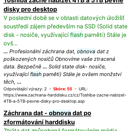
Toshiba začně nabízet 4TB a 5TB pevné
disky pro desktop
V poslední době se v oblasti datových úložišť
soustředí zájem především na SSD (Solid state
disk - nosiče, využívající
flash
paměti) Stále je
ovš...
...
Profesionální záchrana dat,
obnova
dat z
poškozených nosičů Obnovíme vaše ztracená
data. Bezpečně
...
Solid state disk- nosiče,
využívající
flash
paměti) Stále je ovšem monžství
těch,
...
Odpovídající výrazy: 2 -
Skóre: 55
- URL:
https://www.zachrana-harddisku.cz/cz/Toshiba-zacne-nabizet-
4TB-a-5TB-pevne-disky-pro-desktop.asp
Záchrana dat -
obnova
dat po
zformátování harddisku
Ztráta dat způsobená formátováním média