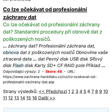
Co lze očekávat od profesionální
záchrany dat
Co lze očekávat od profesionální záchrany
dat? Standardní procedury při obnově dat z
poškozených nosičů.
...
záchrany dat? Profesionální záchrana dat,
obnova
dat z poškozených nosičů Obnovíme vaše
ztracená data
...
dat Pevný disk USB disk Síťový
disk
Flash
disk Karty SD+ CF RAID pole Příklad
...
Odpovídající výrazy: 2 -
Skóre: 48
- URL:
https://www.zachrana-harddisku.cz/cz/co-ocekavat-od-
profesionalni-zachrany-dat.asp
Strany výsledků:
<< Předchozí
1
2
3
4
5
6
7
8
9
10
11
12
13
14
15
16
Další >>