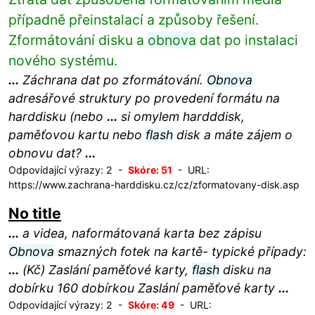
případně přeinstalací a způsoby řešení.
Zformátování disku a
obnova
dat po instalaci
nového systému.
...
Záchrana dat po zformátování.
Obnova
adresářové struktury po provedení formátu na
harddisku (nebo
...
si omylem hardddisk,
paměťovou kartu nebo
flash
disk a máte zájem o
obnovu dat?
...
Odpovídající výrazy: 2 -
Skóre: 51
- URL:
https://www.zachrana-harddisku.cz/cz/zformatovany-disk.asp
No title
...
a videa, naformátovaná karta bez zápisu
Obnova
smazných fotek na kartě- typické případy:
...
(Kč) Zaslání paměťové karty,
flash
disku na
dobírku 160 dobírkou Zaslání paměťové karty
...
Odpovídající výrazy: 2 -
Skóre: 49
- URL: