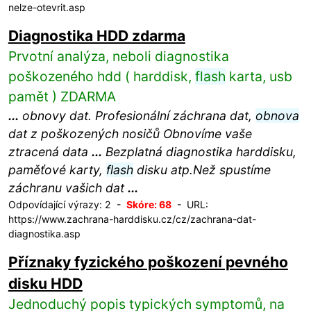
nelze-otevrit.asp
Diagnostika HDD zdarma
Prvotní analýza, neboli diagnostika
poškozeného hdd ( harddisk,
flash
karta, usb
pamět ) ZDARMA
...
obnovy dat. Profesionální záchrana dat,
obnova
dat z poškozených nosičů Obnovíme vaše
ztracená data
...
Bezplatná diagnostika harddisku,
paměťové karty,
flash
disku atp.Než spustíme
záchranu vašich dat
...
Odpovídající výrazy: 2 -
Skóre: 68
- URL:
https://www.zachrana-harddisku.cz/cz/zachrana-dat-
diagnostika.asp
Příznaky fyzického poškození pevného
disku HDD
Jednoduchý popis typických symptomů, na