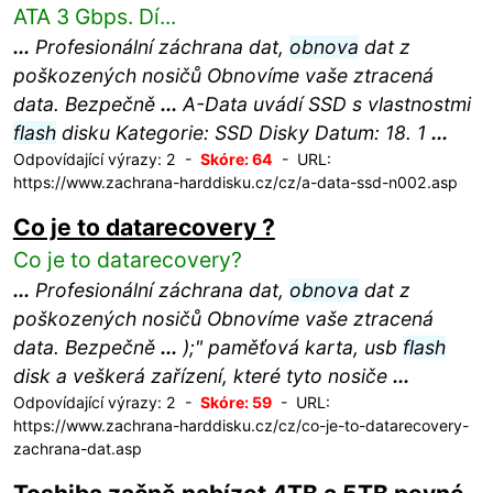
ATA 3 Gbps. Dí...
...
Profesionální záchrana dat,
obnova
dat z
poškozených nosičů Obnovíme vaše ztracená
data. Bezpečně
...
A-Data uvádí SSD s vlastnostmi
flash
disku Kategorie: SSD Disky Datum: 18. 1
...
Odpovídající výrazy: 2 -
Skóre: 64
- URL:
https://www.zachrana-harddisku.cz/cz/a-data-ssd-n002.asp
Co je to datarecovery ?
Co je to datarecovery?
...
Profesionální záchrana dat,
obnova
dat z
poškozených nosičů Obnovíme vaše ztracená
data. Bezpečně
...
);" paměťová karta, usb
flash
disk a veškerá zařízení, které tyto nosiče
...
Odpovídající výrazy: 2 -
Skóre: 59
- URL:
https://www.zachrana-harddisku.cz/cz/co-je-to-datarecovery-
zachrana-dat.asp