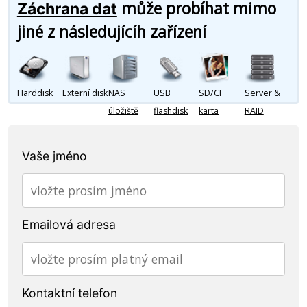
může probíhat mimo
Záchrana dat
jiné z následujícíh zařízení
Harddisk
Externí disk
NAS
USB
SD/CF
Server &
úložiště
flashdisk
karta
RAID
Vaše jméno
Emailová adresa
Kontaktní telefon