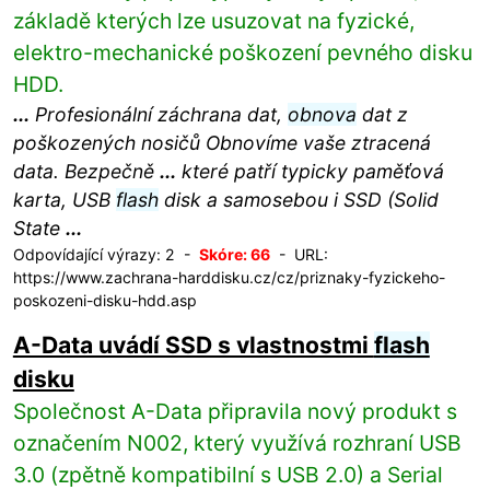
základě kterých lze usuzovat na fyzické,
elektro-mechanické poškození pevného disku
HDD.
...
Profesionální záchrana dat,
obnova
dat z
poškozených nosičů Obnovíme vaše ztracená
data. Bezpečně
...
které patří typicky paměťová
karta, USB
flash
disk a samosebou i SSD (Solid
State
...
Odpovídající výrazy: 2 -
Skóre: 66
- URL:
https://www.zachrana-harddisku.cz/cz/priznaky-fyzickeho-
poskozeni-disku-hdd.asp
A-Data uvádí SSD s vlastnostmi
flash
disku
Společnost A-Data připravila nový produkt s
označením N002, který využívá rozhraní USB
3.0 (zpětně kompatibilní s USB 2.0) a Serial