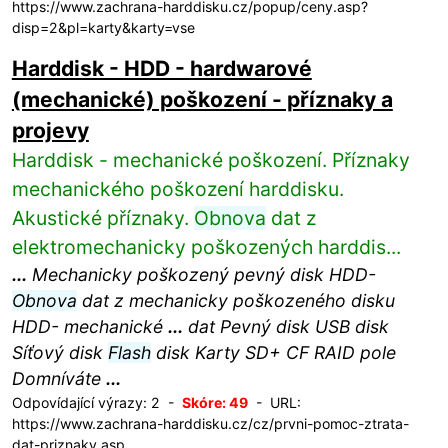
https://www.zachrana-harddisku.cz/popup/ceny.asp?
disp=2&pl=karty&karty=vse
Harddisk - HDD - hardwarové
(mechanické) poškození - příznaky a
projevy
Harddisk - mechanické poškození. Příznaky
mechanického poškození harddisku.
Akustické příznaky.
Obnova
dat z
elektromechanicky poškozených harddis...
...
Mechanicky poškozený pevný disk HDD-
Obnova
dat z mechanicky poškozeného disku
HDD- mechanické
...
dat Pevný disk USB disk
Síťový disk
Flash
disk Karty SD+ CF RAID pole
Domníváte
...
Odpovídající výrazy: 2 -
Skóre: 49
- URL:
https://www.zachrana-harddisku.cz/cz/prvni-pomoc-ztrata-
dat-priznaky.asp