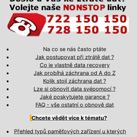
Na co se nás často ptáte
Jak postupovat při ztrátě dat ?
Co je vlastně data recovery
Jak probíhá záchrana od A do Z
Kolik stojí záchrana dat ?
Lze si obnovit data svépomocí ?
Jaké poskytujete garance ?
FAQ - vše ostatní o obnově dat
Chcete vědět více k tématu?
Přehled typů paměťových zařízení u kterých