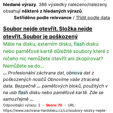
hledané výrazy
. 386 výsledky nalezeno/nalezeny
obsahují
některé z hledaných výrazů
.
Setříděno podle relevance
/
Třídit podle data
Soubor nejde otevřít. Složka nejde
otevřít. Soubor je poškozený
Máte na disku, externím disku,
flash
disku
nebo paměťové kartě důležité soubory které z
ničeho nic nemůžete otevřít ani zkopírovat?
Nemůžete se do...
...
Profesionální záchrana dat,
obnova
dat z
poškozených nosičů Obnovíme vaše ztracená
data. Bezpečně
...
paměťových bloků, použitých v
na usb
flash
disku nebo paměťové kartě. Zde se
samozřejmě
...
Odpovídající výrazy: 2 -
Skóre: 70
- URL:
https://www.zachrana-harddisku.cz/cz/soubory-slozky-nejde-