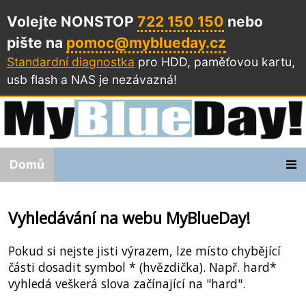
Volejte NONSTOP
722 150 150
nebo
pište na
pomoc@myblueday.cz
Standardní diagnostka
pro HDD, paměťovou kartu,
usb flash a NAS
je nezávazná!
Domů
Vyhledávání na webu MyBlueDay!
Pokud si nejste jisti výrazem, lze místo chybějící
části dosadit symbol * (hvězdička). Např. hard*
vyhledá veškerá slova začínající na "hard".