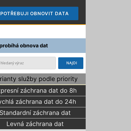
POTŘEBUJI OBNOVIT DATA
🠞
 probíhá obnova dat
rianty služby podle priority
presní záchrana dat do 8h
ychlá záchrana dat do 24h
Standardní záchrana dat
Levná záchrana dat