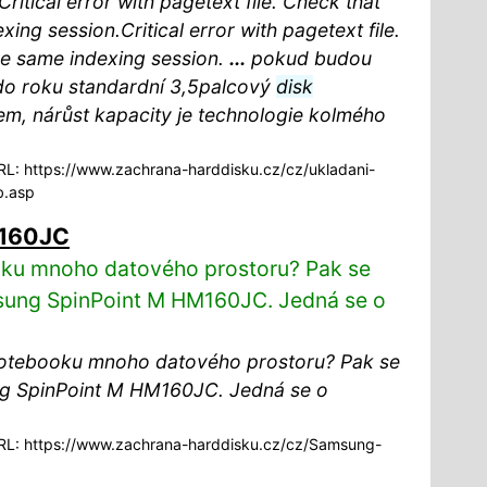
ritical error with pagetext file. Check that
xing session.Critical error with pagetext file.
the same indexing session.
...
pokud budou
do roku standardní 3,5palcový
disk
em, nárůst kapacity je technologie kolmého
L: https://www.zachrana-harddisku.cz/cz/ukladani-
b.asp
M160JC
oku mnoho datového prostoru? Pak se
ung SpinPoint M HM160JC. Jedná se o
notebooku mnoho datového prostoru? Pak se
 SpinPoint M HM160JC. Jedná se o
L: https://www.zachrana-harddisku.cz/cz/Samsung-