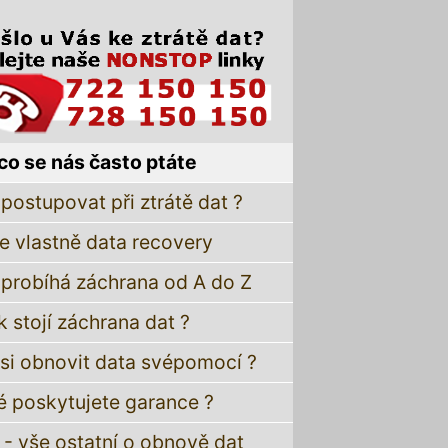
co se nás často ptáte
postupovat při ztrátě dat ?
je vlastně data recovery
 probíhá záchrana od A do Z
k stojí záchrana dat ?
 si obnovit data svépomocí ?
é poskytujete garance ?
 - vše ostatní o obnově dat