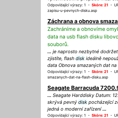
Odpovídající výrazy: 1 -
Skóre: 21
- URL
zapisu-u-pevnych-disku.asp
Záchrana a obnova smazan
Zachráníme a obnovíme omy
data na usb flash disku libo
souborů.
...
je naprosto nezbytné dodržet 
zjistíte, flash
disk
ideálně nepouž
data Obnova smazaných dat na 
Odpovídající výrazy: 1 -
Skóre: 21
- URL
smazanych-dat-na-flash-disku.asp
Seagate Barracuda 7200
...
Seagate Harddisky Datum: 12
skrývá pevný
disk
pocházející z
jedná o moderní zařízení
...
Odpovídající výrazy: 1 -
Skóre: 21
- URL