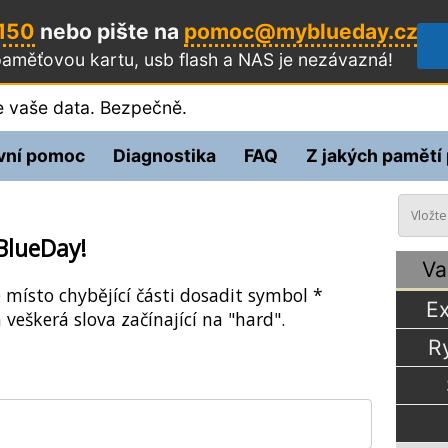
 150
nebo pište na
pomoc@myblueday.cz
aměťovou kartu, usb flash a NAS
je nezávazná!
 vaše data. Bezpečně.
vní pomoc
Diagnostika
FAQ
Z jakých pamětí
BlueDay!
Va
e místo chybějící části dosadit symbol *
Ex
 veškerá slova začínající na "hard".
R