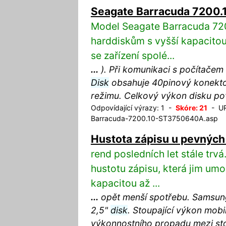
Seagate Barracuda 7200
Model Seagate Barracuda 720
harddiskům s vyšší kapacitou
se zařízení spolé...
...
). Při komunikaci s počítačem 
Disk
obsahuje 40pinový konekto
režimu. Celkový výkon disku p
Odpovídající výrazy: 1 -
Skóre: 21
- URL
Barracuda-7200.10-ST3750640A.asp
Hustota zápisu u pevnýc
rend posledních let stále trv
hustotu zápisu, která jim umo
kapacitou až ...
...
opět menší spotřebu. Samsun
2,5"
disk
. Stoupající výkon mobi
výkonnostního propadu mezi st