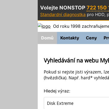
Volejte NONSTOP
722 150
Standardní diagnostka
pro HDD, p
Od roku 1998 zachraňujeme
Domů
Kontakty
Ceny
Pr
Vyhledávání na webu My
Pokud si nejste jisti výrazem, lz
(hvězdička). Např. hard* vyhledá
Hledej výraz: