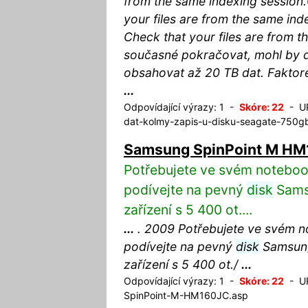
from the same indexing session.C
your files are from the same inde
Check that your files are from 
současné pokračovat, mohl by 
obsahovat až 20 TB dat. Faktor
...
Odpovídající výrazy: 1 -
Skóre: 22
- UR
dat-kolmy-zapis-u-disku-seagate-750g
Samsung SpinPoint M H
Potřebujete ve svém notebo
podívejte na pevný
disk
Sams
zařízení s 5 400 ot....
...
. 2009 Potřebujete ve svém 
podívejte na pevný
disk
Samsung
zařízení s 5 400 ot./
...
Odpovídající výrazy: 1 -
Skóre: 22
- UR
SpinPoint-M-HM160JC.asp