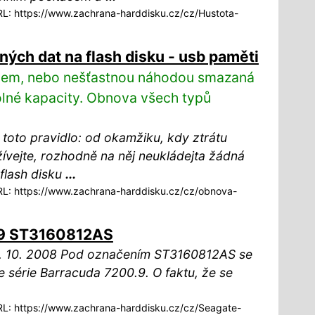
: https://www.zachrana-harddisku.cz/cz/Hustota-
ých dat na flash disku - usb paměti
lem, nebo nešťastnou náhodou smazaná
volné kapacity. Obnova všech typů
toto pravidlo: od okamžiku, kdy ztrátu
ívejte, rozhodně na něj neukládejta žádná
flash disku
...
: https://www.zachrana-harddisku.cz/cz/obnova-
.9 ST3160812AS
. 10. 2008 Pod označením ST3160812AS se
e série Barracuda 7200.9. O faktu, že se
: https://www.zachrana-harddisku.cz/cz/Seagate-