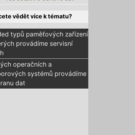
ete vědět více k tématu?
led typů paměťových zařízení
erých provádíme servisní
ah
kých operačních a
borových systémů provádíme
ranu dat