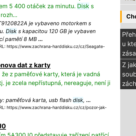
m 5 400 otáček za minutu.
Disk
s
rozh...
Chc
9120822A je vybaveno motorkem s
tu.
Disk
s kapacitou 120 GB je vybaven
Přeh
cí pamětí 8 MB
...
u kt
L: https://www.zachrana-harddisku.cz/cz/Seagate-
zás
Z ja
nova dat z karty
že z paměťové karty, která je vadná
sou
. je zcela nepřístupná, nereaguje, není ji
zách
gy: paměťová karta, usb flash
disk
,
...
L: https://www.zachrana-harddisku.cz/cz/pozor-jak-
J0
m 5A300J0 představuje zařízení patřící