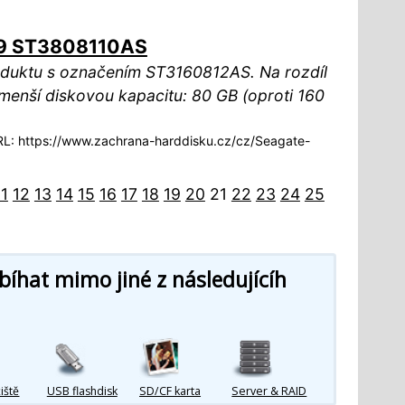
.9 ST3808110AS
oduktu s označením ST3160812AS. Na rozdíl
menší diskovou kapacitu: 80 GB (oproti 160
: https://www.zachrana-harddisku.cz/cz/Seagate-
11
12
13
14
15
16
17
18
19
20
21
22
23
24
25
íhat mimo jiné z následujícíh
iště
USB flashdisk
SD/CF karta
Server & RAID