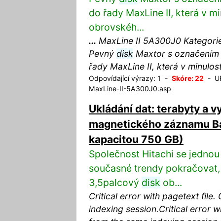
do řady MaxLine II, která v m
obrovskéh...
...
MaxLine II 5A300J0 Kategorie
Pevný
disk
Maxtor s označením 5
řady MaxLine II, která v minulos
Odpovídající výrazy: 1 -
Skóre: 22
- UR
MaxLine-II-5A300J0.asp
Ukládání dat: terabyty a 
magnetického záznamu Ba
kapacitou 750 GB)
Společnost Hitachi se jednou
současné trendy pokračovat,
3,5palcový
disk
ob...
Critical error with pagetext file
indexing session.Critical error wi