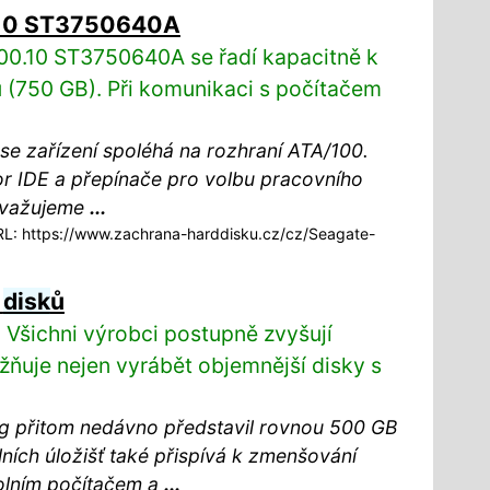
.10 ST3750640A
0.10 ST3750640A se řadí kapacitně k
 (750 GB). Při komunikaci s počítačem
se zařízení spoléhá na rozhraní ATA/100.
r IDE a přepínače pro volbu pracovního
ovažujeme
...
: https://www.zachrana-harddisku.cz/cz/Seagate-
h
disk
ů
á. Všichni výrobci postupně zvyšují
žňuje nejen vyrábět objemnější disky s
g přitom nedávno představil rovnou 500 GB
lních úložišť také přispívá k zmenšování
olním počítačem a
...