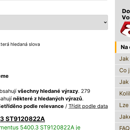
terá hledaná slova
Na 
Jak 
Co 
reme
Jak
bsahují
všechny hledané výrazy
. 279
Koli
sahují
některé z hledaných výrazů
.
Lze
etříděno podle relevance
/
Třídit podle data
Jak
.3 ST9120822A
omentus 5400.3 ST9120822A je
FAQ