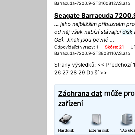
Barracuda-7200.9-ST3160812AS.asp
Seagate Barracuda 7200
...
jeho nejbližším příbuzném pr
od něj však nabízí stávající
disk
GB). Jinak jsou pevné
...
Odpovídající výrazy: 1 -
Skóre: 21
- URL
Barracuda-7200.9-ST3808110AS.asp
Strany výsledků:
<< Předchozí
26
27
28
29
Další >>
může prob
Záchrana dat
zařízení
Harddisk
Externí disk
NAS úlož