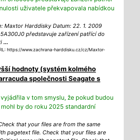
inulosti uživatele překvapovala nabídkou
: Maxtor Harddisky Datum: 22. 1. 2009
A300J0 představuje zařízení patřící do
ti
...
L: https://www.zachrana-harddisku.cz/cz/Maxtor-
vyšší hodnoty (systém kolmého
rracuda společnosti Seagate s
 vyjádřila v tom smyslu, že pokud budou
 mohl by do roku 2025 standardní
. Check that your files are from the same
th pagetext file. Check that your files are