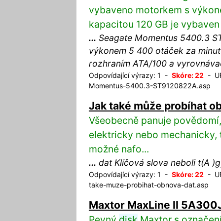
vybaveno motorkem s výkone
kapacitou 120 GB je vybaven 
...
Seagate Momentus 5400.3 ST
výkonem 5 400 otáček za minu
rozhraním ATA/100 a vyrovnáva
Odpovídající výrazy: 1 -
Skóre: 22
- UR
Momentus-5400.3-ST9120822A.asp
Jak také může probíhat ob
Všeobecně panuje povědomí, 
elektricky nebo mechanicky, tj
možné nafo...
...
dat Klíčová slova neboli t(A )
Odpovídající výrazy: 1 -
Skóre: 22
- UR
take-muze-probihat-obnova-dat.asp
Maxtor MaxLine II 5A300
Pevný
disk
Maxtor s označení