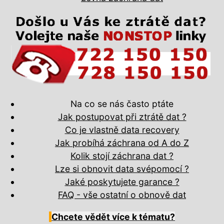
Na co se nás často ptáte
Jak postupovat při ztrátě dat ?
Co je vlastně data recovery
Jak probíhá záchrana od A do Z
Kolik stojí záchrana dat ?
Lze si obnovit data svépomocí ?
Jaké poskytujete garance ?
FAQ - vše ostatní o obnově dat
Chcete vědět více k tématu?