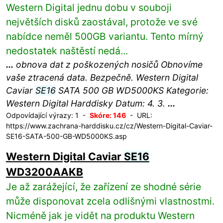
Western Digital jednu dobu v souboji
největších disků zaostával, protože ve své
nabídce neměl 500GB variantu. Tento mírný
nedostatek naštěstí nedá...
...
obnova dat z poškozených nosičů Obnovíme
vaše ztracená data. Bezpečně. Western Digital
Caviar
SE16
SATA 500 GB WD5000KS Kategorie:
Western Digital Harddisky Datum: 4. 3.
...
Odpovídající výrazy: 1 -
Skóre: 146
- URL:
https://www.zachrana-harddisku.cz/cz/Western-Digital-Caviar-
SE16-SATA-500-GB-WD5000KS.asp
Western Digital Caviar
SE16
WD3200AAKB
Je až zarážející, že zařízení ze shodné série
může disponovat zcela odlišnými vlastnostmi.
Nicméně jak je vidět na produktu Western