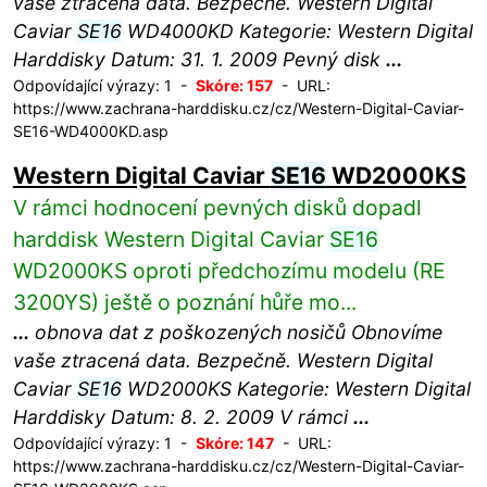
vaše ztracená data. Bezpečně. Western Digital
Caviar
SE16
WD4000KD Kategorie: Western Digital
Harddisky Datum: 31. 1. 2009 Pevný disk
...
Odpovídající výrazy: 1 -
Skóre: 157
- URL:
https://www.zachrana-harddisku.cz/cz/Western-Digital-Caviar-
SE16-WD4000KD.asp
Western Digital Caviar
SE16
WD2000KS
V rámci hodnocení pevných disků dopadl
harddisk Western Digital Caviar
SE16
WD2000KS oproti předchozímu modelu (RE
3200YS) ještě o poznání hůře mo...
...
obnova dat z poškozených nosičů Obnovíme
vaše ztracená data. Bezpečně. Western Digital
Caviar
SE16
WD2000KS Kategorie: Western Digital
Harddisky Datum: 8. 2. 2009 V rámci
...
Odpovídající výrazy: 1 -
Skóre: 147
- URL:
https://www.zachrana-harddisku.cz/cz/Western-Digital-Caviar-