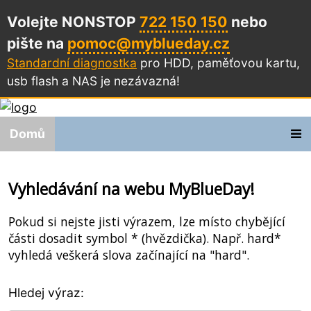
Volejte NONSTOP
722 150 150
nebo
pište na
pomoc@myblueday.cz
Standardní diagnostka
pro HDD, paměťovou kartu,
usb flash a NAS
je nezávazná!
Domů
Vyhledávání na webu MyBlueDay!
Pokud si nejste jisti výrazem, lze místo chybějící
části dosadit symbol * (hvězdička). Např. hard*
vyhledá veškerá slova začínající na "hard".
Hledej výraz: