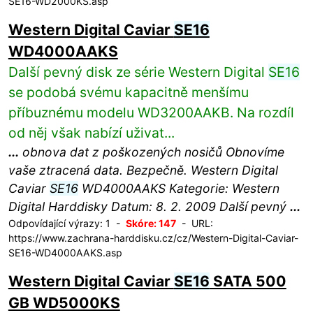
SE16-WD2000KS.asp
Western Digital Caviar
SE16
WD4000AAKS
Další pevný disk ze série Western Digital
SE16
se podobá svému kapacitně menšímu
příbuznému modelu WD3200AAKB. Na rozdíl
od něj však nabízí uživat...
...
obnova dat z poškozených nosičů Obnovíme
vaše ztracená data. Bezpečně. Western Digital
Caviar
SE16
WD4000AAKS Kategorie: Western
Digital Harddisky Datum: 8. 2. 2009 Další pevný
...
Odpovídající výrazy: 1 -
Skóre: 147
- URL:
https://www.zachrana-harddisku.cz/cz/Western-Digital-Caviar-
SE16-WD4000AAKS.asp
Western Digital Caviar
SE16
SATA 500
GB WD5000KS