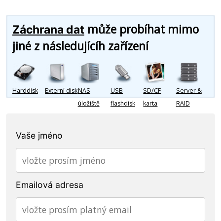
může probíhat mimo
Záchrana dat
jiné z následujícíh zařízení
Harddisk
Externí disk
NAS
USB
SD/CF
Server &
úložiště
flashdisk
karta
RAID
Vaše jméno
Emailová adresa