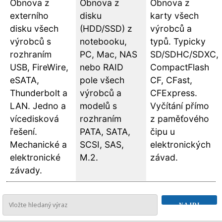
Obnova z
Obnova z
Obnova z
externího
disku
karty všech
disku všech
(HDD/SSD) z
výrobců a
výrobců s
notebooku,
typů. Typicky
rozhraním
PC, Mac, NAS
SD/SDHC/SDXC,
USB, FireWire,
nebo RAID
CompactFlash
eSATA,
pole všech
CF, CFast,
Thunderbolt a
výrobců a
CFExpress.
LAN. Jedno a
modelů s
Vyčítání přímo
vícedisková
rozhraním
z paměťového
řešení.
PATA, SATA,
čipu u
Mechanické a
SCSI, SAS,
elektronických
elektronické
M.2.
závad.
závady.