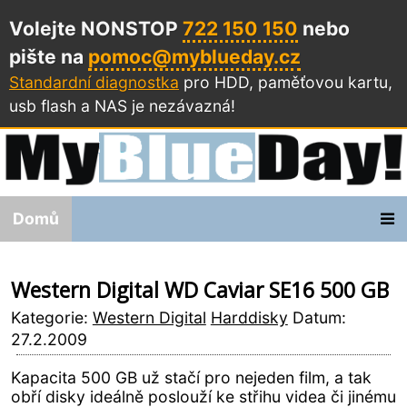
Volejte NONSTOP
722 150 150
nebo
pište na
pomoc@myblueday.cz
Standardní diagnostka
pro HDD, paměťovou kartu,
usb flash a NAS
je nezávazná!
Domů
Western Digital WD Caviar SE16 500 GB
Kategorie:
Western Digital
Harddisky
Datum:
27.2.2009
Kapacita 500 GB už stačí pro nejeden film, a tak
obří disky ideálně poslouží ke střihu videa či jinému