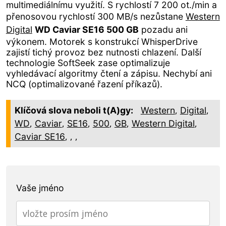
multimediálnímu využití. S rychlostí 7 200 ot./min a
přenosovou rychlostí 300 MB/s nezůstane
Western
Digital
WD Caviar SE16 500 GB
pozadu ani
výkonem. Motorek s konstrukcí WhisperDrive
zajistí tichý provoz bez nutnosti chlazení. Další
technologie SoftSeek zase optimalizuje
vyhledávací algoritmy čtení a zápisu. Nechybí ani
NCQ (optimalizované řazení příkazů).
,
,
Klíčová slova neboli t(A)gy:
Western
Digital
,
,
,
,
,
,
WD
Caviar
SE16
500
GB
Western Digital
,
,
,
Caviar SE16
Vaše jméno