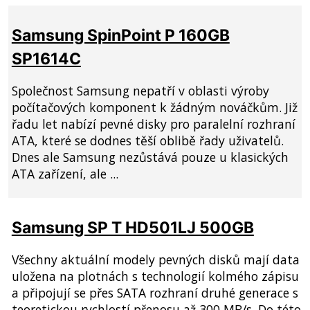
Samsung SpinPoint P 160GB
SP1614C
Společnost Samsung nepatří v oblasti výroby
počítačových komponent k žádným nováčkům. Již
řadu let nabízí pevné disky pro paralelní rozhraní
ATA, které se dodnes těší oblibě řady uživatelů.
Dnes ale Samsung nezůstává pouze u klasických
ATA zařízení, ale ...
Samsung SP T HD501LJ 500GB
Všechny aktuální modely pevných disků mají data
uložena na plotnách s technologií kolmého zápisu
a připojují se přes SATA rozhraní druhé generace s
teoretickou rychlostí přenosu až 300 MB/s. Do této