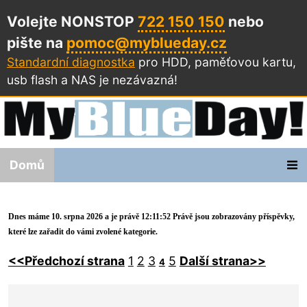
Volejte NONSTOP
722 150 150
nebo
pište na
pomoc@myblueday.cz
Standardní diagnostka
pro HDD, paměťovou kartu,
usb flash a NAS
je nezávazná!
Domů
Dnes máme 10. srpna 2026 a je právě 12:11:52 Právě jsou zobrazovány příspěvky,
které lze zařadit do vámi zvolené kategorie.
<<Předchozí strana
1
2
3
5
Další strana>>
4