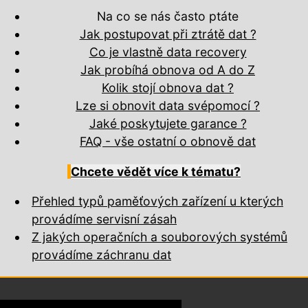
Na co se nás často ptáte
Jak postupovat při ztrátě dat ?
Co je vlastně data recovery
Jak probíhá obnova od A do Z
Kolik stojí obnova dat ?
Lze si obnovit data svépomocí ?
Jaké poskytujete garance ?
FAQ - vše ostatní o obnově dat
Chcete vědět více k tématu?
Přehled typů paměťových zařízení u kterých
provádíme servisní zásah
Z jakých operačních a souborových systémů
provádíme záchranu dat