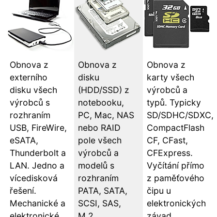
Obnova z
Obnova z
Obnova z
externího
disku
karty všech
disku všech
(HDD/SSD) z
výrobců a
výrobců s
notebooku,
typů. Typicky
rozhraním
PC, Mac, NAS
SD/SDHC/SDXC,
USB, FireWire,
nebo RAID
CompactFlash
eSATA,
pole všech
CF, CFast,
Thunderbolt a
výrobců a
CFExpress.
LAN. Jedno a
modelů s
Vyčítání přímo
vícedisková
rozhraním
z paměťového
řešení.
PATA, SATA,
čipu u
Mechanické a
SCSI, SAS,
elektronických
elektronické
M.2.
závad.