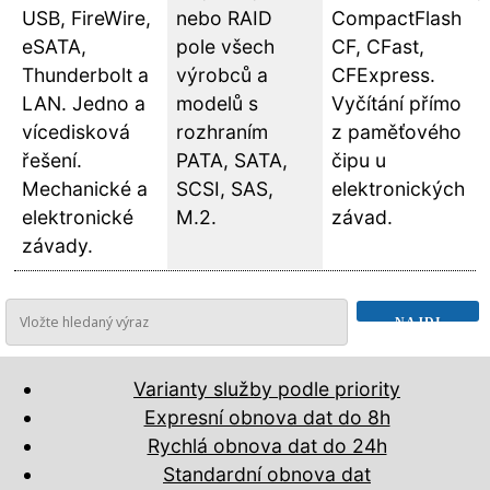
USB, FireWire,
nebo RAID
CompactFlash
eSATA,
pole všech
CF, CFast,
Thunderbolt a
výrobců a
CFExpress.
LAN. Jedno a
modelů s
Vyčítání přímo
vícedisková
rozhraním
z paměťového
řešení.
PATA, SATA,
čipu u
Mechanické a
SCSI, SAS,
elektronických
elektronické
M.2.
závad.
závady.
Varianty služby podle priority
Expresní obnova dat do 8h
Rychlá obnova dat do 24h
Standardní obnova dat