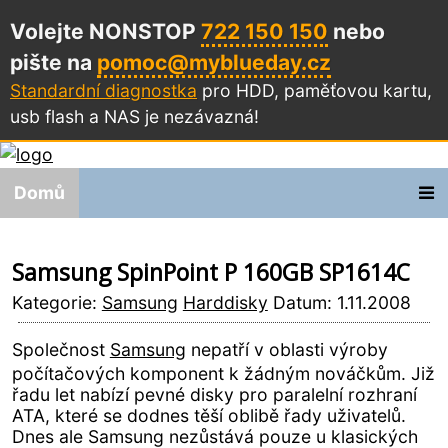
Volejte NONSTOP
722 150 150
nebo
pište na
pomoc@myblueday.cz
Standardní diagnostka
pro HDD, paměťovou kartu,
usb flash a NAS
je nezávazná!
Domů
Samsung SpinPoint P 160GB SP1614C
Kategorie:
Samsung
Harddisky
Datum: 1.11.2008
Společnost
Samsung
nepatří v oblasti výroby
počítačových komponent k žádným nováčkům. Již
řadu let nabízí pevné disky pro paralelní rozhraní
ATA, které se dodnes těší oblibě řady uživatelů.
Dnes ale Samsung nezůstává pouze u klasických