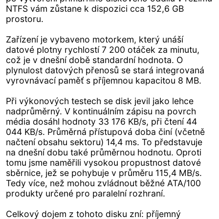
NTFS vám zůstane k dispozici cca 152,6 GB
prostoru.
Zařízení je vybaveno motorkem, který unáší
datové plotny rychlostí 7 200 otáček za minutu,
což je v dnešní době standardní hodnota. O
plynulost datových přenosů se stará integrovaná
vyrovnávací paměť s příjemnou kapacitou 8 MB.
Při výkonových testech se disk jevil jako lehce
nadprůměrný. V kontinuálním zápisu na povrch
média dosáhl hodnoty 33 176 KB/s, při čtení 44
044 KB/s. Průměrná přístupová doba činí (včetně
načtení obsahu sektoru) 14,4 ms. To představuje
na dnešní dobu také průměrnou hodnotu. Oproti
tomu jsme naměřili vysokou propustnost datové
sběrnice, jež se pohybuje v průměru 115,4 MB/s.
Tedy více, než mohou zvládnout běžné ATA/100
produkty určené pro paralelní rozhraní.
Celkový dojem z tohoto disku zní: příjemný