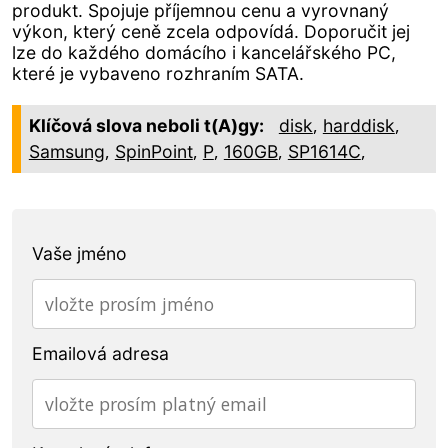
produkt. Spojuje příjemnou cenu a vyrovnaný
výkon, který ceně zcela odpovídá. Doporučit jej
lze do každého domácího i kancelářského PC,
které je vybaveno rozhraním SATA.
,
,
Klíčová slova neboli t(A)gy:
disk
harddisk
,
,
,
,
,
Samsung
SpinPoint
P
160GB
SP1614C
Vaše jméno
Emailová adresa