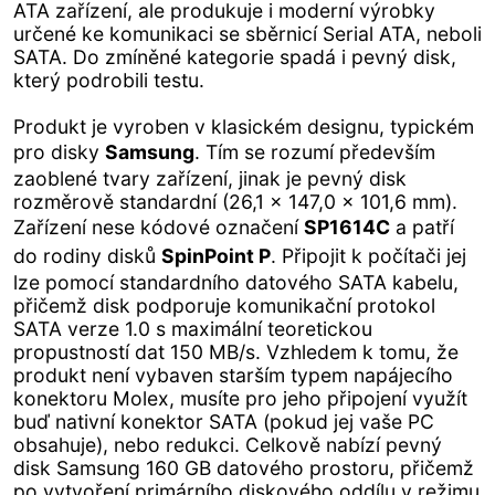
ATA zařízení, ale produkuje i moderní výrobky
určené ke komunikaci se sběrnicí Serial ATA, neboli
SATA. Do zmíněné kategorie spadá i pevný disk,
který podrobili testu.
Produkt je vyroben v klasickém designu, typickém
pro disky
Samsung
. Tím se rozumí především
zaoblené tvary zařízení, jinak je pevný disk
rozměrově standardní (26,1 x 147,0 x 101,6 mm).
Zařízení nese kódové označení
SP1614C
a patří
do rodiny disků
SpinPoint P
. Připojit k počítači jej
lze pomocí standardního datového SATA kabelu,
přičemž disk podporuje komunikační protokol
SATA verze 1.0 s maximální teoretickou
propustností dat 150 MB/s. Vzhledem k tomu, že
produkt není vybaven starším typem napájecího
konektoru Molex, musíte pro jeho připojení využít
buď nativní konektor SATA (pokud jej vaše PC
obsahuje), nebo redukci. Celkově nabízí pevný
disk Samsung 160 GB datového prostoru, přičemž
po vytvoření primárního diskového oddílu v režimu