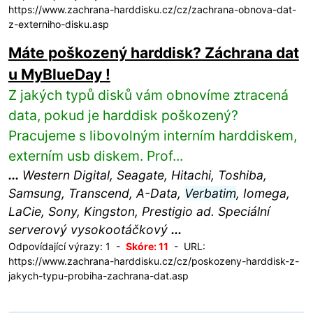
https://www.zachrana-harddisku.cz/cz/zachrana-obnova-dat-
z-externiho-disku.asp
Máte poškozený harddisk? Záchrana dat
u MyBlueDay !
Z jakých typů disků vám obnovíme ztracená
data, pokud je harddisk poškozený?
Pracujeme s libovolným interním harddiskem,
externím usb diskem. Prof...
...
Western Digital, Seagate, Hitachi, Toshiba,
Samsung, Transcend, A-Data,
Verbatim
, Iomega,
LaCie, Sony, Kingston, Prestigio ad. Speciální
serverový vysokootáčkový
...
Odpovídající výrazy: 1 -
Skóre: 11
- URL:
https://www.zachrana-harddisku.cz/cz/poskozeny-harddisk-z-
jakych-typu-probiha-zachrana-dat.asp