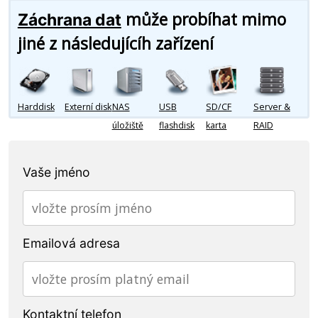
může probíhat mimo
Záchrana dat
jiné z následujícíh zařízení
Harddisk
Externí disk
NAS
USB
SD/CF
Server &
úložiště
flashdisk
karta
RAID
Vaše jméno
Emailová adresa
Kontaktní telefon