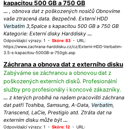
kapacitou 500 GB a 750 GB
...
, obnova dat z poškozených nosičů Obnovíme
vaše ztracená data. Bezpečně. Externí HDD
Verbatim
3,5palce s kapacitou 500 GB a 750 GB
Kategorie: Externí disky Harddisky
...
Odpovídající výrazy: 1 -
Skóre: 83
- URL:
https://www.zachrana-harddisku.cz/cz/Externi-HDD-Verbatim-
3.5-s-kapacitou-500GB-a-750gb.asp
Záchrana a obnova dat z externího disku
Zabýváme se záchranou a obnovou dat z
poškozených externích disků. Profesionální
služby pro profesionály i koncové zákazníky.
...
z kterých probíhá na našem pracovišti záchrana
dat patří Toshiba, Samsung, A-Data,
Verbatim
,
Transcend, LaCie, Prestigio atd. Ztráta dat na
externím disku může být
...
Odpovídající výrazy: 1 -
Skóre: 12
- URL: