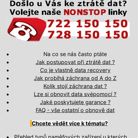
Na co se nás často ptáte
Jak postupovat při ztrátě dat ?
Co je vlastně data recovery
Jak probíhá záchrana od A do Z
Kolik stojí záchrana dat ?
Lze si obnovit data svépomocí ?
Jaké poskytujete garance ?
FAQ - vše ostatní o obnově dat
Chcete vědět více k tématu?
Přehled typů paměťových zařízení u kterých