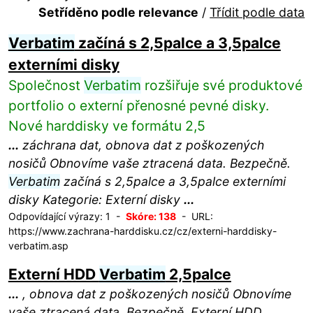
Setříděno podle relevance
/
Třídit podle data
Verbatim
začíná s 2,5palce a 3,5palce
externími disky
Společnost
Verbatim
rozšiřuje své produktové
portfolio o externí přenosné pevné disky.
Nové harddisky ve formátu 2,5
...
záchrana dat, obnova dat z poškozených
nosičů Obnovíme vaše ztracená data. Bezpečně.
Verbatim
začíná s 2,5palce a 3,5palce externími
disky Kategorie: Externí disky
...
Odpovídající výrazy: 1 -
Skóre: 138
- URL:
https://www.zachrana-harddisku.cz/cz/externi-harddisky-
verbatim.asp
Externí HDD
Verbatim
2,5palce
...
, obnova dat z poškozených nosičů Obnovíme
vaše ztracená data. Bezpečně. Externí HDD