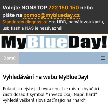
Volejte NONSTOP
722 150 150
nebo
pište na
pomoc@myblueday.cz
Standardní diagnostka
pro HDD, paměťovou kartu,
usb flash a NAS
je nezávazná!
Domů
Vyhledávání na webu MyBlueDay!
Pokud si nejste jisti výrazem, lze místo chybějící
části dosadit symbol * (hvězdička). Např. hard*
vyhledá veškerá slova začínající na "hard".