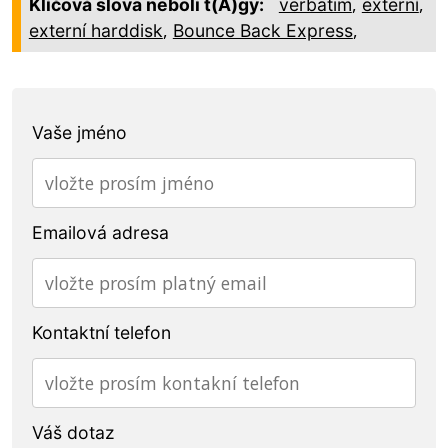
,
,
Klíčová slova neboli t(A)gy:
verbatim
externí
,
,
externí harddisk
Bounce Back Express
Vaše jméno
Emailová adresa
Kontaktní telefon
Váš dotaz