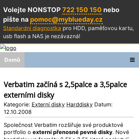
Volejte NONSTOP
722 150 150
nebo
pište na
pomoc@myblueday.cz
Standardní diagnostka
pro HDD, paměťovou kartu,
usb flash a NAS
je nezávazná!
Domů
Verbatim začíná s 2,5palce a 3,5palce
externími disky
Kategorie:
Externí disky
Harddisky
Datum:
12.10.2008
Společnost Verbatim rozšiřuje své produktové
portfolio o
externí přenosné pevné disky
. Nové