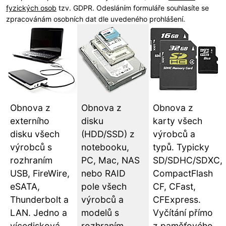
fyzických osob
tzv. GDPR. Odesláním formuláře souhlasíte se
zpracovánám osobních dat dle uvedeného prohlášení.
Obnova z
Obnova z
Obnova z
externího
disku
karty všech
disku všech
(HDD/SSD) z
výrobců a
výrobců s
notebooku,
typů. Typicky
rozhraním
PC, Mac, NAS
SD/SDHC/SDXC,
USB, FireWire,
nebo RAID
CompactFlash
eSATA,
pole všech
CF, CFast,
Thunderbolt a
výrobců a
CFExpress.
LAN. Jedno a
modelů s
Vyčítání přímo
vícedisková
rozhraním
z paměťového