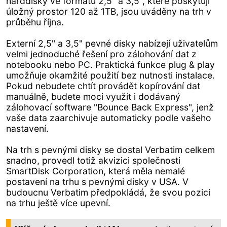
harddisky ve formátu 2,5" a 3,5", které poskytují
úložný prostor 120 až 1TB, jsou uváděny na trh v
průběhu října.
Externí 2,5" a 3,5" pevné disky nabízejí uživatelům
velmi jednoduché řešení pro zálohování dat z
notebooku nebo PC. Praktická funkce plug & play
umožňuje okamžité použití bez nutnosti instalace.
Pokud nebudete chtít provádět kopírování dat
manuálně, budete moci využít i dodávaný
zálohovací software "Bounce Back Express", jenž
vaše data zaarchivuje automaticky podle vašeho
nastavení.
Na trh s pevnými disky se dostal Verbatim celkem
snadno, provedl totiž akvizici společnosti
SmartDisk Corporation, která měla nemalé
postavení na trhu s pevnými disky v USA. V
budoucnu Verbatim předpokládá, že svou pozici
na trhu ještě více upevní.