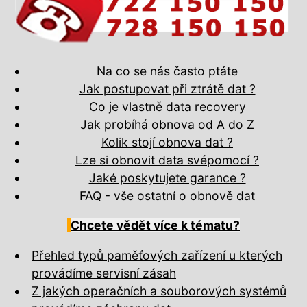
Na co se nás často ptáte
Jak postupovat při ztrátě dat ?
Co je vlastně data recovery
Jak probíhá obnova od A do Z
Kolik stojí obnova dat ?
Lze si obnovit data svépomocí ?
Jaké poskytujete garance ?
FAQ - vše ostatní o obnově dat
Chcete vědět více k tématu?
Přehled typů paměťových zařízení u kterých
provádíme servisní zásah
Z jakých operačních a souborových systémů