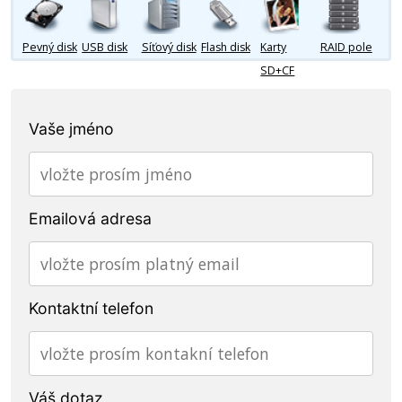
Pevný disk
USB disk
Síťový disk
Flash disk
Karty
RAID pole
SD+CF
Vaše jméno
Emailová adresa
Kontaktní telefon
Váš dotaz