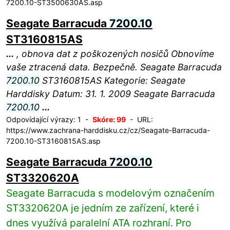
7200.10-ST3500630AS.asp
Seagate Barracuda
7200.10
ST3160815AS
...
, obnova dat z poškozených nosičů Obnovíme
vaše ztracená data. Bezpečně. Seagate Barracuda
7200.10
ST3160815AS Kategorie: Seagate
Harddisky Datum: 31. 1. 2009 Seagate Barracuda
7200.10
...
Odpovídající výrazy: 1 -
Skóre: 99
- URL:
https://www.zachrana-harddisku.cz/cz/Seagate-Barracuda-
7200.10-ST3160815AS.asp
Seagate Barracuda
7200.10
ST3320620A
Seagate Barracuda s modelovým označením
ST3320620A je jedním ze zařízení, které i
dnes využívá paralelní ATA rozhraní. Pro