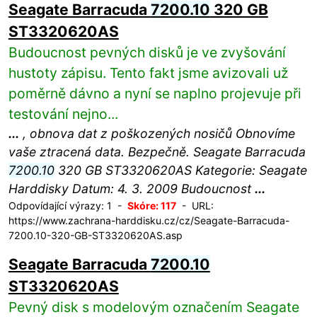
Seagate Barracuda
7200.10
320 GB
ST3320620AS
Budoucnost pevných disků je ve zvyšování
hustoty zápisu. Tento fakt jsme avizovali už
poměrně dávno a nyní se naplno projevuje při
testování nejno...
...
, obnova dat z poškozených nosičů Obnovíme
vaše ztracená data. Bezpečně. Seagate Barracuda
7200.10
320 GB ST3320620AS Kategorie: Seagate
Harddisky Datum: 4. 3. 2009 Budoucnost
...
Odpovídající výrazy: 1 -
Skóre: 117
- URL:
https://www.zachrana-harddisku.cz/cz/Seagate-Barracuda-
7200.10-320-GB-ST3320620AS.asp
Seagate Barracuda
7200.10
ST3320620AS
Pevný disk s modelovým označením Seagate