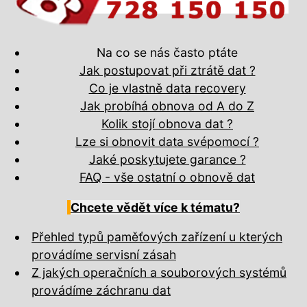
Na co se nás často ptáte
Jak postupovat při ztrátě dat ?
Co je vlastně data recovery
Jak probíhá obnova od A do Z
Kolik stojí obnova dat ?
Lze si obnovit data svépomocí ?
Jaké poskytujete garance ?
FAQ - vše ostatní o obnově dat
Chcete vědět více k tématu?
Přehled typů paměťových zařízení u kterých
provádíme servisní zásah
Z jakých operačních a souborových systémů
provádíme záchranu dat