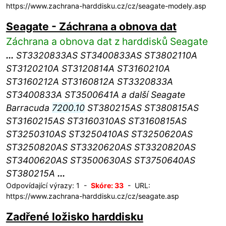
https://www.zachrana-harddisku.cz/cz/seagate-modely.asp
Seagate - Záchrana a obnova dat
Záchrana a obnova dat z harddisků Seagate
...
ST3320833AS ST3400833AS ST3802110A
ST3120210A ST3120814A ST3160210A
ST3160212A ST3160812A ST3320833A
ST3400833A ST3500641A a další Seagate
Barracuda
7200.10
ST380215AS ST380815AS
ST3160215AS ST3160310AS ST3160815AS
ST3250310AS ST3250410AS ST3250620AS
ST3250820AS ST3320620AS ST3320820AS
ST3400620AS ST3500630AS ST3750640AS
ST380215A
...
Odpovídající výrazy: 1 -
Skóre: 33
- URL:
https://www.zachrana-harddisku.cz/cz/seagate.asp
Zadřené ložisko harddisku