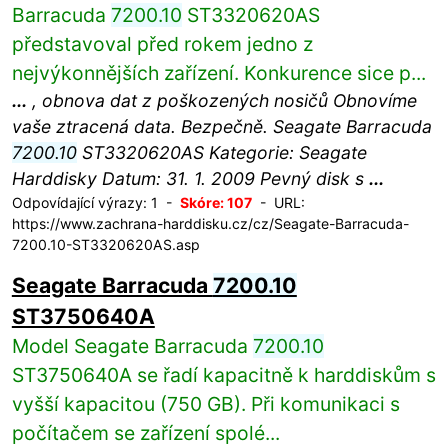
Barracuda
7200.10
ST3320620AS
představoval před rokem jedno z
nejvýkonnějších zařízení. Konkurence sice p...
...
, obnova dat z poškozených nosičů Obnovíme
vaše ztracená data. Bezpečně. Seagate Barracuda
7200.10
ST3320620AS Kategorie: Seagate
Harddisky Datum: 31. 1. 2009 Pevný disk s
...
Odpovídající výrazy: 1 -
Skóre: 107
- URL:
https://www.zachrana-harddisku.cz/cz/Seagate-Barracuda-
7200.10-ST3320620AS.asp
Seagate Barracuda
7200.10
ST3750640A
Model Seagate Barracuda
7200.10
ST3750640A se řadí kapacitně k harddiskům s
vyšší kapacitou (750 GB). Při komunikaci s
počítačem se zařízení spolé...