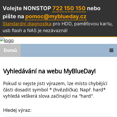
Volejte NONSTOP
722 150 150
nebo
pište na
pomoc@myblueday.cz
Standardní diagnostka
pro HDD, paměťovou kartu,
usb flash a NAS
je nezávazná!
Domů
Vyhledávání na webu MyBlueDay!
Pokud si nejste jisti výrazem, lze místo chybějící
části dosadit symbol * (hvězdička). Např. hard*
vyhledá veškerá slova začínající na "hard".
Hledej výraz: