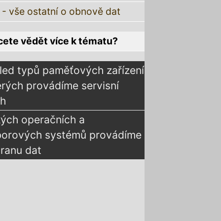
 - vše ostatní o obnově dat
ete vědět více k tématu?
led typů paměťových zařízení
erých provádíme servisní
ah
kých operačních a
borových systémů provádíme
ranu dat