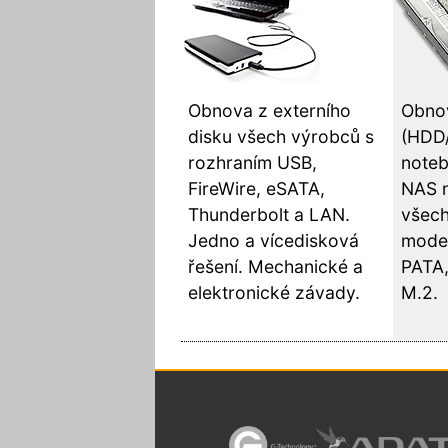
Obnova z externího
Obnov
disku všech výrobců s
(HDD
rozhraním USB,
noteb
FireWire, eSATA,
NAS 
Thunderbolt a LAN.
všech
Jedno a vícedisková
model
řešení. Mechanické a
PATA,
elektronické závady.
M.2.