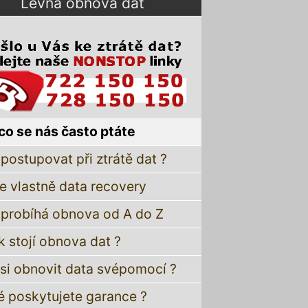
Levná obnova dat
co se nás často ptáte
postupovat při ztrátě dat ?
je vlastně data recovery
 probíhá obnova od A do Z
k stojí obnova dat ?
 si obnovit data svépomocí ?
é poskytujete garance ?