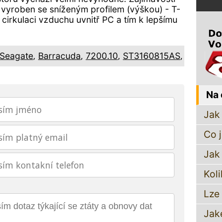
e vyroben se sníženým profilem (výškou) - T-
cirkulaci vzduchu uvnitř PC a tím k lepšímu
,
,
,
,
Seagate
Barracuda
7200.10
ST3160815AS
Na 
Jak 
Co 
Jak
Koli
Lze
Jak