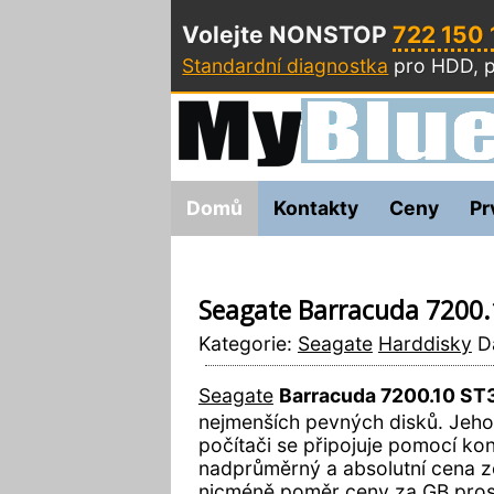
Volejte NONSTOP
722 150
Standardní diagnostka
pro HDD, p
Domů
Kontakty
Ceny
Pr
Seagate Barracuda 7200
Kategorie:
Seagate
Harddisky
Da
Seagate
Barracuda 7200.10 S
nejmenších pevných disků. Jeho
počítači se připojuje pomocí ko
nadprůměrný a absolutní cena ze
nicméně poměr ceny za GB prost