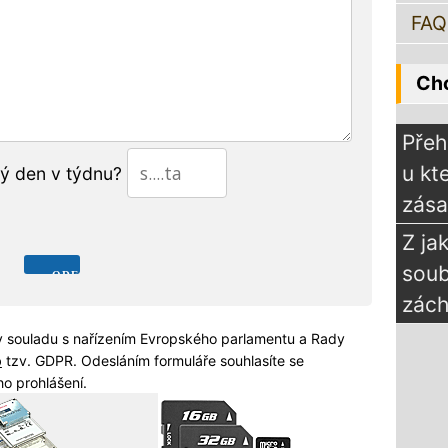
FAQ
Chc
Přeh
u kt
tý den v týdnu?
zás
Z ja
sou
zách
 souladu s nařízením Evropského parlamentu a Rady
b
tzv. GDPR. Odesláním formuláře souhlasíte se
o prohlášení.