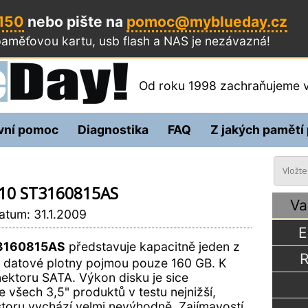
 150
nebo pište na
pomoc@myblueday.cz
aměťovou kartu, usb flash a NAS
je nezávazná!
Od roku 1998 zachraňujeme v
vní pomoc
Diagnostika
FAQ
Z jakých pamětí
.10 ST3160815AS
Va
tum: 31.1.2009
E
T3160815AS
představuje kapacitně jeden z
R
 datové plotny pojmou pouze 160 GB. K
nektoru SATA. Výkon disku je sice
 všech 3,5" produktů v testu nejnižší,
oru vychází velmi nevýhodně. Zajímavostí