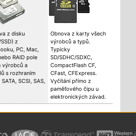
a z disku
Obnova z karty všech
/SSD) z
výrobců a typů.
ooku, PC, Mac,
Typicky
nebo RAID pole
SD/SDHC/SDXC,
 výrobců a
CompactFlash CF,
ů s rozhraním
CFast, CFExpress.
 SATA, SCSI, SAS,
Vyčítání přímo z
paměťového čipu u
elektronických závad.