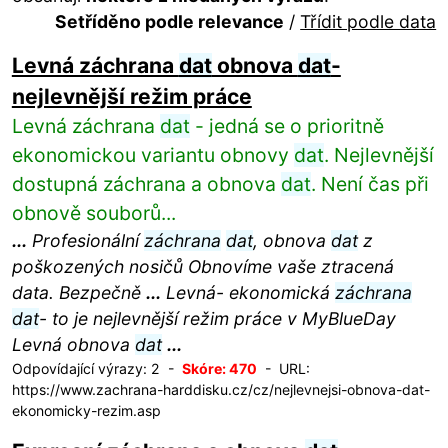
Setříděno podle relevance
/
Třídit podle data
Levná záchrana
dat
obnova
dat
-
nejlevnější režim práce
Levná záchrana
dat
- jedná se o prioritně
ekonomickou variantu obnovy
dat
. Nejlevnější
dostupná záchrana a obnova
dat
. Není čas při
obnově souborů...
...
Profesionální
záchrana
dat
, obnova
dat
z
poškozených nosičů Obnovíme vaše ztracená
data. Bezpečně
...
Levná- ekonomická
záchrana
dat
- to je nejlevnější režim práce v MyBlueDay
Levná obnova
dat
...
Odpovídající výrazy: 2 -
Skóre: 470
- URL:
https://www.zachrana-harddisku.cz/cz/nejlevnejsi-obnova-dat-
ekonomicky-rezim.asp