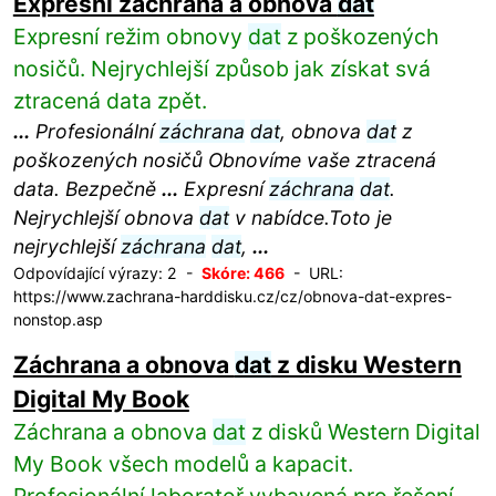
Expresní záchrana a obnova
dat
Expresní režim obnovy
dat
z poškozených
nosičů. Nejrychlejší způsob jak získat svá
ztracená data zpět.
...
Profesionální
záchrana
dat
, obnova
dat
z
poškozených nosičů Obnovíme vaše ztracená
data. Bezpečně
...
Expresní
záchrana
dat
.
Nejrychlejší obnova
dat
v nabídce.Toto je
nejrychlejší
záchrana
dat
,
...
Odpovídající výrazy: 2 -
Skóre: 466
- URL:
https://www.zachrana-harddisku.cz/cz/obnova-dat-expres-
nonstop.asp
Záchrana a obnova
dat
z disku Western
Digital My Book
Záchrana a obnova
dat
z disků Western Digital
My Book všech modelů a kapacit.