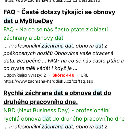
https://www.zachrana-harddisku.cz/cz/default.asp
FAQ - Časté dotazy týkající se obnovy
dat
u MyBlueDay
FAQ - Na co se nás často ptáte z oblasti
záchrany a obnovy
dat
...
Profesionální
záchrana
dat
, obnova
dat
z
poškozených nosičů Obnovíme vaše ztracená
data. Bezpečně
...
FAQ- na co se nás často ptáte a
co byste měli vědět I když je
...
Odpovídající výrazy: 2 -
Skóre: 446
- URL:
https://www.zachrana-harddisku.cz/cz/faq.asp
Rychlá záchrana
dat
a obnova
dat
do
druhého pracovního dne.
NBD (Next Business Day) - profesionální
rychlá obnova
dat
do druhého pracovního dne
...
Profesionální
záchrana
dat
, obnova
dat
z