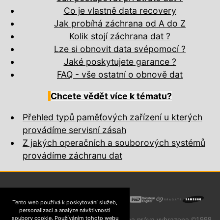
Co je vlastně data recovery
Jak probíhá záchrana od A do Z
Kolik stojí záchrana dat ?
Lze si obnovit data svépomocí ?
Jaké poskytujete garance ?
FAQ - vše ostatní o obnově dat
Chcete vědět více k tématu?
Přehled typů paměťových zařízení u kterých
provádíme servisní zásah
Z jakých operačních a souborových systémů
provádíme záchranu dat
Tento web používá k poskytování služeb,
personalizaci a analýze návštivnosti
soubory cookie. Používáním tohoto webu
Přebírání obsahu zakázáno. Všechna práva vyhrazena ©1998-