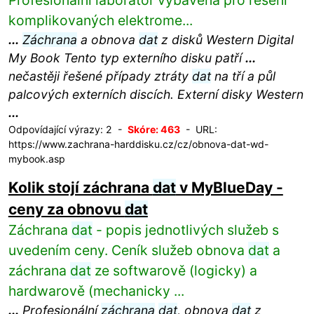
Profesionální laboratoř vybavená pro řešení
komplikovaných elektrome...
...
Záchrana
a obnova
dat
z disků Western Digital
My Book Tento typ externího disku patří
...
nečastěji řešené případy ztráty
dat
na tří a půl
palcových externích discích. Externí disky Western
...
Odpovídající výrazy: 2 -
Skóre: 463
- URL:
https://www.zachrana-harddisku.cz/cz/obnova-dat-wd-
mybook.asp
Kolik stojí záchrana
dat
v MyBlueDay -
ceny za obnovu
dat
Záchrana
dat
- popis jednotlivých služeb s
uvedením ceny. Ceník služeb obnova
dat
a
záchrana
dat
ze softwarově (logicky) a
hardwarově (mechanicky ...
...
Profesionální
záchrana
dat
, obnova
dat
z