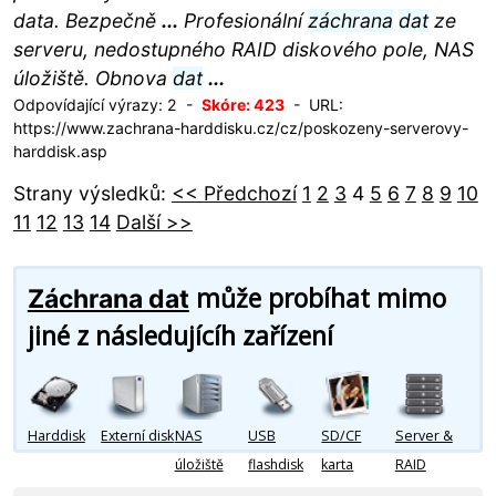
data. Bezpečně
...
Profesionální
záchrana
dat
ze
serveru, nedostupného RAID diskového pole, NAS
úložiště. Obnova
dat
...
Odpovídající výrazy: 2 -
Skóre: 423
- URL:
https://www.zachrana-harddisku.cz/cz/poskozeny-serverovy-
harddisk.asp
Strany výsledků:
<< Předchozí
1
2
3
4
5
6
7
8
9
10
11
12
13
14
Další >>
může probíhat mimo
Záchrana dat
jiné z následujícíh zařízení
Harddisk
Externí disk
NAS
USB
SD/CF
Server &
úložiště
flashdisk
karta
RAID