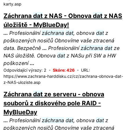
karty.asp
Záchrana
dat
z NAS - Obnova
dat
z NAS
úložiště - MyBlueDay!
...
Profesionální
záchrana
dat
, obnova
dat
z
poškozených nosičů Obnovíme vaše ztracená
data. Bezpečně
...
Profesionální
záchrana
dat
ze
NAS úložiště. Obnova
dat
z NASu při SW a HW
poškození
...
Odpovídající výrazy: 2 -
Skóre: 426
- URL:
https://www.zachrana-harddisku.cz/cz/zachrana-obnova-dat-
z-NAS-uloziste.asp
Záchrana
dat
ze serveru - obnova
souborů z diskového pole RAID -
MyBlueDay
...
Profesionální
záchrana
dat
, obnova
dat
z
poškozených nosičů Obnovíme vaše ztracená