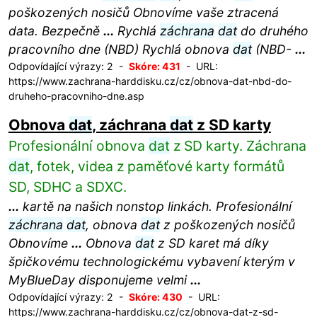
poškozených nosičů Obnovíme vaše ztracená
data. Bezpečně
...
Rychlá
záchrana
dat
do druhého
pracovního dne (NBD) Rychlá obnova
dat
(NBD-
...
Odpovídající výrazy: 2 -
Skóre: 431
- URL:
https://www.zachrana-harddisku.cz/cz/obnova-dat-nbd-do-
druheho-pracovniho-dne.asp
Obnova
dat
, záchrana
dat
z SD karty
Profesionální obnova
dat
z SD karty. Záchrana
dat
, fotek, videa z paměťové karty formátů
SD, SDHC a SDXC.
...
kartě na našich nonstop linkách. Profesionální
záchrana
dat
, obnova
dat
z poškozených nosičů
Obnovíme
...
Obnova
dat
z SD karet má díky
špičkovému technologickému vybavení kterým v
MyBlueDay disponujeme velmi
...
Odpovídající výrazy: 2 -
Skóre: 430
- URL:
https://www.zachrana-harddisku.cz/cz/obnova-dat-z-sd-