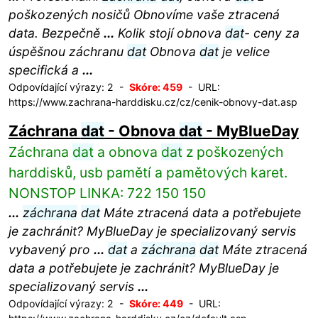
poškozených nosičů Obnovíme vaše ztracená
data. Bezpečně
...
Kolik stojí obnova
dat
- ceny za
úspěšnou záchranu
dat
Obnova
dat
je velice
specifická a
...
Odpovídající výrazy: 2 -
Skóre: 459
- URL:
https://www.zachrana-harddisku.cz/cz/cenik-obnovy-dat.asp
Záchrana
dat
- Obnova
dat
- MyBlueDay
Záchrana
dat
a obnova
dat
z poškozených
harddisků, usb pamětí a pamětových karet.
NONSTOP LINKA: 722 150 150
...
záchrana
dat
Máte ztracená data a potřebujete
je zachránit? MyBlueDay je specializovaný servis
vybavený pro
...
dat
a
záchrana
dat
Máte ztracená
data a potřebujete je zachránit? MyBlueDay je
specializovaný servis
...
Odpovídající výrazy: 2 -
Skóre: 449
- URL: