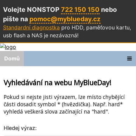
Volejte NONSTOP
722 150 150
nebo
pište na
pomoc@myblueday.cz
Standardní diagnostka
pro HDD, paměťovou kartu,
usb flash a NAS
je nezávazná!
Domů
Vyhledávání na webu MyBlueDay!
Pokud si nejste jisti výrazem, lze místo chybějící
části dosadit symbol * (hvězdička). Např. hard*
vyhledá veškerá slova začínající na "hard".
Hledej výraz: