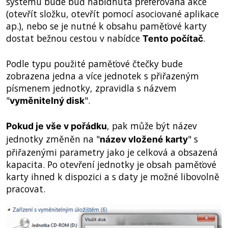
systému bude buď nabídnuta preferovaná akce
(otevřít složku, otevřít pomocí asociované aplikace
ap.), nebo se je nutné k obsahu paměťové karty
dostat bežnou cestou v nabídce
.
Tento počítač
Podle typu použité paměťové čtečky bude
zobrazena jedna a více jednotek s přiřazeným
písmenem jednotky, zpravidla s názvem
"
".
vyměnitelný disk
, pak může být název
Pokud je vše v pořádku
jednotky změněn na "
" s
název vložené karty
přiřazenými parametry jako je celková a obsazená
kapacita. Po otevření jednotky je obsah paměťové
karty ihned k dispozici a s daty je možné libovolně
pracovat.