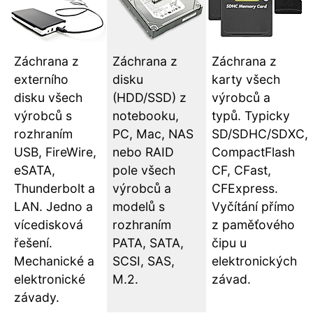
Záchrana z
Záchrana z
Záchrana z
externího
disku
karty všech
disku všech
(HDD/SSD) z
výrobců a
výrobců s
notebooku,
typů. Typicky
rozhraním
PC, Mac, NAS
SD/SDHC/SDXC,
USB, FireWire,
nebo RAID
CompactFlash
eSATA,
pole všech
CF, CFast,
Thunderbolt a
výrobců a
CFExpress.
LAN. Jedno a
modelů s
Vyčítání přímo
vícedisková
rozhraním
z paměťového
řešení.
PATA, SATA,
čipu u
Mechanické a
SCSI, SAS,
elektronických
elektronické
M.2.
závad.
závady.