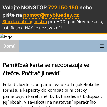
Volejte NONSTOP
722 150 150
nebo
pište na
pomoc@myblueday.cz
Standardní diagnostka
pro HDD, paměťovou kartu,
usb flash a NAS
je nezávazná!
Domů
Paměťová karta se nezobrazuje ve
čtečce. Počítač ji nevidí
Pokud vložíte svou paměťovou kartu jakéhokoliv
a kapacity do kompatibilní čtečky
formátu
paměťových karet, měl by být následně k dispozici
její obsah. V závislosti na nastavení operačního