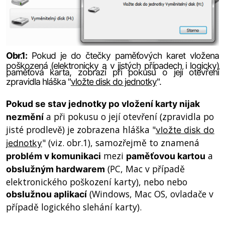
Obr.1:
Pokud je do čtečky paměťových karet vložena
poškozená (elektronicky a v jistých případech i logicky)
paměťová karta, zobrazí při pokusu o její otevření
zpravidla hláška "
vložte disk do jednotky
".
Pokud se stav jednotky po vložení karty nijak
a při pokusu o její otevření (zpravidla po
nezmění
jisté prodlevě) je zobrazena hláška "
vložte disk do
" (viz. obr.1), samozřejmě to znamená
jednotky
mezi
a
problém v komunikaci
paměťovou kartou
(PC, Mac v případě
obslužným hardwarem
elektronického poškození karty), nebo nebo
(Windows, Mac OS, ovladače v
obslužnou aplikací
případě logického slehání karty).