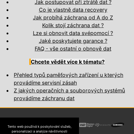
Jak postupovat při ztrátě dat ?
Co je vlastně data recovery
Jak probíhá záchrana od A do Z
Kolik stojí záchrana dat ?
Lze si obnovit data svépomocí ?
Jaké poskytujete garance ?
FAQ - vše ostatní o obnově dat
Chcete vědět více k tématu?
Přehled typů paměťových zařízení u kterých
provádíme servisní zásah
Z jakých operačních a souborových systémů
provádíme záchranu dat
Tento web používá k poskytování služeb,
personalizaci a analýze návštivnosti