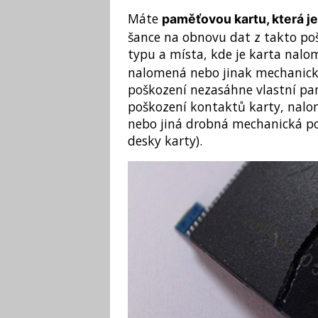
Máte
paměťovou kartu, která j
šance na obnovu dat z takto poš
typu a místa, kde je karta nal
nalomená nebo jinak mechanick
poškození nezasáhne vlastní pamě
poškození kontaktů karty, nalom
nebo jiná drobná mechanická po
desky karty).