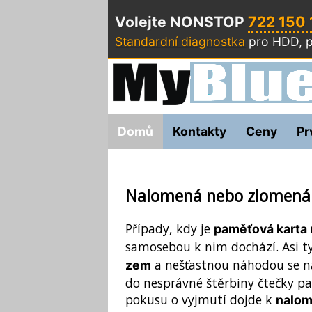
Volejte NONSTOP
722 150
Standardní diagnostka
pro HDD, p
Domů
Kontakty
Ceny
Pr
Nalomená nebo zlomená
Případy, kdy je
paměťová karta
samosebou k nim dochází. Asi ty
a nešťastnou náhodou se na
zem
do nesprávné štěrbiny čtečky p
pokusu o vyjmutí dojde k
nalom