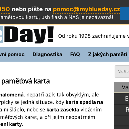
 150
nebo pište na
pomoc@myblueday.cz
aměťovou kartu, usb flash a NAS
je nezávazná!
Od roku 1998 zachraňujeme v
vní pomoc
Diagnostika
FAQ
Z jakých pamětí
 paměťová karta
Va
, nepatří až k tak obvyklým, ale
 nalomená
E
picky se jedná situace, kdy
karta spadla na
R
 ní šláplo, nebo se
vložením
karta zasekla
aměťových karet, a při jejím neopatrném
.
ení karty