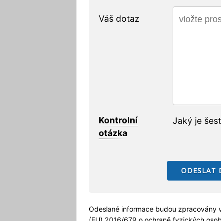
Váš dotaz
Kontrolní
Jaký je šes
otázka
Odeslané informace budou zpracovány v
(EU) 2016/679 o
ochraně fyzických oso