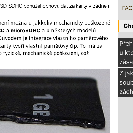
u SD, SDHC bohužel
obnovu dat za karty
v žádném
FAQ
ení možná u jakkoliv mechanicky poškozené
Chc
a
a u některých modelů
SD
microSDHC
 Důvodem je integrace vlastního paměťového
Přeh
 karty tvoří vlastní paměťový čip. To má za
u kt
o fyzické, mechanické poškození, což
zás
Z ja
sou
zách