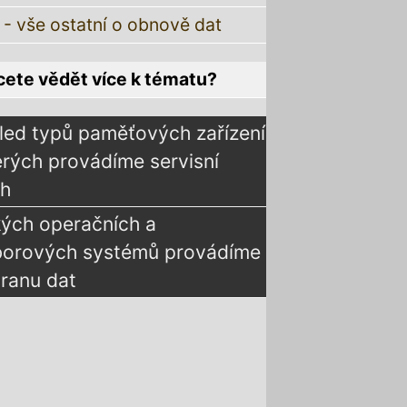
 - vše ostatní o obnově dat
ete vědět více k tématu?
led typů paměťových zařízení
erých provádíme servisní
ah
kých operačních a
borových systémů provádíme
ranu dat