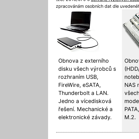
zpracovánám osobních dat dle uvedenéh
Obnova z externího
Obnov
disku všech výrobců s
(HDD
rozhraním USB,
noteb
FireWire, eSATA,
NAS 
Thunderbolt a LAN.
všech
Jedno a vícedisková
model
řešení. Mechanické a
PATA,
elektronické závady.
M.2.