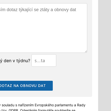
tý den v týdnu?
 souladu s nařízením Evropského parlamentu a Rady
b
tzv. GDPR. Odesláním formuláře souhlasíte se