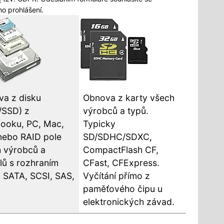
o prohlášení.
a z disku
Obnova z karty všech
/SSD) z
výrobců a typů.
ooku, PC, Mac,
Typicky
nebo RAID pole
SD/SDHC/SDXC,
 výrobců a
CompactFlash CF,
ů s rozhraním
CFast, CFExpress.
 SATA, SCSI, SAS,
Vyčítání přímo z
paměťového čipu u
elektronických závad.