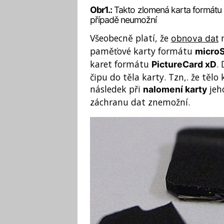
Obr1.:
Takto zlomená karta formát
případě neumožní
Všeobecně platí, že
n
obnova dat
paměťové karty formátu
micro
karet formátu
.
PictureCard xD
čipu do těla karty. Tzn,. že tělo
následek při
jeh
nalomení karty
záchranu dat znemožní.