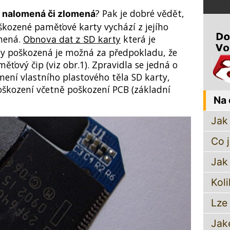
? Pak je dobré vědět,
e nalomená či zlomená
kozené paměťové karty vychází z jejího
omená.
která je
Obnova dat z SD karty
y poškozená je možná za předpokladu, že
ťový čip (viz obr.1). Zpravidla se jedná o
ení vlastního plastového těla SD karty,
škození včetně poškození PCB (základní
Na 
Jak 
Co 
Jak
Koli
Lze
Jak