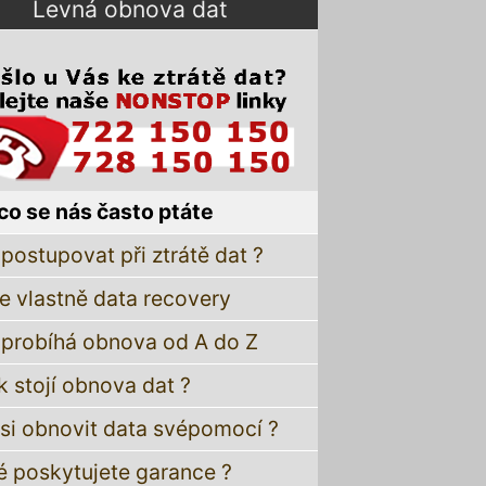
Levná obnova dat
co se nás často ptáte
postupovat při ztrátě dat ?
je vlastně data recovery
 probíhá obnova od A do Z
k stojí obnova dat ?
 si obnovit data svépomocí ?
é poskytujete garance ?