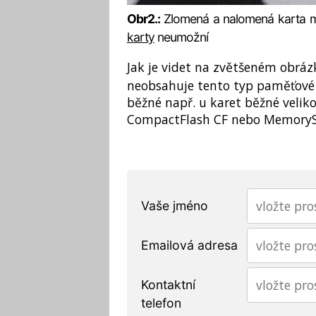
Obr2.:
Zlomená a nalomená karta 
karty
neumožní
Jak je videt na zvětšeném obráz
neobsahuje tento typ paměťové k
běžné např. u karet běžné veliko
CompactFlash CF nebo MemoryS
Vaše jméno
Emailová adresa
Kontaktní
telefon