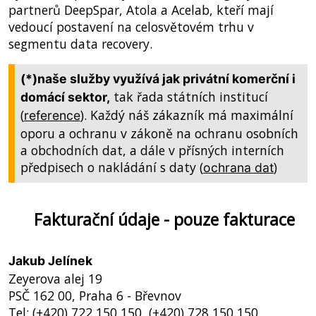
partnerů DeepSpar, Atola a Acelab, kteří mají
vedoucí postavení na celosvětovém trhu v
segmentu data recovery.
(
*
)naše služby využívá jak privátní komerční i
tak řada státních institucí
domácí sektor,
(
). Každý náš zákazník má maximální
reference
oporu a ochranu v zákoně na ochranu osobních
a obchodních dat, a dále v přísných interních
předpisech o nakládání s daty (
)
ochrana dat
Fakturační údaje - pouze fakturace
Jakub Jelínek
Zeyerova alej 19
PSČ 162 00, Praha 6 - Břevnov
Tel: (+420) 722 150 150, (+420) 728 150 150