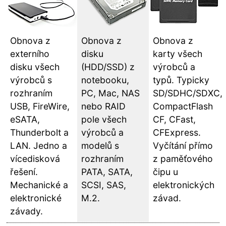
Obnova z
Obnova z
Obnova z
externího
disku
karty všech
disku všech
(HDD/SSD) z
výrobců a
výrobců s
notebooku,
typů. Typicky
rozhraním
PC, Mac, NAS
SD/SDHC/SDXC,
USB, FireWire,
nebo RAID
CompactFlash
eSATA,
pole všech
CF, CFast,
Thunderbolt a
výrobců a
CFExpress.
LAN. Jedno a
modelů s
Vyčítání přímo
vícedisková
rozhraním
z paměťového
řešení.
PATA, SATA,
čipu u
Mechanické a
SCSI, SAS,
elektronických
elektronické
M.2.
závad.
závady.