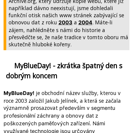
Archive.org, který udržuje kopie webů, které již
například dávno neexistují, jsme dohledali
funkční otisk našich www stránek zabývající se
obnovou dat z roku
a
. Máte-li
2003
2004
zájem, nahlédněte s námi do historie a
přesvědčte se, že naše tradice v tomto oboru má
skutečně hluboké kořeny.
MyBlueDay! - zkrátka špatný den s
dobrým koncem
je obchodní název služby, kterou v
MyBlueDay!
roce 2003 založil Jakub Jelínek, a která se začala
významně prosazovat
především v segmentu
profesionální záchrany a obnovy dat z
poškozených paměťových zařízení. Námi
využívané technologie jsou určovány