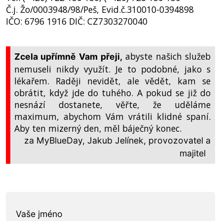
Č.j. Žo/0003948/98/Peš, Evid.č.310010-0394898
IČO: 6796 1916 DIČ: CZ7303270040
abyste našich služeb
Zcela upřímně Vam přeji,
nemuseli nikdy využít. Je to podobné, jako s
lékařem. Raději nevidět, ale vědět, kam se
obrátit, když jde do tuhého. A pokud se již do
nesnází dostanete, věřte, že uděláme
maximum, abychom Vám vrátili klidné spaní.
Aby ten mizerný den, měl báječný konec.
za MyBlueDay, Jakub Jelínek, provozovatel a
majitel
Vaše jméno