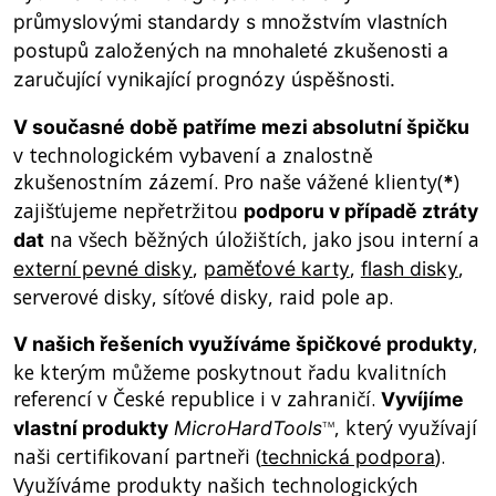
průmyslovými standardy s množstvím vlastních
postupů založených na mnohaleté zkušenosti a
zaručující vynikající prognózy úspěšnosti.
V současné době patříme mezi absolutní špičku
v technologickém vybavení a znalostně
zkušenostním zázemí. Pro naše vážené klienty(
)
*
zajišťujeme nepřetržitou
podporu v případě ztráty
na všech běžných úložištích, jako jsou interní a
dat
,
,
,
externí pevné disky
paměťové karty
flash disky
serverové disky, síťové disky, raid pole ap.
,
V našich řešeních využíváme špičkové produkty
ke kterým můžeme poskytnout řadu kvalitních
referencí v České republice i v zahraničí.
Vyvíjíme
, který využívají
vlastní produkty
MicroHardTools
TM
naši certifikovaní partneři (
).
technická podpora
Využíváme produkty našich technologických