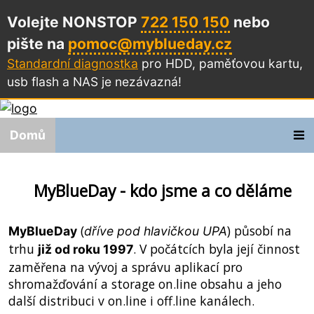
Volejte NONSTOP
722 150 150
nebo
pište na
pomoc@myblueday.cz
Standardní diagnostka
pro HDD, paměťovou kartu,
usb flash a NAS
je nezávazná!
Domů
MyBlueDay - kdo jsme a co děláme
(
) působí na
MyBlueDay
dříve pod hlavičkou UPA
trhu
. V počátcích byla její činnost
již od roku 1997
zaměřena na vývoj a správu aplikací pro
shromažďování a storage on.line obsahu a jeho
další distribuci v on.line i off.line kanálech.