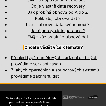
Co je vlastně data recovery
Jak probíhá obnova od A do Z
Kolik stojí obnova dat ?
Lze si obnovit data svépomocí ?
Jaké poskytujete garance ?
FAQ - vše ostatní o obnově dat
Chcete vědět více k tématu?
Přehled typů paměťových zařízení u kterých
provádíme servisní zásah
Z jakých operačních a souborových systémů
provádíme záchranu dat
Tento web používá k poskytování služeb,
personalizaci a analýze návštivnosti
soubory cookie. Používáním tohoto webu