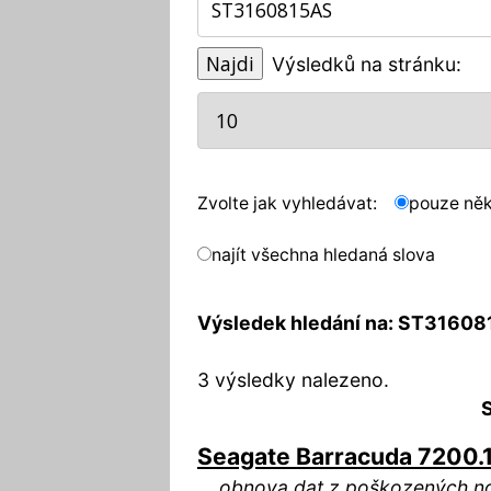
Výsledků na stránku:
Zvolte jak vyhledávat:
pouze něk
najít všechna hledaná slova
Výsledek hledání na: ST3160
3 výsledky nalezeno.
S
Seagate Barracuda 7200.
...
obnova dat z poškozených no