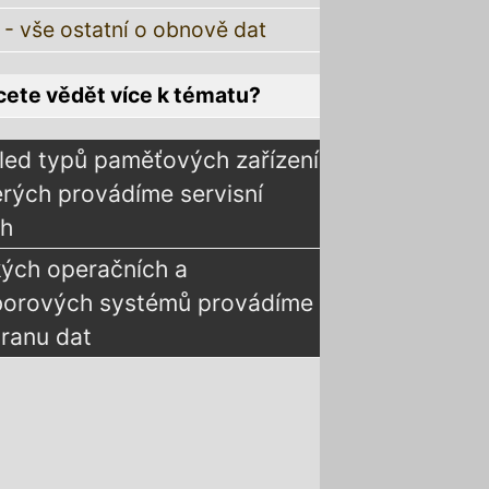
 - vše ostatní o obnově dat
ete vědět více k tématu?
led typů paměťových zařízení
erých provádíme servisní
ah
kých operačních a
borových systémů provádíme
ranu dat