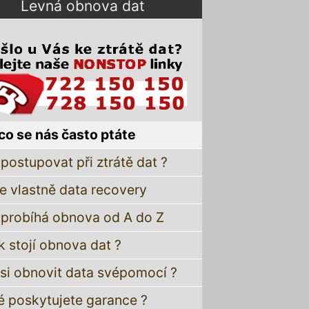
Levná obnova dat
co se nás často ptáte
postupovat při ztrátě dat ?
je vlastně data recovery
 probíhá obnova od A do Z
k stojí obnova dat ?
 si obnovit data svépomocí ?
é poskytujete garance ?