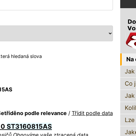
terá hledaná slova
Na 
Jak 
Co 
815AS
Jak
Koli
etříděno podle relevance
/
Třídit podle data
Lze
10
ST3160815AS
Jak
sičů Obnovíme vaše ztracená data.