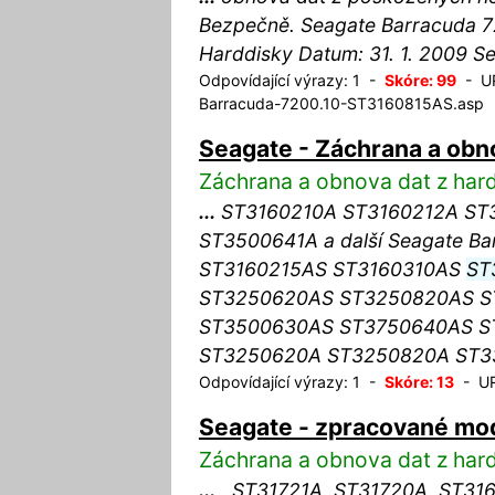
Bezpečně. Seagate Barracuda 
Harddisky Datum: 31. 1. 2009 S
Odpovídající výrazy: 1 -
Skóre: 99
- UR
Barracuda-7200.10-ST3160815AS.asp
Seagate - Záchrana a obn
Záchrana a obnova dat z har
...
ST3160210A ST3160212A ST
ST3500641A a další Seagate B
ST3160215AS ST3160310AS
ST
ST3250620AS ST3250820AS S
ST3500630AS ST3750640AS S
ST3250620A ST3250820A ST
Odpovídající výrazy: 1 -
Skóre: 13
- URL
Seagate - zpracované mo
Záchrana a obnova dat z har
...
, ST31721A, ST31720A, ST31