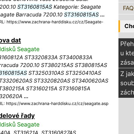
7200.10
ST3160815AS
Kategorie: Seagate
FAQ
eagate Barracuda 7200.10
ST3160815AS
...
L: https://www.zachrana-harddisku.cz/cz/Seagate-
Chc
ova dat
Přeh
ddisků Seagate
u kt
3160812A ST3320833A ST3400833A
zás
arracuda 7200.10 ST380215AS ST380815AS
3160815AS
ST3250310AS ST3250410AS
Z ja
T3320620AS ST3320820AS ST3400620AS
sou
T380215A ST3160215A ST3160815A
zách
3320620A
...
: https://www.zachrana-harddisku.cz/cz/seagate.asp
delové řady
ddisků Seagate
640A, ST31621A, ST3160827AS,