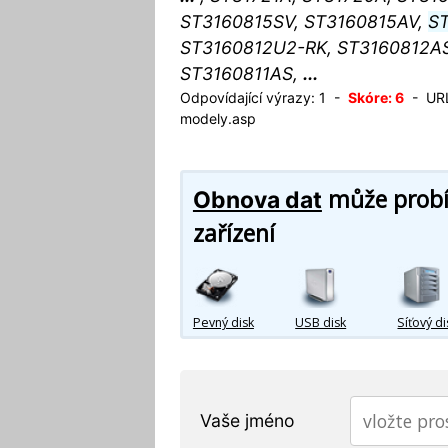
ST3160815SV, ST3160815AV,
S
ST3160812U2-RK, ST3160812AS
ST3160811AS,
...
Odpovídající výrazy: 1 -
Skóre: 6
- URL:
modely.asp
může probíh
Obnova dat
zařízení
Pevný disk
USB disk
Síťový di
Vaše jméno