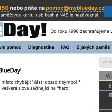
 150
nebo pište na
pomoc@myblueday.cz
aměťovou kartu, usb flash a NAS
je nezávazná!
Od roku 1998 zachraňujeme v
vní pomoc
Diagnostika
FAQ
Z jakých pamětí
BlueDay!
Va
e místo chybějící části dosadit symbol *
E
 veškerá slova začínající na "hard".
R