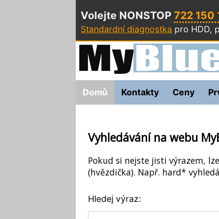
Volejte NONSTOP
722 150
Standardní diagnostka
pro HDD, p
Domů
Kontakty
Ceny
Pr
Vyhledávání na webu My
Pokud si nejste jisti výrazem, lz
(hvězdička). Např. hard* vyhledá
Hledej výraz: