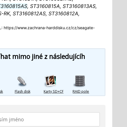
T3160815AS
, ST3160815A, ST3160813AS,
-RK, ST3160812AS, ST3160812A,
 https://www.zachrana-harddisku.cz/cz/seagate-
at mimo jiné z následujícíh
sk
Flash disk
Karty SD+CF
RAID pole