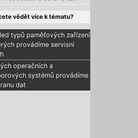
ete vědět více k tématu?
led typů paměťových zařízení
erých provádíme servisní
ah
kých operačních a
borových systémů provádíme
ranu dat