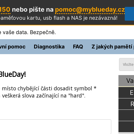
 150
nebo pište na
pomoc@myblueday.cz
aměťovou kartu, usb flash a NAS
je nezávazná!
 vaše data. Bezpečně.
vní pomoc
Diagnostika
FAQ
Z jakých pamětí
BlueDay!
Va
e místo chybějící části dosadit symbol *
E
 veškerá slova začínající na "hard".
R