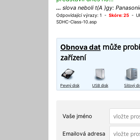
...
slova neboli t(A )gy: Panason
Odpovídající výrazy: 1 -
Skóre: 25
- UR
SDHC-Class-10.asp
může probíh
Obnova dat
zařízení
Pevný disk
USB disk
Síťový di
Vaše jméno
Emailová adresa