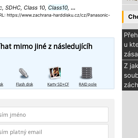
ic, SDHC, Class 10,
Class10
,
...
L: https://www.zachrana-harddisku.cz/cz/Panasonic-
Chc
Přeh
u kt
at mimo jiné z následujícíh
zás
Z ja
sou
zách
sk
Flash disk
Karty SD+CF
RAID pole