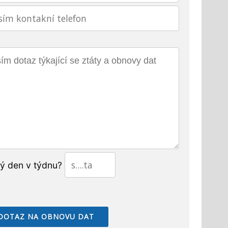
tý den v týdnu?