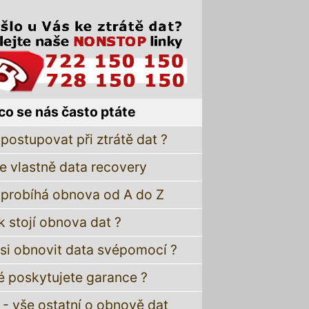
co se nás často ptáte
postupovat při ztrátě dat ?
je vlastně data recovery
 probíhá obnova od A do Z
k stojí obnova dat ?
 si obnovit data svépomocí ?
é poskytujete garance ?
 - vše ostatní o obnově dat