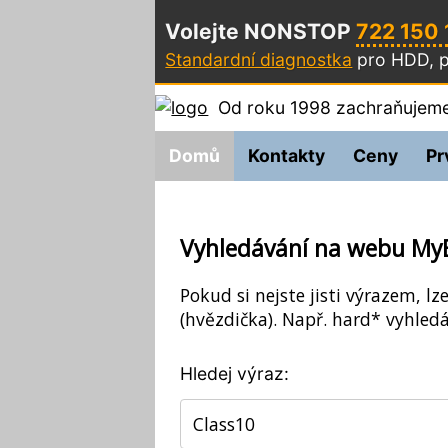
Volejte NONSTOP
722 150
Standardní diagnostka
pro HDD, p
Od roku 1998 zachraňujeme
Domů
Kontakty
Ceny
Pr
Vyhledávání na webu My
Pokud si nejste jisti výrazem, lz
(hvězdička). Např. hard* vyhledá
Hledej výraz: