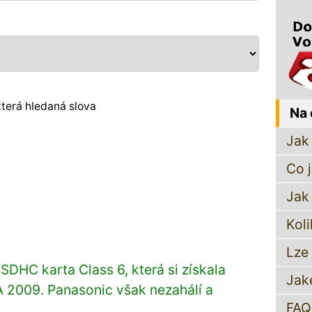
terá hledaná slova
Na 
Jak 
Co 
Jak
Koli
Lze
SDHC karta Class 6, která si získala
Jak
PA 2009. Panasonic však nezahálí a
FAQ