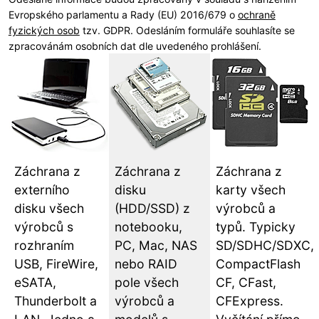
Evropského parlamentu a Rady (EU) 2016/679 o
ochraně
fyzických osob
tzv. GDPR. Odesláním formuláře souhlasíte se
zpracovánám osobních dat dle uvedeného prohlášení.
Záchrana z
Záchrana z
Záchrana z
externího
disku
karty všech
disku všech
(HDD/SSD) z
výrobců a
výrobců s
notebooku,
typů. Typicky
rozhraním
PC, Mac, NAS
SD/SDHC/SDXC,
USB, FireWire,
nebo RAID
CompactFlash
eSATA,
pole všech
CF, CFast,
Thunderbolt a
výrobců a
CFExpress.