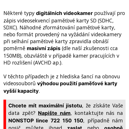
Některé typy
používají pro
digitálních videokamer
zápis videosekvencí paměťové karty SD (SDHC,
SDXC). Náhodné zformátování paměťové karty,
nebo formát provedený na vyžádání videokamery
při selhání paměťové karty zpravidla obnáší
poměrně
(dle naší zkušenosti cca
masivní zápis
150MB), obzvláště v případě kamer pracujících v
HD rozlišení (AVCHD ap.).
V těchto případech je z hlediska šancí na obnovu
videosouborů
výhodou použití paměťové karty
.
vyšší kapacity
, že získáte Vaše
Chcete mít maximální jistotu
data zpět?
, kontaktujte nás na
Napište nám
, případně nám
NONSTOP lince 722 150 150
nosič můžete ihned
nebo
zaslat
osobně