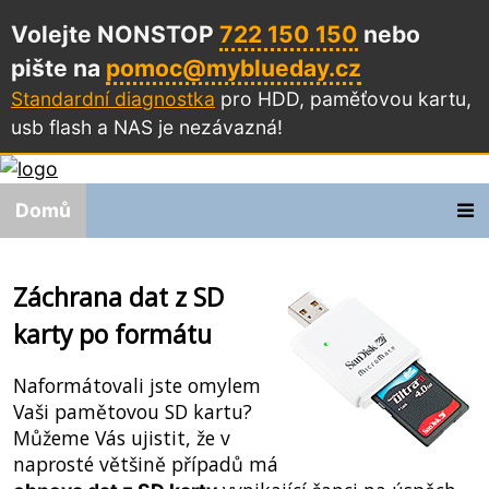
Volejte NONSTOP
722 150 150
nebo
pište na
pomoc@myblueday.cz
Standardní diagnostka
pro HDD, paměťovou kartu,
usb flash a NAS
je nezávazná!
Domů
Záchrana dat z SD
karty po formátu
Naformátovali jste omylem
Vaši pamětovou SD kartu?
Můžeme Vás ujistit, že v
naprosté většině případů má