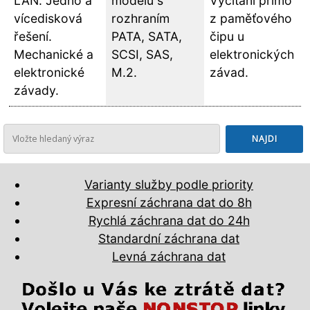
LAN. Jedno a
modelů s
Vyčítání přímo
vícedisková
rozhraním
z paměťového
řešení.
PATA, SATA,
čipu u
Mechanické a
SCSI, SAS,
elektronických
elektronické
M.2.
závad.
závady.
Varianty služby podle priority
Expresní záchrana dat do 8h
Rychlá záchrana dat do 24h
Standardní záchrana dat
Levná záchrana dat