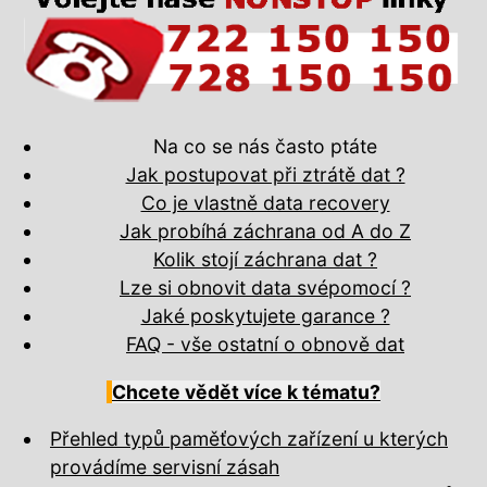
Na co se nás často ptáte
Jak postupovat při ztrátě dat ?
Co je vlastně data recovery
Jak probíhá záchrana od A do Z
Kolik stojí záchrana dat ?
Lze si obnovit data svépomocí ?
Jaké poskytujete garance ?
FAQ - vše ostatní o obnově dat
Chcete vědět více k tématu?
Přehled typů paměťových zařízení u kterých
provádíme servisní zásah