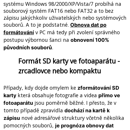
systému Windows 98/2000/XP/Vista/7 probíhá na
souborový systém FAT16 nebo FAT32 a to bez
zápisu jakýchkoliv uživatelských nebo systémových
souborů. A to je podstatné.
Obnova dat po
v PC má tedy při zvolení správného
formátování
postupu výbornou šanci na
obnovení 100%
.
původních souborů
Formát SD karty ve fotoaparátu -
zrcadlovce nebo kompaktu
Případy, kdy dojde omylem ke
zformátování SD
která obsahuje fotografie a videa
karty
přímo ve
jsou poměrně běžné. I přesto, že v
fotoaparátu
tomto případě zpravidla
dochází na kartě k
nové adresářové struktury včetně několika
zápisu
pomocných souborů,
je prognóza obnovy dat