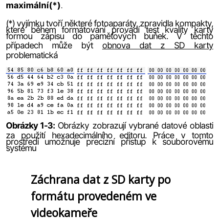
.
maximální(*)
(*) vyjímku tvoří některé fotoaparáty, zpravidla kompakty,
které během formátování provádí test kvality karty
formou zápisu do paměťových buňek. V těchto
případech může být
obnova dat z SD karty
problematická
Obrázky 1-3:
Obrázky zobrazují vybrané datové oblasti
za použití hexadecimálního editoru. Práce v tomto
prostředí umožnuje precizní přístup k souborovému
systému
Záchrana dat z SD karty po
formátu provedeném ve
videokameře