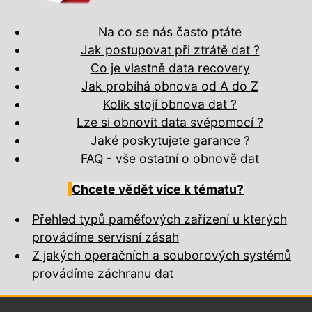
Na co se nás často ptáte
Jak postupovat při ztrátě dat ?
Co je vlastně data recovery
Jak probíhá obnova od A do Z
Kolik stojí obnova dat ?
Lze si obnovit data svépomocí ?
Jaké poskytujete garance ?
FAQ - vše ostatní o obnově dat
Chcete vědět více k tématu?
Přehled typů paměťových zařízení u kterých
provádíme servisní zásah
Z jakých operačních a souborových systémů
provádíme záchranu dat