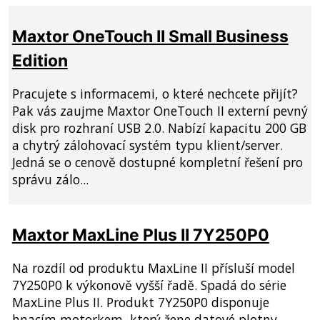
Maxtor OneTouch II Small Business
Edition
Pracujete s informacemi, o které nechcete přijít?
Pak vás zaujme Maxtor OneTouch II externí pevný
disk pro rozhraní USB 2.0. Nabízí kapacitu 200 GB
a chytrý zálohovací systém typu klient/server.
Jedná se o cenově dostupné kompletní řešení pro
správu zálo...
Maxtor MaxLine Plus II 7Y250P0
Na rozdíl od produktu MaxLine II přísluší model
7Y250P0 k výkonově vyšší řadě. Spadá do série
MaxLine Plus II. Produkt 7Y250P0 disponuje
hnacím motorkem, který žene datové plotny