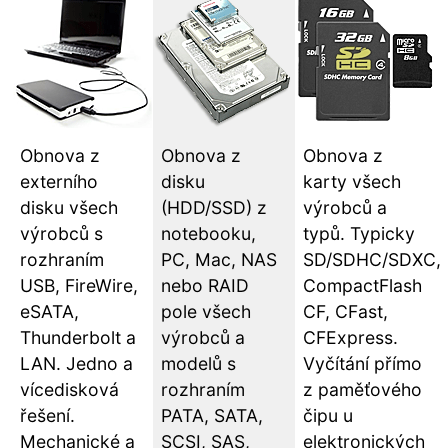
Obnova z
Obnova z
Obnova z
externího
disku
karty všech
disku všech
(HDD/SSD) z
výrobců a
výrobců s
notebooku,
typů. Typicky
rozhraním
PC, Mac, NAS
SD/SDHC/SDXC,
USB, FireWire,
nebo RAID
CompactFlash
eSATA,
pole všech
CF, CFast,
Thunderbolt a
výrobců a
CFExpress.
LAN. Jedno a
modelů s
Vyčítání přímo
vícedisková
rozhraním
z paměťového
řešení.
PATA, SATA,
čipu u
Mechanické a
SCSI, SAS,
elektronických