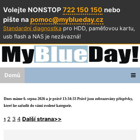
Volejte NONSTOP
722 150 150
nebo
pište na
pomoc@myblueday.cz
Standardní diagnostka
pro HDD, paměťovou kartu,
usb flash a NAS
je nezávazná!
Domů
Dnes máme 6. srpna 2026 a je právě 13:34:33 Právě jsou zobrazovány příspěvky,
které lze zařadit do vámi zvolené kategorie.
2
3
4
Další strana>>
1