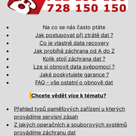
Na co se nás často ptáte
Jak postupovat při ztrátě dat ?
Co je vlastně data recovery
Jak probíhá záchrana od A do Z
Kolik stojí záchrana dat ?
Lze si obnovit data svépomocí ?
Jaké poskytujete garance ?
FAQ - vše ostatní o obnově dat
Chcete vědět více k tématu?
Přehled typů paměťových zařízení u kterých
provádíme servisní zásah
Z jakých operačních a souborových systémů
provádíme záchranu dat