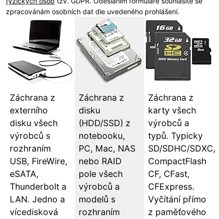
fyzických osob
tzv. GDPR. Odesláním formuláře souhlasíte se
zpracovánám osobních dat dle uvedeného prohlášení.
Záchrana z
Záchrana z
Záchrana z
externího
disku
karty všech
disku všech
(HDD/SSD) z
výrobců a
výrobců s
notebooku,
typů. Typicky
rozhraním
PC, Mac, NAS
SD/SDHC/SDXC,
USB, FireWire,
nebo RAID
CompactFlash
eSATA,
pole všech
CF, CFast,
Thunderbolt a
výrobců a
CFExpress.
LAN. Jedno a
modelů s
Vyčítání přímo
vícedisková
rozhraním
z paměťového