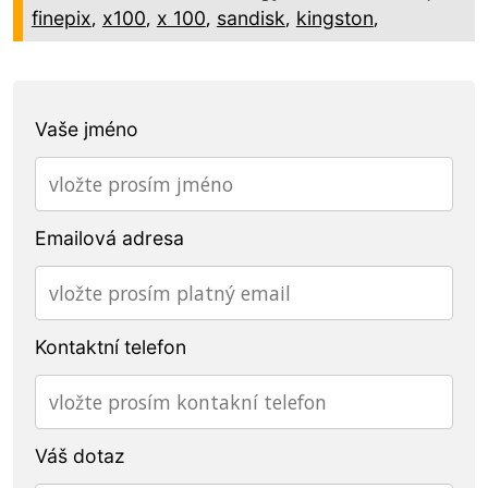
,
,
,
,
,
finepix
x100
x 100
sandisk
kingston
Vaše jméno
Emailová adresa
Kontaktní telefon
Váš dotaz