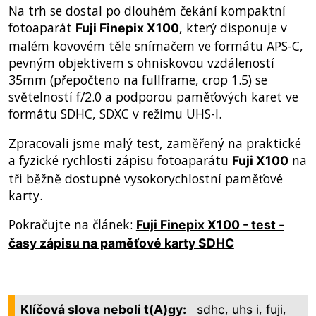
Na trh se dostal po dlouhém čekání kompaktní
fotoaparát
, který disponuje v
Fuji Finepix X100
malém kovovém těle snímačem ve formátu APS-C,
pevným objektivem s ohniskovou vzdáleností
35mm (přepočteno na fullframe, crop 1.5) se
světelností f/2.0 a podporou paměťových karet ve
formátu SDHC, SDXC v režimu UHS-I.
Zpracovali jsme malý test, zaměřený na praktické
a fyzické rychlosti zápisu fotoaparátu
na
Fuji X100
tři běžně dostupné vysokorychlostní paměťové
karty.
Pokračujte na článek:
Fuji Finepix X100 - test -
časy zápisu na paměťové karty SDHC
,
,
,
Klíčová slova neboli t(A)gy:
sdhc
uhs i
fuji