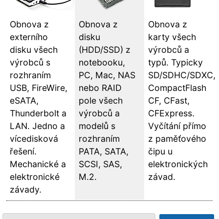
Obnova z
Obnova z
Obnova z
externího
disku
karty všech
disku všech
(HDD/SSD) z
výrobců a
výrobců s
notebooku,
typů. Typicky
rozhraním
PC, Mac, NAS
SD/SDHC/SDXC,
USB, FireWire,
nebo RAID
CompactFlash
eSATA,
pole všech
CF, CFast,
Thunderbolt a
výrobců a
CFExpress.
LAN. Jedno a
modelů s
Vyčítání přímo
vícedisková
rozhraním
z paměťového
řešení.
PATA, SATA,
čipu u
Mechanické a
SCSI, SAS,
elektronických
elektronické
M.2.
závad.
závady.