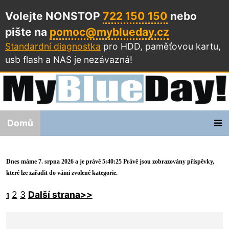
Volejte NONSTOP
722 150 150
nebo
pište na
pomoc@myblueday.cz
Standardní diagnostka
pro HDD, paměťovou kartu,
usb flash a NAS
je nezávazná!
Domů
Dnes máme 7. srpna 2026 a je právě 5:40:25 Právě jsou zobrazovány příspěvky,
které lze zařadit do vámi zvolené kategorie.
2
3
Další strana>>
1