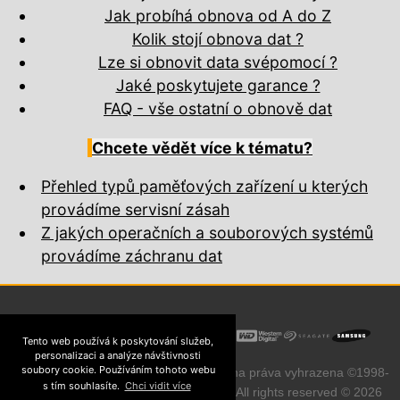
Jak probíhá obnova od A do Z
Kolik stojí obnova dat ?
Lze si obnovit data svépomocí ?
Jaké poskytujete garance ?
FAQ - vše ostatní o obnově dat
Chcete vědět více k tématu?
Přehled typů paměťových zařízení u kterých
provádíme servisní zásah
Z jakých operačních a souborových systémů
provádíme záchranu dat
Tento web používá k poskytování služeb,
personalizaci a analýze návštivnosti
soubory cookie. Používáním tohoto webu
Přebírání obsahu zakázáno. Všechna práva vyhrazena ©1998-
s tím souhlasíte.
Chci vidit více
MyBlueDay !
2026
~ All rights reserved © 2026