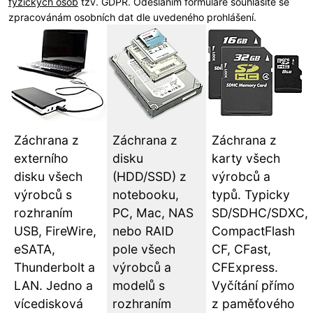
fyzických osob
tzv. GDPR. Odesláním formuláře souhlasíte se
zpracovánám osobních dat dle uvedeného prohlášení.
Záchrana z
Záchrana z
Záchrana z
externího
disku
karty všech
disku všech
(HDD/SSD) z
výrobců a
výrobců s
notebooku,
typů. Typicky
rozhraním
PC, Mac, NAS
SD/SDHC/SDXC,
USB, FireWire,
nebo RAID
CompactFlash
eSATA,
pole všech
CF, CFast,
Thunderbolt a
výrobců a
CFExpress.
LAN. Jedno a
modelů s
Vyčítání přímo
vícedisková
rozhraním
z paměťového