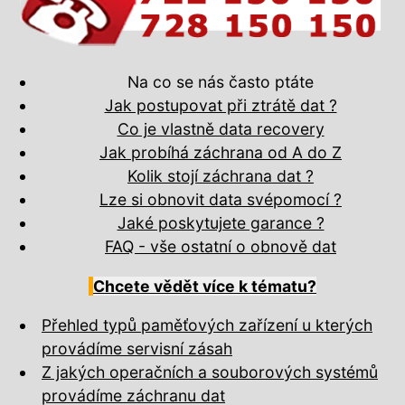
Na co se nás často ptáte
Jak postupovat při ztrátě dat ?
Co je vlastně data recovery
Jak probíhá záchrana od A do Z
Kolik stojí záchrana dat ?
Lze si obnovit data svépomocí ?
Jaké poskytujete garance ?
FAQ - vše ostatní o obnově dat
Chcete vědět více k tématu?
Přehled typů paměťových zařízení u kterých
provádíme servisní zásah
Z jakých operačních a souborových systémů
provádíme záchranu dat