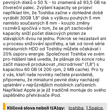
pevných disků o 50 % - to znamená až 93,5 GB na
čtvereční palec. Zvýšení kapacity se projeví
například tím, že Toshiba začne v dohledné době
vyrábět 30GB 1,8" disk s výškou pouhých 5 mm
namísto současných 8 mm - kouzlo změny
rozměrů spočívá v tom, že se při zachování
kapacity sníží počet diskových ploten ze
stávajících dvou na jednu. Pokrok se nezastavil ani
u procesu snižování spotřeby, a tak od nové série
miniaturních HDD od Toshiby můžete očekávat i
20% úsporu energie. Společnost Toshiba ve svém
pro-hlášení také uvedla, že plánuje do konce roku
začít masově produkovat „microdrives" (1,8") s
kapacitou 60 GB (4 200 rpm, 2 MB cache). Pro ty
z vás, kteří naše novinky nečtete pravidelně,
připomenu, že miniaturní pevné disky nacházejí
uplatnění v nejrůznějších mobilních zařízeních.
Například Apple je je již tradičně montuje do svého
úspěšného přehrávače iPod.
,
,
Klíčová slova neboli t(A)gy:
toshiba
1.5palce