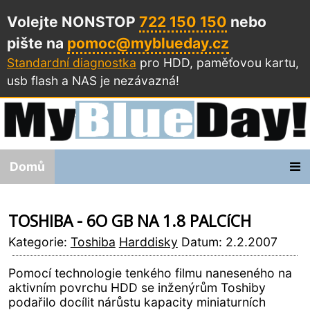
Volejte NONSTOP
722 150 150
nebo
pište na
pomoc@myblueday.cz
Standardní diagnostka
pro HDD, paměťovou kartu,
usb flash a NAS
je nezávazná!
Domů
TOSHIBA - 6O GB NA 1.8 PALCíCH
Kategorie:
Toshiba
Harddisky
Datum: 2.2.2007
Pomocí technologie tenkého filmu naneseného na
aktivním povrchu HDD se inženýrům Toshiby
podařilo docílit nárůstu kapacity miniaturních