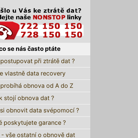
co se nás často ptáte
postupovat při ztrátě dat ?
je vlastně data recovery
 probíhá obnova od A do Z
k stojí obnova dat ?
 si obnovit data svépomocí ?
é poskytujete garance ?
 - vše ostatní o obnově dat