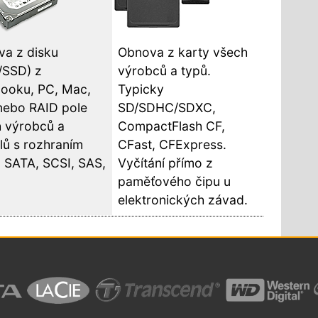
a z disku
Obnova z karty všech
/SSD) z
výrobců a typů.
ooku, PC, Mac,
Typicky
nebo RAID pole
SD/SDHC/SDXC,
 výrobců a
CompactFlash CF,
ů s rozhraním
CFast, CFExpress.
 SATA, SCSI, SAS,
Vyčítání přímo z
paměťového čipu u
elektronických závad.