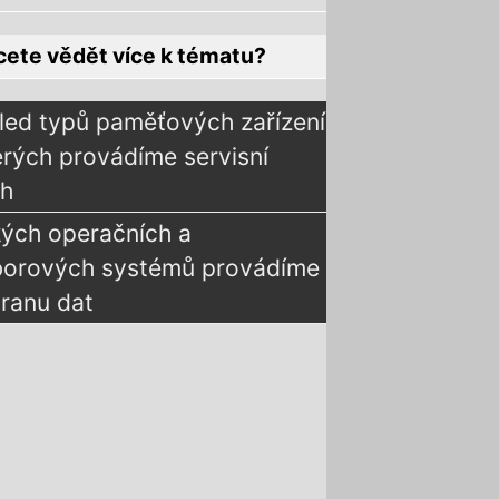
ete vědět více k tématu?
led typů paměťových zařízení
erých provádíme servisní
ah
kých operačních a
borových systémů provádíme
ranu dat