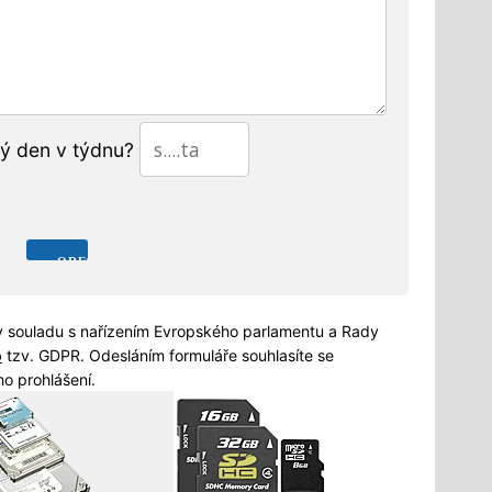
tý den v týdnu?
 souladu s nařízením Evropského parlamentu a Rady
b
tzv. GDPR. Odesláním formuláře souhlasíte se
o prohlášení.