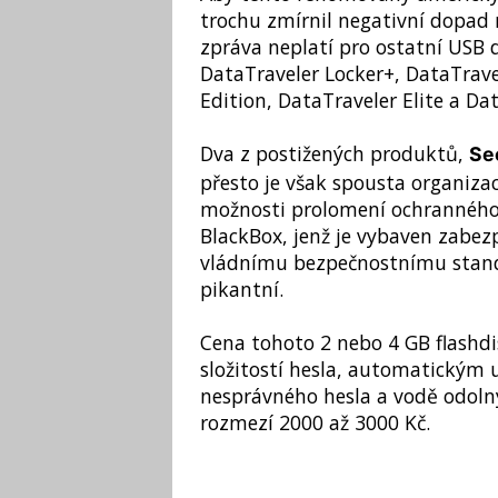
trochu zmírnil negativní dopad 
zpráva neplatí pro ostatní USB 
DataTraveler Locker+, DataTravel
Edition, DataTraveler Elite a Da
Dva z postižených produktů,
Se
přesto je však spousta organizac
možnosti prolomení ochranného
BlackBox, jenž je vybaven zabe
vládnímu bezpečnostnímu standa
pikantní.
Cena tohoto 2 nebo 4 GB flashdi
složitostí hesla, automatický
nesprávného hesla a vodě odol
rozmezí 2000 až 3000 Kč.