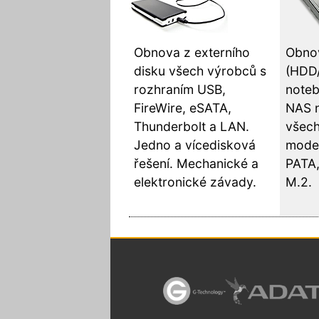
Obnova z externího
Obnov
disku všech výrobců s
(HDD
rozhraním USB,
noteb
FireWire, eSATA,
NAS 
Thunderbolt a LAN.
všech
Jedno a vícedisková
model
řešení. Mechanické a
PATA,
elektronické závady.
M.2.