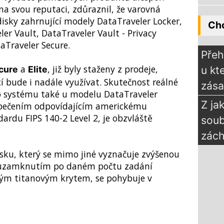
na svou reputaci, zdůraznil, že varovná
disky zahrnující modely DataTraveler Locker,
Chc
er Vault, DataTraveler Vault - Privacy
taTraveler Secure.
Přeh
a
, již byly staženy z prodeje,
cure
Elite
u kt
í bude i nadále využívat. Skutečnost reálné
zás
 systému také u modelu DataTraveler
Z ja
zpečením odpovídajícím americkému
rdu FIPS 140-2 Level 2, je obzvláště
sou
zách
sku, který se mimo jiné vyznačuje zvýšenou
m uzamknutím po daném počtu zadání
ným titanovým krytem, se pohybuje v