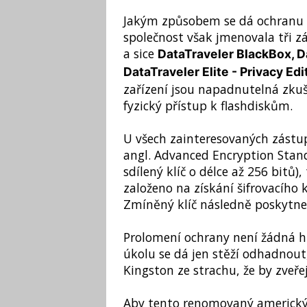
Jakým způsobem se dá ochranu ob
společnost však jmenovala tři z
a sice
DataTraveler BlackBox, Da
DataTraveler Elite - Privacy Edi
zařízení jsou napadnutelná zkuš
fyzický přístup k flashdiskům.
U všech zainteresovaných zástupc
angl. Advanced Encryption Stand
sdílený klíč o délce až 256 bitů)
založeno na získání šifrovacího k
Zmíněný klíč následně poskytne
Prolomení ochrany není žádná h
úkolu se dá jen stěží odhadnout
Kingston ze strachu, že by zveře
Aby tento renomovaný americký