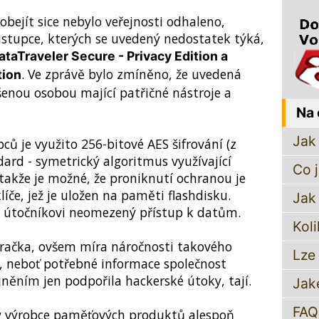
ejít sice nebylo veřejnosti odhaleno,
ástupce, kterých se uvedený nedostatek týká,
taTraveler Secure - Privacy Edition a
. Ve zprávě bylo zmíněno, že uvedená
tion
enou osobou mající patřičné nástroje a
Na 
Jak 
ů je využito 256-bitové AES šifrování (z
ard - symetrický algoritmus využívající
Co 
, takže je možné, že proniknutí ochranou je
líče, jež je uložen na paměti flashdisku.
Jak
 útočníkovi neomezený přístup k datům.
Koli
račka, ovšem míra náročnosti takového
Lze
, neboť potřebné informace společnost
jněním jen podpořila hackerské útoky, tají.
Jak
FAQ
 výrobce paměťových produktů alespoň