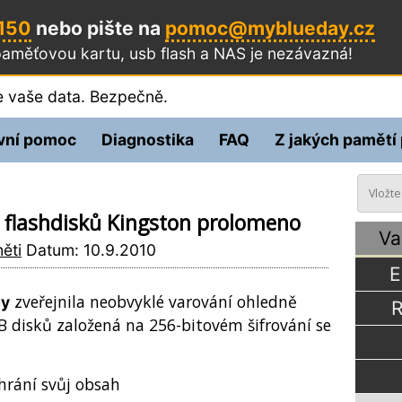
 150
nebo pište na
pomoc@myblueday.cz
aměťovou kartu, usb flash a NAS
je nezávazná!
 vaše data. Bezpečně.
vní pomoc
Diagnostika
FAQ
Z jakých pamětí
h flashdisků Kingston prolomeno
Va
ěti
Datum: 10.9.2010
E
zveřejnila neobvyklé varování ohledně
gy
R
 disků založená na 256-bitovém šifrování se
rání svůj obsah