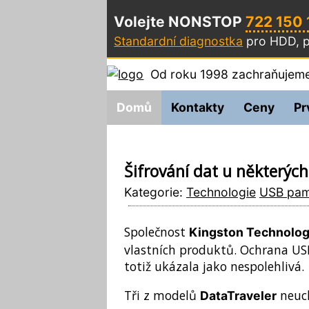
Volejte NONSTOP
722 150
Standardní diagnostka
pro HDD, p
Od roku 1998 zachraňujeme
Domů
Kontakty
Ceny
Pr
Šifrování dat u některýc
Kategorie:
Technologie
USB pam
Společnost
Kingston Technolo
vlastních produktů. Ochrana USB
totiž ukázala jako nespolehlivá.
Tři z modelů
neuch
DataTraveler