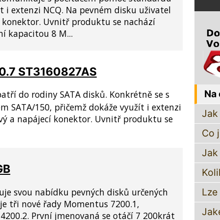
t i extenzi NCQ. Na pevném disku uživatel
 konektor. Uvnitř produktu se nachází
í kapacitou 8 M...
00.7 ST3160827AS
Na 
atří do rodiny SATA disků. Konkrétně se s
 SATA/150, přičemž dokáže využít i extenzi
Jak 
vý a napájecí konektor. Uvnitř produktu se
Co 
Jak
GB
Koli
uje svou nabídku pevných disků určených
Lze
uje tři nové řady Momentus 7200.1,
Jak
00.2. První jmenovaná se otáčí 7 200krát