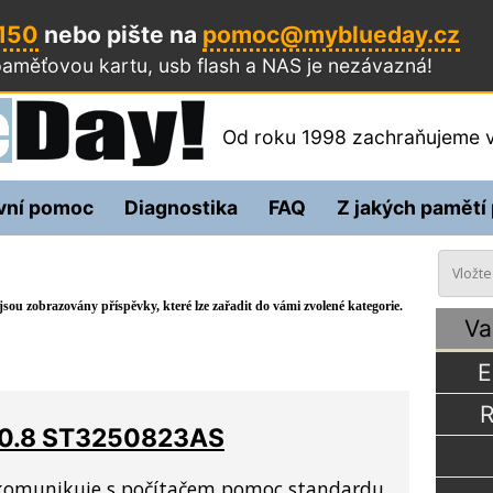
 150
nebo pište na
pomoc@myblueday.cz
aměťovou kartu, usb flash a NAS
je nezávazná!
Od roku 1998 zachraňujeme v
vní pomoc
Diagnostika
FAQ
Z jakých pamětí
sou zobrazovány příspěvky, které lze zařadit do vámi zvolené kategorie.
Va
E
R
00.8 ST3250823AS
 komunikuje s počítačem pomoc standardu