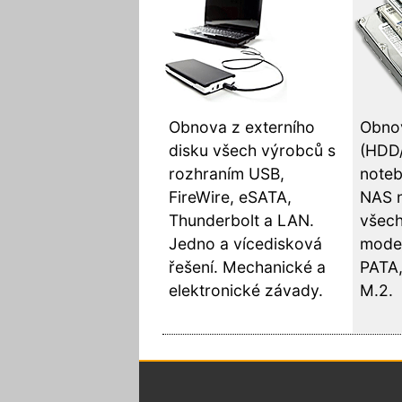
Obnova z externího
Obnov
disku všech výrobců s
(HDD
rozhraním USB,
noteb
FireWire, eSATA,
NAS 
Thunderbolt a LAN.
všech
Jedno a vícedisková
model
řešení. Mechanické a
PATA,
elektronické závady.
M.2.