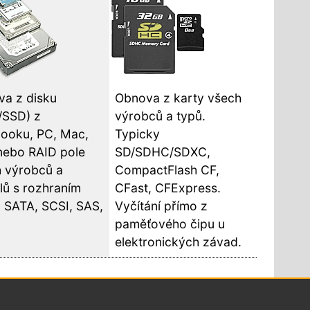
a z disku
Obnova z karty všech
/SSD) z
výrobců a typů.
ooku, PC, Mac,
Typicky
nebo RAID pole
SD/SDHC/SDXC,
 výrobců a
CompactFlash CF,
ů s rozhraním
CFast, CFExpress.
 SATA, SCSI, SAS,
Vyčítání přímo z
paměťového čipu u
elektronických závad.