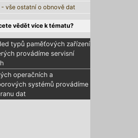
 - vše ostatní o obnově dat
ete vědět více k tématu?
led typů paměťových zařízení
erých provádíme servisní
ah
kých operačních a
borových systémů provádíme
ranu dat