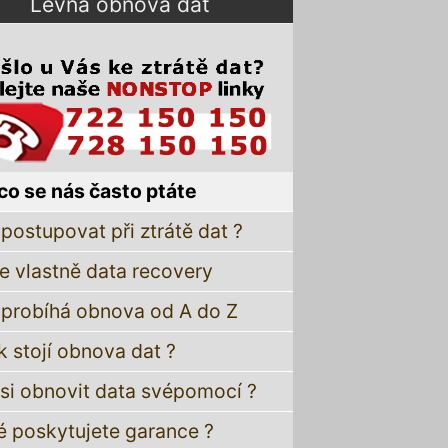
Levná obnova dat
co se nás často ptáte
postupovat při ztrátě dat ?
je vlastně data recovery
 probíhá obnova od A do Z
k stojí obnova dat ?
 si obnovit data svépomocí ?
é poskytujete garance ?