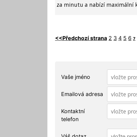
za minutu a nabízí maximální k
<<Předchozí strana
2
3
4
5
6
7
Vaše jméno
Emailová adresa
Kontaktní
telefon
Váš dotaz