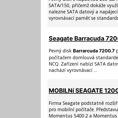
SATA/150, přičemž dokáže využí
nalezne SATA datový a napájecí
vyrovnávací paměť se standardn
Seagate Barracuda 72
Pevný disk
p
Barrarcuda 7200.7
počítačem domlouvá standardem
NCQ. Zařízení nabízí SATA dato
nachází vyrovnávací ...
MOBILNí SEAGATE 120
Firma Seagate podstatně rozšiř
pro mobilní počítače. Představ
Momentus 5400.2 a Momentus 42