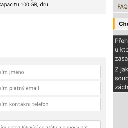
apacitu 100 GB, dru...
FAQ
Chc
Přeh
u kt
zás
Z ja
sou
zách