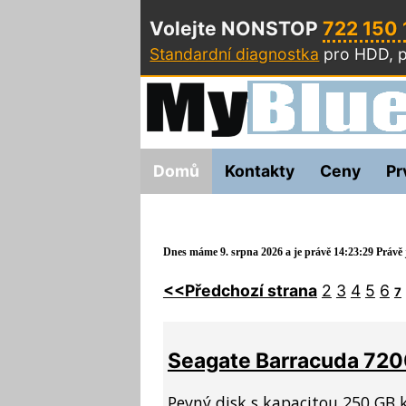
Volejte NONSTOP
722 150
Standardní diagnostka
pro HDD, p
Domů
Kontakty
Ceny
Pr
Dnes máme 9. srpna 2026 a je právě 14:23:29 Právě j
<<Předchozí strana
2
3
4
5
6
7
Seagate Barracuda 72
Pevný disk s kapacitou 250 GB