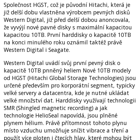
Společnost HGST, což je původní Hitachi, která je
již delší dobu vlastněna výrobcem pevných disků
Western Digital, již před delší dobou anoncovala,
že vyvýjí nové pavné disky s maximální kapacitou
kapacitou 10TB. První harddisky o kapacitě 10TB
na konci minulého roku oznámil taktéž právě
Western Digital i Seagate.
Western Digital uvádí svůj první pevný disk o
kapacitě 10TB pnněný heliem Nové 10TB modely
od HGST (Hitachi Global Storage Technologies) jsou
určené především pro korporátní segment, typicky
velké servery a datacentra, kde je nutné ukládat
velké množství dat. Harddisky využívají technologii
SMR (Shingled magnetic recording) a jak
technologie HelioSeal napovídá, jsou plněné
plynem hélium. Právě přítomnost tohoto plynu
místo vzduchu umožňuje snížit vibrace a tření a
použít více ploten i čtecích hlav, které mohou být