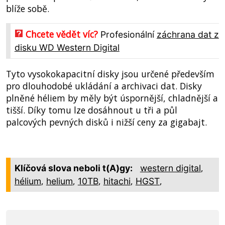
blíže sobě.
Chcete vědět víc?
Profesionální
záchrana dat z
disku WD Western Digital
Tyto vysokokapacitní disky jsou určené především
pro dlouhodobé ukládání a archivaci dat. Disky
plněné héliem by měly být úspornější, chladnější a
tišší. Díky tomu lze dosáhnout u tři a půl
palcových pevných disků i nižší ceny za gigabajt.
,
Klíčová slova neboli t(A)gy:
western digital
,
,
,
,
,
hélium
helium
10TB
hitachi
HGST