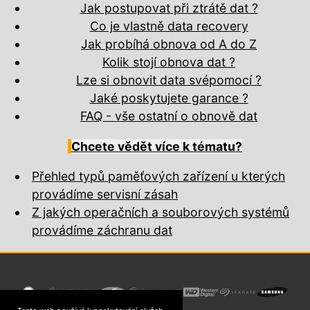
Jak postupovat při ztrátě dat ?
Co je vlastně data recovery
Jak probíhá obnova od A do Z
Kolik stojí obnova dat ?
Lze si obnovit data svépomocí ?
Jaké poskytujete garance ?
FAQ - vše ostatní o obnově dat
Chcete vědět více k tématu?
Přehled typů paměťových zařízení u kterých
provádíme servisní zásah
Z jakých operačních a souborových systémů
provádíme záchranu dat