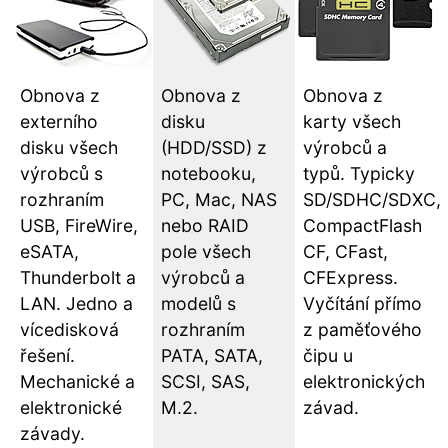
Obnova z
Obnova z
Obnova z
externího
disku
karty všech
disku všech
(HDD/SSD) z
výrobců a
výrobců s
notebooku,
typů. Typicky
rozhraním
PC, Mac, NAS
SD/SDHC/SDXC,
USB, FireWire,
nebo RAID
CompactFlash
eSATA,
pole všech
CF, CFast,
Thunderbolt a
výrobců a
CFExpress.
LAN. Jedno a
modelů s
Vyčítání přímo
vícedisková
rozhraním
z paměťového
řešení.
PATA, SATA,
čipu u
Mechanické a
SCSI, SAS,
elektronických
elektronické
M.2.
závad.
závady.