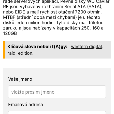
řadě serverových aplikací. Pevné disky WD Caviar
RE jsou vybaveny rozhraním Serial ATA (SATA),
nebo EIDE a mají rychlost otáčení 7200 ot/min.
MTBF (střední doba mezi chybami) je u těchto
disků jeden milion hodin. Tyto disky mají tříletou
záruku a jsou nabízeny v kapacitách 250, 160 a
120GB
,
Klíčová slova neboli t(A)gy:
western digital
,
,
raid
edition
Vaše jméno
Emailová adresa