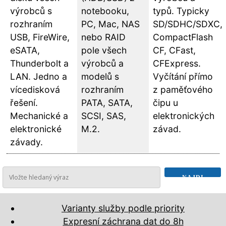
výrobců s
notebooku,
typů. Typicky
rozhraním
PC, Mac, NAS
SD/SDHC/SDXC,
USB, FireWire,
nebo RAID
CompactFlash
eSATA,
pole všech
CF, CFast,
Thunderbolt a
výrobců a
CFExpress.
LAN. Jedno a
modelů s
Vyčítání přímo
vícedisková
rozhraním
z paměťového
řešení.
PATA, SATA,
čipu u
Mechanické a
SCSI, SAS,
elektronických
elektronické
M.2.
závad.
závady.
Varianty služby podle priority
Expresní záchrana dat do 8h