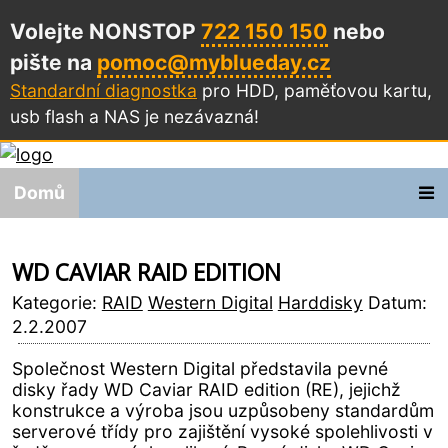
Volejte NONSTOP
722 150 150
nebo
pište na
pomoc@myblueday.cz
Standardní diagnostka
pro HDD, paměťovou kartu,
usb flash a NAS
je nezávazná!
Domů
WD CAVIAR RAID EDITION
Kategorie:
RAID
Western Digital
Harddisky
Datum:
2.2.2007
Společnost Western Digital představila pevné
disky řady WD Caviar RAID edition (RE), jejichž
konstrukce a výroba jsou uzpůsobeny standardům
serverové třídy pro zajištění vysoké spolehlivosti v