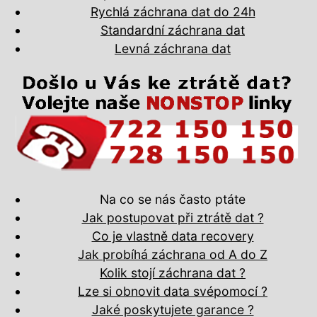
Rychlá záchrana dat do 24h
Standardní záchrana dat
Levná záchrana dat
Na co se nás často ptáte
Jak postupovat při ztrátě dat ?
Co je vlastně data recovery
Jak probíhá záchrana od A do Z
Kolik stojí záchrana dat ?
Lze si obnovit data svépomocí ?
Jaké poskytujete garance ?