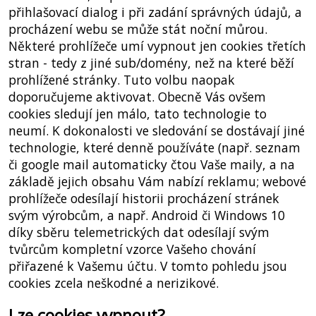
přihlašovací dialog i při zadání správných údajů, a
procházení webu se může stát noční můrou.
Některé prohlížeče umí vypnout jen cookies třetích
stran - tedy z jiné sub/domény, než na které běží
prohlížené stránky. Tuto volbu naopak
doporučujeme aktivovat. Obecně Vás ovšem
cookies sledují jen málo, tato technologie to
neumí. K dokonalosti ve sledování se dostávají jiné
technologie, které denně používáte (např. seznam
či google mail automaticky čtou Vaše maily, a na
základě jejich obsahu Vám nabízí reklamu; webové
prohlížeče odesílají historii procházení stránek
svým výrobcům, a např. Android či Windows 10
díky sběru telemetrických dat odesílají svým
tvůrcům kompletní vzorce Vašeho chování
přiřazené k Vašemu účtu. V tomto pohledu jsou
cookies zcela neškodné a nerizikové.
Lze cookies vypnout?