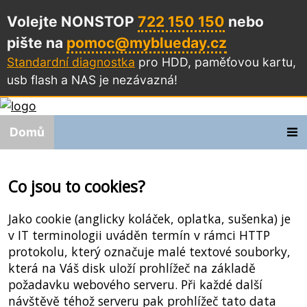
Volejte NONSTOP
722 150 150
nebo
pište na
pomoc@myblueday.cz
Standardní diagnostka
pro HDD, paměťovou kartu,
usb flash a NAS
je nezávazná!
Domů
Co jsou to cookies?
Jako cookie (anglicky koláček, oplatka, sušenka) je
v IT terminologii uváděn termín v rámci HTTP
protokolu, který označuje malé textové souborky,
která na Váš disk uloží prohlížeč na základě
požadavku webového serveru. Při každé další
návštěvě téhož serveru pak prohlížeč tato data