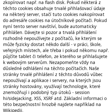
zkopírovat např. na flash disk. Pokud některá z
těchto cookies obsahuje trvalé přihlašovací údaje
na některý server, stačí tuto cookies nakopírovat
do adresáře cookies na útočníkově počítači. Pokud
nyní tento server navštíví, bude automaticky
přihlášen. Dávejte si pozor a trvalá přihlášení
rozhodně nepoužívejte z počítačů, ke kterým se
může fyzicky dostat někdo další - v práci, škole,
veřejných místech, ale třeba i pokud někomu např.
půjčíte tablet či telefon, ze kterého se přihlašujete
k webovým serverům. Nezapomeňte vždy na
důsledné odhlášení na těchto počítačích. Naše
stránky trvalé přihlášení z těchto důvodů vůbec
nepoužívají a aplikace i servery, na kterých jsou
stránky hostovány, využívají technologie, které
znemožňují i podobný typ útoků - session
hi/sidejacking, XSS, XSRF atd. Základní informaci o
této bezpečnostní hrozbě najdete například na
Wikipedii.