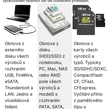
zpracovánám osobních dat dle uvedeného prohlášení.
Obnova z
Obnova z
Obnova z
externího
disku
karty všech
disku všech
(HDD/SSD) z
výrobců a
výrobců s
notebooku,
typů. Typicky
rozhraním
PC, Mac, NAS
SD/SDHC/SDXC,
USB, FireWire,
nebo RAID
CompactFlash
eSATA,
pole všech
CF, CFast,
Thunderbolt a
výrobců a
CFExpress.
LAN. Jedno a
modelů s
Vyčítání přímo
vícedisková
rozhraním
z paměťového
řešení.
PATA, SATA,
čipu u