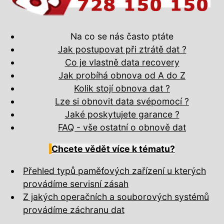
Na co se nás často ptáte
Jak postupovat při ztrátě dat ?
Co je vlastně data recovery
Jak probíhá obnova od A do Z
Kolik stojí obnova dat ?
Lze si obnovit data svépomocí ?
Jaké poskytujete garance ?
FAQ - vše ostatní o obnově dat
Chcete vědět více k tématu?
Přehled typů paměťových zařízení u kterých
provádíme servisní zásah
Z jakých operačních a souborových systémů
provádíme záchranu dat