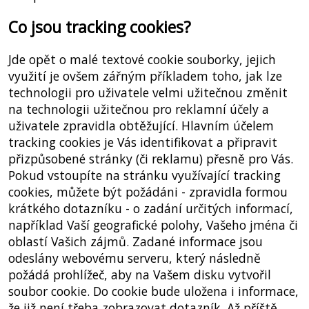
Co jsou tracking cookies?
Jde opět o malé textové cookie souborky, jejich
využití je ovšem zářným příkladem toho, jak lze
technologii pro uživatele velmi užitečnou změnit
na technologii užitečnou pro reklamní účely a
uživatele zpravidla obtěžující. Hlavním účelem
tracking cookies je Vás identifikovat a připravit
přizpůsobené stránky (či reklamu) přesně pro Vás.
Pokud vstoupíte na stránku využívající tracking
cookies, můžete být požádáni - zpravidla formou
krátkého dotazníku - o zadání určitých informací,
například Vaší geografické polohy, Vašeho jména či
oblastí Vašich zájmů. Zadané informace jsou
odeslány webovému serveru, který následně
požádá prohlížeč, aby na Vašem disku vytvořil
soubor cookie. Do cookie bude uložena i informace,
že již není třeba zobrazovat dotazník. Až příště