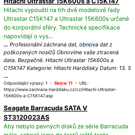
Hitachi Ultrastar 15K600s a C15K147
Hitachi vypouští na trh dvě modelové řady
Ultrastar C15K147 a Ultrastar 15K600s určené
do korporátní sféry. Technické specifikace
napovídají o vys...
...
Profesionální záchrana dat,
obnova
dat z
poškozených nosičů Obnovíme vaše ztracená
data. Bezpečně. Hitachi Ultrastar 15K600s a
C15K147 Kategorie: Hitachi Harddisky Datum: 13. 5
...
Odpovídající výrazy: 1 -
Skóre: 11
- URL:
https://www.zachrana-harddisku.cz/cz/Hitachi-Ultrastar-
15K600s-a-C15K147.asp
Seagate Barracuda SATA V
ST3120023AS
Aby nebylo pevných disků ze série Barracuda