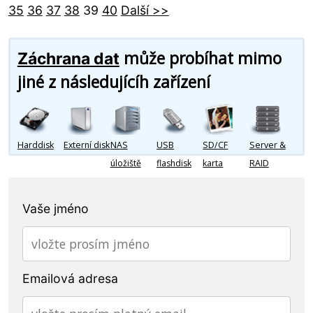
35
36
37
38
39
40
Další >>
může probíhat mimo
Záchrana dat
jiné z následujícíh zařízení
Harddisk
Externí disk
NAS
USB
SD/CF
Server &
úložiště
flashdisk
karta
RAID
Vaše jméno
Emailová adresa