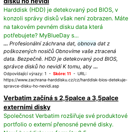
disků ho nevidí
Harddisk (HDD) je detekovaný pod BIOS, v
konzoli správy disků však není zobrazen. Máte
na takovém pevném disku data která
potřebujete? MyBlueDay s...
...
Profesionální záchrana dat,
obnova
dat z
poškozených nosičů Obnovíme vaše ztracená
data. Bezpečně. HDD je detekovaný pod BIOS,
správce disků ho nevidí K tomu, aby
...
Odpovídající výrazy: 1 -
Skóre: 11
- URL:
https://www.zachrana-harddisku.cz/cz/harddisk-bios-detekuje-
spravce-disku-ho-nevidi.asp
Verbatim začíná s 2,5palce a 3,5palce
externími disky
Společnost Verbatim rozšiřuje své produktové
portfolio o externí přenosné pevné disky.