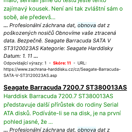
málo, sehnali jsme do testů ještě tento
zajímavý kousek. Není ani tak zvláštní sám o
sobě, ale předevš...
...
Profesionální záchrana dat,
obnova
dat z
poškozených nosičů Obnovíme vaše ztracená
data. Bezpečně. Seagate Barracuda SATA V
ST3120023AS Kategorie: Seagate Harddisky
Datum: 1. 11
...
Odpovídající výrazy: 1 -
Skóre: 11
- URL:
https://www.zachrana-harddisku.cz/cz/Seagate-Barracuda-
SATA-V-ST3120023AS.asp
Seagate Barracuda 7200.7 ST380013AS
Harddisk Barracuda 7200.7 ST380013AS
představuje další přírůstek do rodiny Serial
ATA disků. Podíváte-li se na disk, je na první
pohled jasné, že ...
...
Profesionální záchrana dat,
obnova
dat z