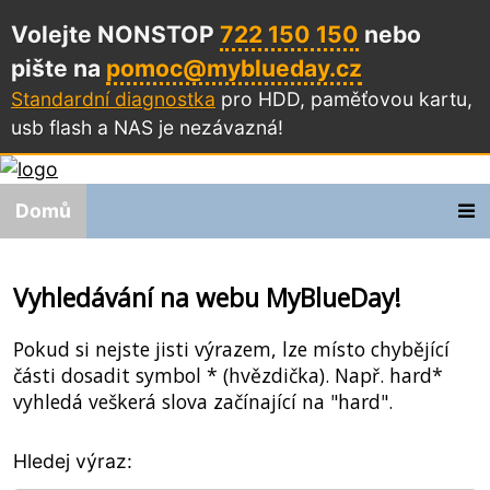
Volejte NONSTOP
722 150 150
nebo
pište na
pomoc@myblueday.cz
Standardní diagnostka
pro HDD, paměťovou kartu,
usb flash a NAS
je nezávazná!
Domů
Vyhledávání na webu MyBlueDay!
Pokud si nejste jisti výrazem, lze místo chybějící
části dosadit symbol * (hvězdička). Např. hard*
vyhledá veškerá slova začínající na "hard".
Hledej výraz: