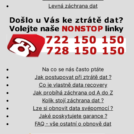
Levná záchrana dat
Na co se nás často ptáte
Jak postupovat při ztrátě dat ?
Co je vlastně data recovery
Jak probíhá záchrana od A do Z
Kolik stojí záchrana dat ?
Lze si obnovit data svépomocí ?
Jaké poskytujete garance ?
FAQ - vše ostatní o obnově dat