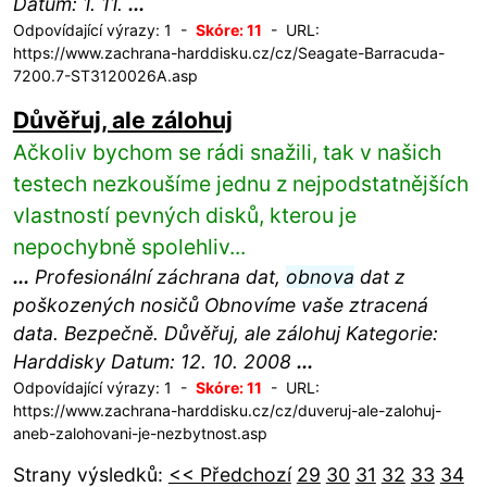
Datum: 1. 11.
...
Odpovídající výrazy: 1 -
Skóre: 11
- URL:
https://www.zachrana-harddisku.cz/cz/Seagate-Barracuda-
7200.7-ST3120026A.asp
Důvěřuj, ale zálohuj
Ačkoliv bychom se rádi snažili, tak v našich
testech nezkoušíme jednu z nejpodstatnějších
vlastností pevných disků, kterou je
nepochybně spolehliv...
...
Profesionální záchrana dat,
obnova
dat z
poškozených nosičů Obnovíme vaše ztracená
data. Bezpečně. Důvěřuj, ale zálohuj Kategorie:
Harddisky Datum: 12. 10. 2008
...
Odpovídající výrazy: 1 -
Skóre: 11
- URL:
https://www.zachrana-harddisku.cz/cz/duveruj-ale-zalohuj-
aneb-zalohovani-je-nezbytnost.asp
Strany výsledků:
<< Předchozí
29
30
31
32
33
34