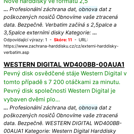
Nové harddisky ve formátu 2,5
...
Profesionální záchrana dat,
obnova
dat z
poškozených nosičů Obnovíme vaše ztracená
data. Bezpečně. Verbatim začíná s 2,5palce a
3,5palce externími disky Kategorie:
...
Odpovídající výrazy: 1 -
Skóre: 11
- URL:
https://www.zachrana-harddisku.cz/cz/externi-harddisky-
verbatim.asp
WESTERN DIGITAL WD400BB-00AUA1
Pevný disk osvědčené stáje Western Digital v
tomto případě s 7 200 otáčkami za minutu.
Pevný disk společnosti Western Digital je
vybaven dvěmi plo...
...
Profesionální záchrana dat,
obnova
dat z
poškozených nosičů Obnovíme vaše ztracená
data. Bezpečně. WESTERN DIGITAL WD400BB-
00AUA1 Kategorie: Western Digital Harddisky